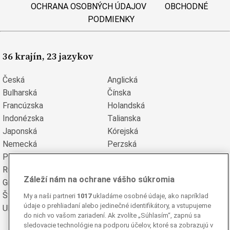
OCHRANA OSOBNÝCH ÚDAJOV
OBCHODNÉ
PODMIENKY
36 krajín, 23 jazykov
Česká
Anglická
Bulharská
Čínska
Francúzska
Holandská
Indonézska
Talianska
Japonská
Kórejská
Nemecká
Perzská
Poľská
Portugalská
Rumunská
Ruská
Záleží nám na ochrane vášho súkromia
Grécka
Španielska
Švédska
Turecká
My a naši partneri
1017
ukladáme osobné údaje, ako napríklad
údaje o prehliadaní alebo jedinečné identifikátory, a vstupujeme
Ukrajinská
Vietnamská
do nich vo vašom zariadení. Ak zvolíte „Súhlasím“, zapnú sa
sledovacie technológie na podporu účelov, ktoré sa zobrazujú v