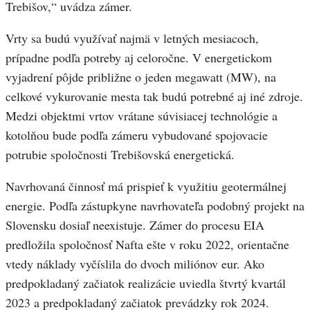
Trebišov,“ uvádza zámer.
Vrty sa budú využívať najmä v letných mesiacoch,
prípadne podľa potreby aj celoročne. V energetickom
vyjadrení pôjde približne o jeden megawatt (MW), na
celkové vykurovanie mesta tak budú potrebné aj iné zdroje.
Medzi objektmi vrtov vrátane súvisiacej technológie a
kotolňou bude podľa zámeru vybudované spojovacie
potrubie spoločnosti Trebišovská energetická.
Navrhovaná činnosť má prispieť k využitiu geotermálnej
energie. Podľa zástupkyne navrhovateľa podobný projekt na
Slovensku dosiaľ neexistuje. Zámer do procesu EIA
predložila spoločnosť Nafta ešte v roku 2022, orientačne
vtedy náklady vyčíslila do dvoch miliónov eur. Ako
predpokladaný začiatok realizácie uviedla štvrtý kvartál
2023 a predpokladaný začiatok prevádzky rok 2024.