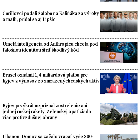
Čurillovci podali žalobu na Kaliňáka za výroky
o mafii, pridal sa aj Lipšic
Umelá inteligencia od Anthropicu chcela pod
falošnou identitou šíriť škodlivý kód
Brusel oznámil 1,4-miliardovú platbu pre
Kyjev z výnosov zo zmrazených ruských aktív
Kyjev prvýkrát nepriznal zostrelenie ani
jednej ruskej rakety. Zelenskyj opäť žiada
viac protivzdušnej obrany
Libanon: Domov sa začalo vracať vyše 800-