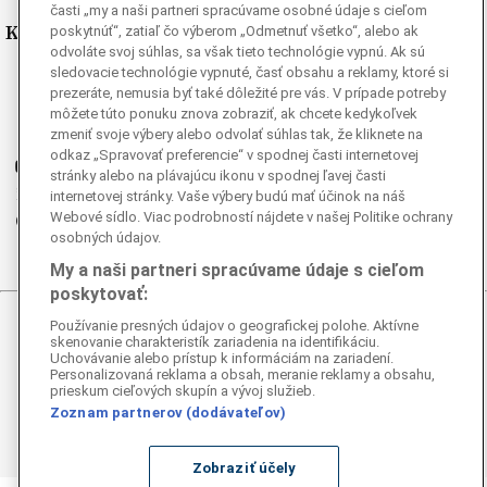
časti „my a naši partneri spracúvame osobné údaje s cieľom
Kde nás nájdete
poskytnúť“, zatiaľ čo výberom „Odmetnuť všetko“, alebo ak
odvoláte svoj súhlas, sa však tieto technológie vypnú. Ak sú
sledovacie technológie vypnuté, časť obsahu a reklamy, ktoré si
Facebook
prezeráte, nemusia byť také dôležité pre vás. V prípade potreby
Instagram
môžete túto ponuku znova zobraziť, ak chcete kedykoľvek
G
zmeniť svoje výbery alebo odvolať súhlas tak, že kliknete na
Ganjing
odkaz „Spravovať preferencie“ v spodnej časti internetovej
Youtube
stránky alebo na plávajúcu ikonu v spodnej ľavej časti
Twitter
internetovej stránky. Vaše výbery budú mať účinok na náš
Webové sídlo. Viac podrobností nájdete v našej Politike ochrany
Telegram
osobných údajov.
RSS
My a naši partneri spracúvame údaje s cieľom
poskytovať:
Používanie presných údajov o geografickej polohe. Aktívne
© 2026 Epoch Times Slovensko
skenovanie charakteristík zariadenia na identifikáciu.
Uchovávanie alebo prístup k informáciám na zariadení.
Personalizovaná reklama a obsah, meranie reklamy a obsahu,
Všetky práva vyhradené. Publikovanie alebo ďalšie šírenie
prieskum cieľových skupín a vývoj služieb.
správ a fotografií zo zdrojov TASR je bez
Zoznam partnerov (dodávateľov)
predchádzajúceho písomného súhlasu TASR porušením
autorského zákona.
Zobraziť účely