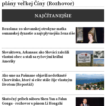
plány veľkej Číny (Rozhovor)
NAJČÍTANEJŠIE
Roxolana: zo slovanskej otrokyne matka
osmanskej dynastie a najvplyvnejšia žena ríše
Slovaktown, Arkansas: ako Slováci založili
vlastnú obec a stali sa ryžovými kráľmi
Ameriky
Ako sme na Pašmane objavili nedotknuté
Chorvátsko, ktoré si ešte stále žije vlastným
životom (Reportáž)
Skutočný príbeh súboru Shen Yun a Falun
Gongu - rozhovor s pánom Li Hongzhi