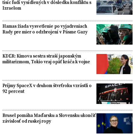
tisíc ľudí vysídlených v dôsledku konfliktu s
Izraelom
Hamas žiada vysvetlenie po vyjadreniach
Rady pre mier o odzbrojení v Pásme Gazy
KDĽR: Kimova sestra straší japonským
militarizmom, Tokio vraj opäť kráča k vojne
Príjmy SpaceX v druhom štvrťroku vzrástli o
92 percent
Brusel pomáha Maďarsku a Slovensku ukončiť
závislosť od ruskej ropy