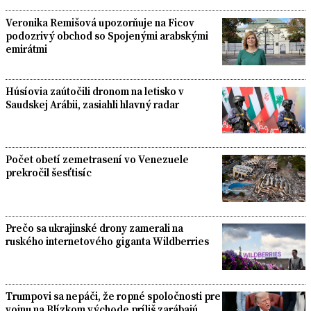
Veronika Remišová upozorňuje na Ficov
podozrivý obchod so Spojenými arabskými
emirátmi
Húsíovia zaútočili dronom na letisko v
Saudskej Arábii, zasiahli hlavný radar
Počet obetí zemetrasení vo Venezuele
prekročil šesťtisíc
Prečo sa ukrajinské drony zamerali na
ruského internetového giganta Wildberries
Trumpovi sa nepáči, že ropné spoločnosti pre
vojnu na Blízkom východe príliš zarábajú