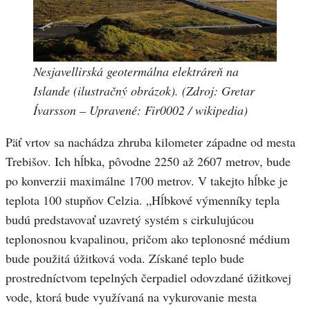
Nesjavellirská geotermálna elektráreň na
Islande (ilustračný obrázok). (Zdroj: Gretar
Ívarsson – Upravené: Fir0002 / wikipedia)
Päť vrtov sa nachádza zhruba kilometer západne od mesta
Trebišov. Ich hĺbka, pôvodne 2250 až 2607 metrov, bude
po konverzii maximálne 1700 metrov. V takejto hĺbke je
teplota 100 stupňov Celzia. „Hĺbkové výmenníky tepla
budú predstavovať uzavretý systém s cirkulujúcou
teplonosnou kvapalinou, pričom ako teplonosné médium
bude použitá úžitková voda. Získané teplo bude
prostredníctvom tepelných čerpadiel odovzdané úžitkovej
vode, ktorá bude využívaná na vykurovanie mesta