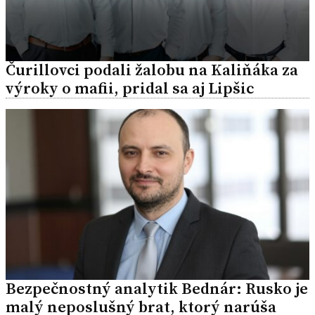
Čurillovci podali žalobu na Kaliňáka za
výroky o mafii, pridal sa aj Lipšic
Bezpečnostný analytik Bednár: Rusko je
malý neposlušný brat, ktorý narúša