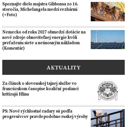
Spoznajte dielo majstra Gibbonsa zo 16.
storočia, Michelangela medzi rezbármi
(+Foto)
Nemecko od roku 2027 obmedzí dotácie na
nové zdroje obnoviteľnej energie kvôli
preťaženiu siete a neúnosným nákladom
(Komentár)
AKTUALITY
Za článok o slovenskej tajnej službe vo
francúzskom časopise koaliční poslanci
kritizujú Hlinu
PS: Nové rýchlostné radary sú podľa
progresívcov pravdepodobne ruskej výroby