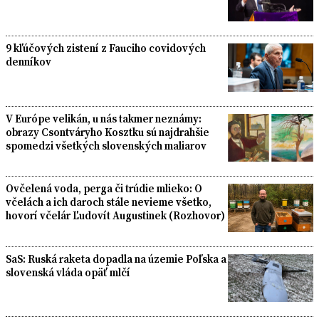
9 kľúčových zistení z Fauciho covidových
denníkov
V Európe velikán, u nás takmer neznámy:
obrazy Csontváryho Kosztku sú najdrahšie
spomedzi všetkých slovenských maliarov
Ovčelená voda, perga či trúdie mlieko: O
včelách a ich daroch stále nevieme všetko,
hovorí včelár Ľudovít Augustinek (Rozhovor)
SaS: Ruská raketa dopadla na územie Poľska a
slovenská vláda opäť mlčí