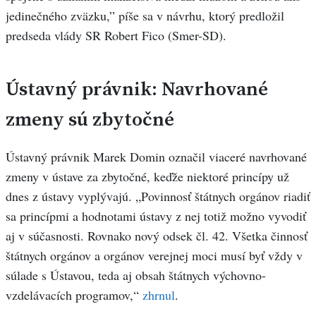
jedinečného zväzku,” píše sa v návrhu, ktorý predložil
predseda vlády SR Robert Fico (Smer-SD).
Ústavný právnik: Navrhované
zmeny sú zbytočné
Ústavný právnik Marek Domin označil viaceré navrhované
zmeny v ústave za zbytočné, keďže niektoré princípy už
dnes z ústavy vyplývajú. „Povinnosť štátnych orgánov riadiť
sa princípmi a hodnotami ústavy z nej totiž možno vyvodiť
aj v súčasnosti. Rovnako nový odsek čl. 42. Všetka činnosť
štátnych orgánov a orgánov verejnej moci musí byť vždy v
súlade s Ústavou, teda aj obsah štátnych výchovno-
vzdelávacích programov,“
zhrnul
.