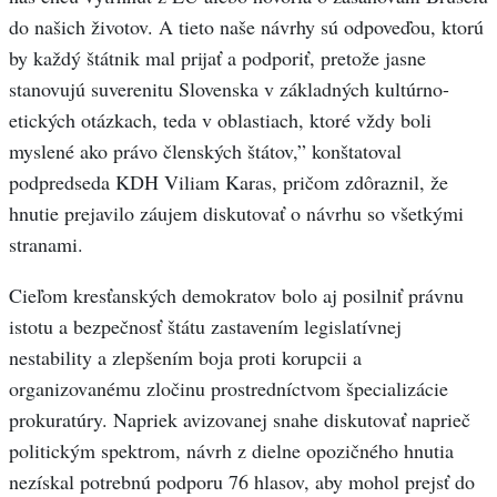
do našich životov. A tieto naše návrhy sú odpoveďou, ktorú
by každý štátnik mal prijať a podporiť, pretože jasne
stanovujú suverenitu Slovenska v základných kultúrno-
etických otázkach, teda v oblastiach, ktoré vždy boli
myslené ako právo členských štátov,” konštatoval
podpredseda KDH Viliam Karas, pričom zdôraznil, že
hnutie prejavilo záujem diskutovať o návrhu so všetkými
stranami.
Cieľom kresťanských demokratov bolo aj posilniť právnu
istotu a bezpečnosť štátu zastavením legislatívnej
nestability a zlepšením boja proti korupcii a
organizovanému zločinu prostredníctvom špecializácie
prokuratúry. Napriek avizovanej snahe diskutovať naprieč
politickým spektrom, návrh z dielne opozičného hnutia
nezískal potrebnú podporu 76 hlasov, aby mohol prejsť do