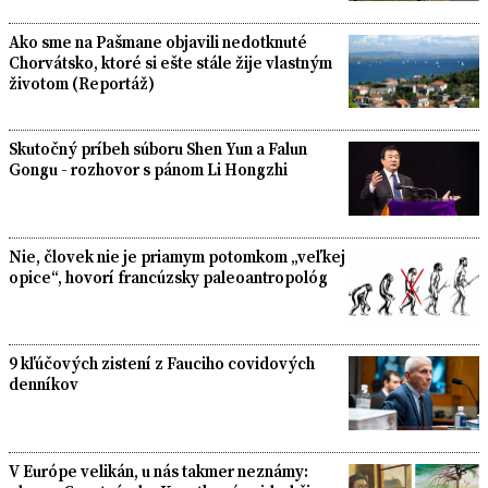
Ako sme na Pašmane objavili nedotknuté
Chorvátsko, ktoré si ešte stále žije vlastným
životom (Reportáž)
Skutočný príbeh súboru Shen Yun a Falun
Gongu - rozhovor s pánom Li Hongzhi
Nie, človek nie je priamym potomkom „veľkej
opice“, hovorí francúzsky paleoantropológ
9 kľúčových zistení z Fauciho covidových
denníkov
V Európe velikán, u nás takmer neznámy: