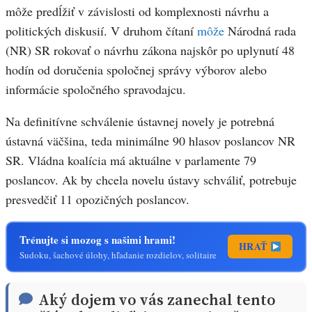
môže predĺžiť v závislosti od komplexnosti návrhu a
politických diskusií. V druhom čítaní
môže
Národná rada
(NR) SR rokovať o návrhu zákona najskôr po uplynutí 48
hodín od doručenia spoločnej správy výborov alebo
informácie spoločného spravodajcu.​
Na definitívne schválenie ústavnej novely je potrebná
ústavná väčšina, teda minimálne 90 hlasov poslancov NR
SR. Vládna koalícia má aktuálne v parlamente 79
poslancov. Ak by chcela novelu ústavy schváliť, potrebuje
presvedčiť 11 opozičných poslancov.
Trénujte si mozog s našimi hrami!
HRAŤ
Sudoku, šachové úlohy, hľadanie rozdielov, solitaire
Aký dojem vo vás zanechal tento