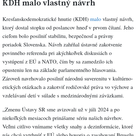
KDH malo vlastný návrh
Kresťanskodemokratické hnutie (KDH)
malo
vlastný návrh,
ktorý dostal stopku od poslancov hneď v prvom čítaní. Jeho
cieľom bolo posilniť stabilitu, bezpečnosť a právny
poriadok Slovenska. Návrh zahŕňal ústavné zakotvenie
povinného referenda pri akýchkoľvek diskusiách o
vystúpení z EÚ a NATO, čím by sa zamedzilo ich
opusteniu len na základe parlamentného hlasovania.
Zároveň navrhovalo posilniť národnú suverenitu v kultúrno-
etických otázkach a zakotviť rodičovské práva vo výchove a
vzdelávaní detí v súlade s medzinárodnými záväzkami.
„Zmenu Ústavy SR sme avizovali už v júli 2024 a po
niekoľkých mesiacoch prinášame sériu našich návrhov.
Veľmi citlivo vnímame všetky snahy a dezinformácie, ktoré
nás chcú vytrhnúť z EÚ alebo hovoria o zasahovaní Bruselu