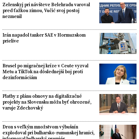
Zelenskyj pri návšteve Belehradu varoval
pred ťažkou zimou, Vučić svoj postoj
nezmenil
Irán napadol tanker SAE v Hormuzskom
prielive
Brusel po migračnej kríze v Ceute vyzval
Metu a TikTok na dôslednejší boj proti
dezinformáciám
Platby z plánu obnovy na digitalizačné
projekty na Slovensku môžu byť ohrozené,
varuje Zdechovský
Dron s veľkým množstvom výbušnín
explodoval pri bulharsko-rumunskej hranici,
informoval bulharský premiér