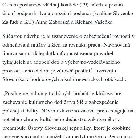
Okrem poslancov vládnej koalície (79) návrh v prvom
čítaní podporili dvaja opoziční poslanci (koalície Slovenko
Za ľudí a KÚ) Anna Záborská a Richard Vašečka.
Súčasťou návrhu je aj ustanovenie o zabezpečení rovnosti v
odmeňovaní mužov a žien za rovnakú prácu. Navrhovaná
úprava sa má ďalej dotknúť aj nastavenia pravidiel
týkajúcich sa adopcií detí a výchovno-vzdelávacieho
procesu. Jeho cieľom je zároveň posilniť suverenitu
Slovenska v hodnotových a kultúrno-etických otázkach.
„Posilnenie ochrany tradičných hodnôt je kľúčové pre
zachovanie kultúrneho dedičstva SR a zabezpečenie
právnej stability. Návrh ústavného zákona preto reaguje na
potrebu ochrany kultúrneho dedičstva zakotveného v
preambule Ústavy Slovenskej republiky, ktoré je osobitne
spojené s uznaním manželstva medzi mužom a ženou ako