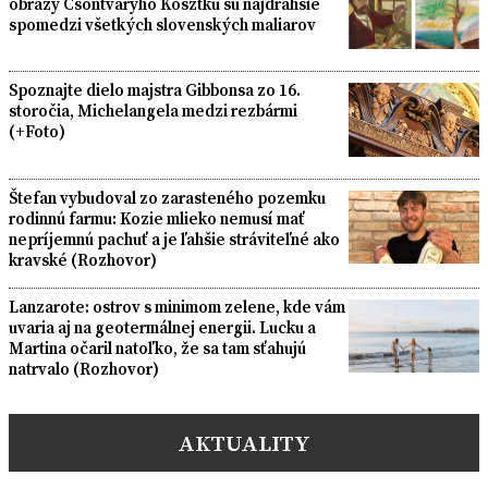
obrazy Csontváryho Kosztku sú najdrahšie
spomedzi všetkých slovenských maliarov
Spoznajte dielo majstra Gibbonsa zo 16.
storočia, Michelangela medzi rezbármi
(+Foto)
Štefan vybudoval zo zarasteného pozemku
rodinnú farmu: Kozie mlieko nemusí mať
nepríjemnú pachuť a je ľahšie stráviteľné ako
kravské (Rozhovor)
Lanzarote: ostrov s minimom zelene, kde vám
uvaria aj na geotermálnej energii. Lucku a
Martina očaril natoľko, že sa tam sťahujú
natrvalo (Rozhovor)
AKTUALITY