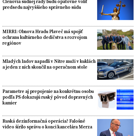
Členovia súdnej rady budú opätovne voliť
predsedu najvyššieho správneho súdu
MIRRI: Obnova Hradu Plaveč má spojiť
ochranu kultúrneho dedičstva s rozvojom
regiónov
Mladých Indov napadli v Nitre muži v kuklách
a jeden z nich skončil na operačnom stole
Parametre aj prepojenie na konkrétnu osobu
podľa PS dokazujú ruský pôvod dopravných
kamier
Ruská dezinformačná operácia? Falošné
video šírilo správu o konci kancelára Merza