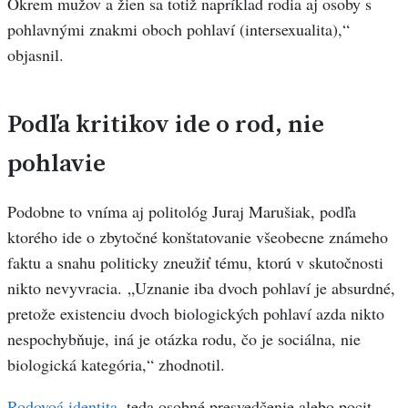
Okrem mužov a žien sa totiž napríklad rodia aj osoby s
pohlavnými znakmi oboch pohlaví (intersexualita),“
objasnil.
Podľa kritikov ide o rod, nie
pohlavie
Podobne to vníma aj politológ Juraj Marušiak, podľa
ktorého ide o zbytočné konštatovanie všeobecne známeho
faktu a snahu politicky zneužiť tému, ktorú v skutočnosti
nikto nevyvracia. „Uznanie iba dvoch pohlaví je absurdné,
pretože existenciu dvoch biologických pohlaví azda nikto
nespochybňuje, iná je otázka rodu, čo je sociálna, nie
biologická kategória,“ zhodnotil.
Rodovoá identita
, teda osobné presvedčenie alebo pocit