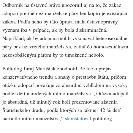
Odborník na ústavné právo upozornil aj na to, že zákaz
adopcií pre iné než manželské páry len kopíruje existujúci
zákon. Podľa neho by táto úprava mala ústavnoprávny
význam iba v prípade, ak by bola diskriminačná.
Napríklad, ak by adopciu mohli vykonávať heterosexuálne
páry bez uzavretého manželstva, zatiaľ čo homosexuálnym
nezosobášeným párom by to umožnené nebolo.
Politológ Juraj Marušiak zhodnotil, že ide o prejav
konzervatívneho trendu a snahy o prestavbu štátu, pričom
otázku adopcií považuje za absurdnú vzhľadom na vysoký
podiel detí narodených mimo manželstva. „Otázka adopcií
je absurdná, už minulý rok boli prezentované zistenia
Štatistického úradu, podľa ktorých sa takmer 42 % detí
narodilo mimo manželstva,“
skonštatoval
politológ.