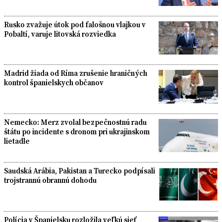
Rusko zvažuje útok pod falošnou vlajkou v
Pobaltí, varuje litovská rozviedka
Madrid žiada od Ríma zrušenie hraničných
kontrol španielskych občanov
Nemecko: Merz zvolal bezpečnostnú radu
štátu po incidente s dronom pri ukrajinskom
lietadle
Saudská Arábia, Pakistan a Turecko podpísali
trojstrannú obrannú dohodu
Polícia v Španielsku rozložila veľkú sieť