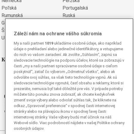
Nemecká
Perzská
Poľská
Portugalská
Rumunská
Ruská
Grécka
Španielska
Švédska
Turecká
Záleží nám na ochrane vášho súkromia
Ukrajinská
Vietnamská
My a naši partneri
1019
ukladáme osobné údaje, ako napríklad
údaje o prehliadaní alebo jedinečné identifikátory, a vstupujeme
do nich vo vašom zariadení. Ak zvolíte „Súhlasím“, zapnú sa
Kde nás nájdete
sledovacie technológie na podporu účelov, ktoré sa zobrazujú v
časti „my a naši partneri spracúvame osobné údaje s cieľom
poskytnúť“, zatiaľ čo výberom „Odmetnuť všetko“, alebo ak
Facebook
odvoláte svoj súhlas, sa však tieto technológie vypnú. Ak sú
Instagram
sledovacie technológie vypnuté, časť obsahu a reklamy, ktoré si
G
Ganjing
prezeráte, nemusia byť také dôležité pre vás. V prípade potreby
môžete túto ponuku znova zobraziť, ak chcete kedykoľvek
Youtube
zmeniť svoje výbery alebo odvolať súhlas tak, že kliknete na
Twitter
odkaz „Spravovať preferencie“ v spodnej časti internetovej
Telegram
stránky alebo na plávajúcu ikonu v spodnej ľavej časti
internetovej stránky. Vaše výbery budú mať účinok na náš
RSS
Webové sídlo. Viac podrobností nájdete v našej Politike ochrany
osobných údajov.