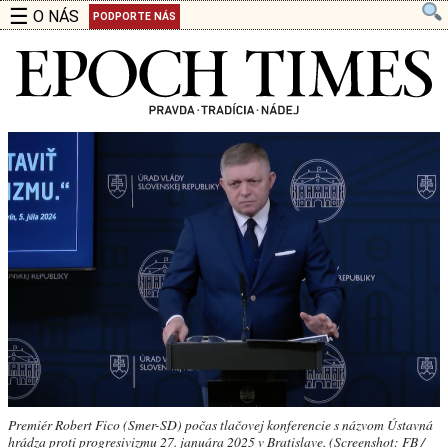
☰
O NÁS
PODPORTE NÁS
Premiér Robert Fico (Smer-SD) počas tlačovej konferencie s názvom Ústavná
hrádza proti progresivizmu 27. januára 2025 v Bratislave. (Screenshot: FB /