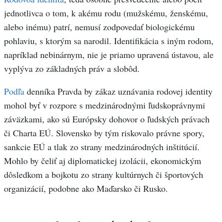
jednotlivca o tom, k akému rodu (mužskému, ženskému,
alebo inému) patrí, nemusí zodpovedať biologickému
pohlaviu, s ktorým sa narodil. Identifikácia s iným rodom,
napríklad nebinárnym, nie je priamo upravená ústavou, ale
vyplýva zo základných práv a slobôd.
Podľa
denníka Pravda by zákaz uznávania rodovej identity
mohol byť v rozpore s medzinárodnými ľudskoprávnymi
záväzkami, ako sú Európsky dohovor o ľudských právach
či Charta EÚ. Slovensko by tým riskovalo právne spory,
sankcie EÚ a tlak zo strany medzinárodných inštitúcií.
Mohlo by čeliť aj diplomatickej izolácii, ekonomickým
dôsledkom a bojkotu zo strany kultúrnych či športových
organizácií, podobne ako Maďarsko či Rusko.