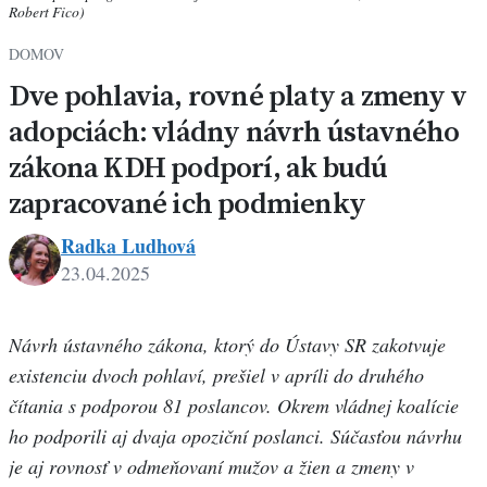
Robert Fico)
DOMOV
Dve pohlavia, rovné platy a zmeny v
adopciách: vládny návrh ústavného
zákona KDH podporí, ak budú
zapracované ich podmienky
Radka Ludhová
23.04.2025
Návrh ústavného zákona, ktorý do Ústavy SR zakotvuje
existenciu dvoch pohlaví, prešiel v apríli do druhého
čítania s podporou 81 poslancov. Okrem vládnej koalície
ho podporili aj dvaja opoziční poslanci. Súčasťou návrhu
je aj rovnosť v odmeňovaní mužov a žien a zmeny v