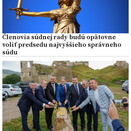
Členovia súdnej rady budú opätovne
voliť predsedu najvyššieho správneho
súdu