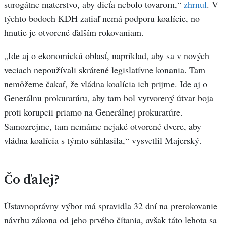
surogátne materstvo, aby dieťa nebolo tovarom,“
zhrnul
. V
týchto bodoch KDH zatiaľ nemá podporu koalície, no
hnutie je otvorené ďalším rokovaniam.
„Ide aj o ekonomickú oblasť, napríklad, aby sa v nových
veciach nepoužívali skrátené legislatívne konania. Tam
nemôžeme čakať, že vládna koalícia ich prijme. Ide aj o
Generálnu prokuratúru, aby tam bol vytvorený útvar boja
proti korupcii priamo na Generálnej prokuratúre.
Samozrejme, tam nemáme nejaké otvorené dvere, aby
vládna koalícia s týmto súhlasila,“ vysvetlil Majerský.
Čo ďalej?
Ústavnoprávny výbor má spravidla 32 dní na prerokovanie
návrhu zákona od jeho prvého čítania, avšak táto lehota sa