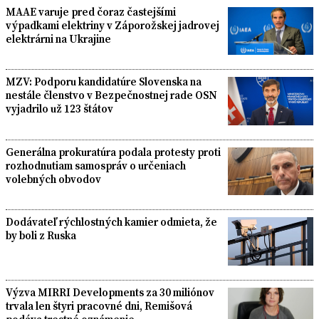
MAAE varuje pred čoraz častejšími
výpadkami elektriny v Záporožskej jadrovej
elektrárni na Ukrajine
MZV: Podporu kandidatúre Slovenska na
nestále členstvo v Bezpečnostnej rade OSN
vyjadrilo už 123 štátov
Generálna prokuratúra podala protesty proti
rozhodnutiam samospráv o určeniach
volebných obvodov
Dodávateľ rýchlostných kamier odmieta, že
by boli z Ruska
Výzva MIRRI Developments za 30 miliónov
trvala len štyri pracovné dni, Remišová