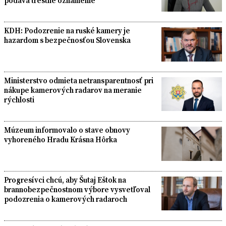
podáva trestné oznámenie
KDH: Podozrenie na ruské kamery je
hazardom s bezpečnosťou Slovenska
Ministerstvo odmieta netransparentnosť pri
nákupe kamerových radarov na meranie
rýchlosti
Múzeum informovalo o stave obnovy
vyhoreného Hradu Krásna Hôrka
Progresívci chcú, aby Šutaj Eštok na
brannobezpečnostnom výbore vysvetľoval
podozrenia o kamerových radaroch