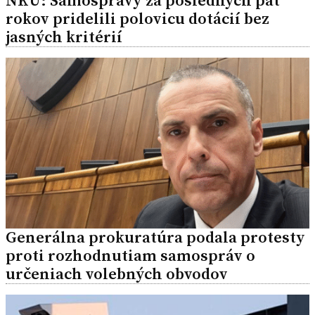
NKÚ: Samosprávy za posledných päť
rokov pridelili polovicu dotácií bez
jasných kritérií
Generálna prokuratúra podala protesty
proti rozhodnutiam samospráv o
určeniach volebných obvodov