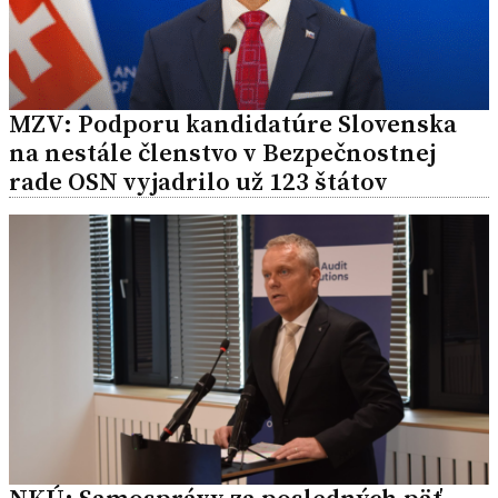
MZV: Podporu kandidatúre Slovenska
na nestále členstvo v Bezpečnostnej
rade OSN vyjadrilo už 123 štátov