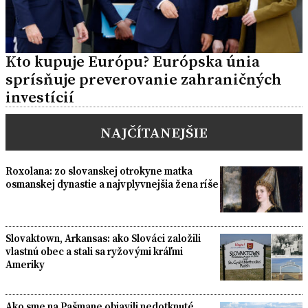
Kto kupuje Európu? Európska únia
sprísňuje preverovanie zahraničných
investícií
NAJČÍTANEJŠIE
Roxolana: zo slovanskej otrokyne matka
osmanskej dynastie a najvplyvnejšia žena ríše
Slovaktown, Arkansas: ako Slováci založili
vlastnú obec a stali sa ryžovými kráľmi
Ameriky
Ako sme na Pašmane objavili nedotknuté