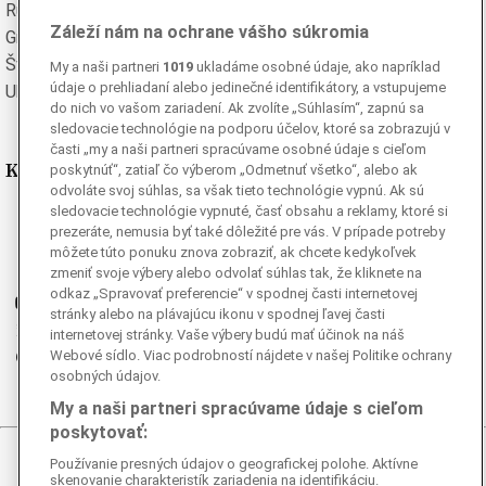
Rumunská
Ruská
Záleží nám na ochrane vášho súkromia
Grécka
Španielska
Švédska
Turecká
My a naši partneri
1019
ukladáme osobné údaje, ako napríklad
údaje o prehliadaní alebo jedinečné identifikátory, a vstupujeme
Ukrajinská
Vietnamská
do nich vo vašom zariadení. Ak zvolíte „Súhlasím“, zapnú sa
sledovacie technológie na podporu účelov, ktoré sa zobrazujú v
časti „my a naši partneri spracúvame osobné údaje s cieľom
Kde nás nájdete
poskytnúť“, zatiaľ čo výberom „Odmetnuť všetko“, alebo ak
odvoláte svoj súhlas, sa však tieto technológie vypnú. Ak sú
sledovacie technológie vypnuté, časť obsahu a reklamy, ktoré si
Facebook
prezeráte, nemusia byť také dôležité pre vás. V prípade potreby
Instagram
môžete túto ponuku znova zobraziť, ak chcete kedykoľvek
G
zmeniť svoje výbery alebo odvolať súhlas tak, že kliknete na
Ganjing
odkaz „Spravovať preferencie“ v spodnej časti internetovej
Youtube
stránky alebo na plávajúcu ikonu v spodnej ľavej časti
Twitter
internetovej stránky. Vaše výbery budú mať účinok na náš
Webové sídlo. Viac podrobností nájdete v našej Politike ochrany
Telegram
osobných údajov.
RSS
My a naši partneri spracúvame údaje s cieľom
poskytovať:
Používanie presných údajov o geografickej polohe. Aktívne
© 2026 Epoch Times Slovensko
skenovanie charakteristík zariadenia na identifikáciu.