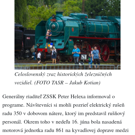
Celoslovenský zraz historických železničných
vozidiel. (FOTO TASR – Jakub Kotian)
Generálny riaditeľ ZSSK Peter Helexa informoval o
programe. Návštevníci si mohli pozrieť elektrický rušeň
radu 350 v dobovom nátere, ktorý im predstavil rušňový
personál. Okrem toho v nedeľu 16. júna bola nasadená
motorová jednotka radu 861 na kyvadlovej doprave medzi