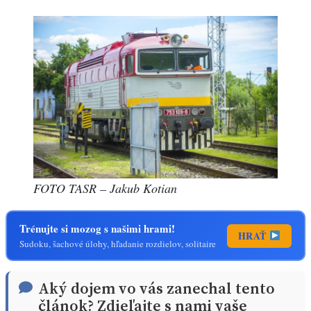
FOTO TASR – Jakub Kotian
Trénujte si mozog s našimi hrami!
HRAŤ
Sudoku, šachové úlohy, hľadanie rozdielov, solitaire
Aký dojem vo vás zanechal tento
článok? Zdieľajte s nami vaše