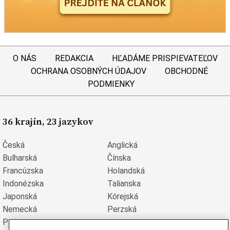
O NÁS
REDAKCIA
HĽADÁME PRISPIEVATEĽOV
OCHRANA OSOBNÝCH ÚDAJOV
OBCHODNÉ
PODMIENKY
36 krajín, 23 jazykov
Česká
Anglická
Bulharská
Čínska
Francúzska
Holandská
Indonézska
Talianska
Japonská
Kórejská
Nemecká
Perzská
Poľská
Portugalská