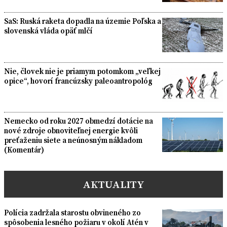
SaS: Ruská raketa dopadla na územie Poľska a
slovenská vláda opäť mlčí
Nie, človek nie je priamym potomkom „veľkej
opice“, hovorí francúzsky paleoantropológ
Nemecko od roku 2027 obmedzí dotácie na
nové zdroje obnoviteľnej energie kvôli
preťaženiu siete a neúnosným nákladom
(Komentár)
AKTUALITY
Polícia zadržala starostu obvineného zo
spôsobenia lesného požiaru v okolí Atén v