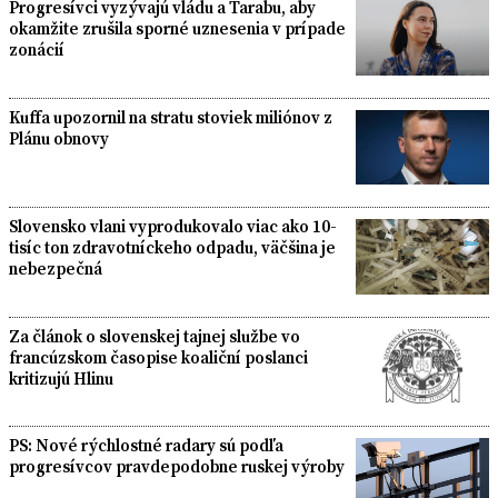
Progresívci vyzývajú vládu a Tarabu, aby
okamžite zrušila sporné uznesenia v prípade
zonácií
Kuffa upozornil na stratu stoviek miliónov z
Plánu obnovy
Slovensko vlani vyprodukovalo viac ako 10-
tisíc ton zdravotníckeho odpadu, väčšina je
nebezpečná
Za článok o slovenskej tajnej službe vo
francúzskom časopise koaliční poslanci
kritizujú Hlinu
PS: Nové rýchlostné radary sú podľa
progresívcov pravdepodobne ruskej výroby