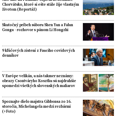
Chorvátsko, ktoré si ešte stále žije vlastným
životom (Reportáž)
Skutočný príbeh súboru Shen Yun a Falun
Gongu - rozhovor s pánom Li Hongzhi
9 kľúčových zistení z Fauciho covidových
denníkov
V Európe velikán, u nás takmer neznámy:
obrazy Csontváryho Kosztku sú najdrahšie
spomedzi všetkých slovenských maliarov
Spoznajte dielo majstra Gibbonsa zo 16.
storočia, Michelangela medzi rezbármi
(+Foto)