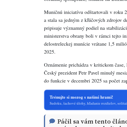
Muničnú iniciatívu odštartovali v roku
a stala sa jedným z kľúčových zdrojov de
pripisuje významný podiel na stabilizáci
ministerstva obrany boli v rámci tejto i
delostreleckej munície vrátane 1,5 mili
2025.
Oznámenie prichádza v kritickom čase, k
Český prezident Petr Pavel minulý mesi
do funkcie v decembri 2025 sa počet zap
Trénujte si mozog s našimi hrami!
Sudoku, šachové úlohy, hľadanie rozdielov, solitai
Páčil sa vám tento člán