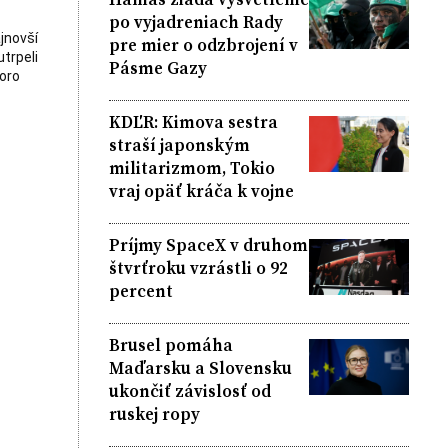
po vyjadreniach Rady
jnovší
pre mier o odzbrojení v
trpeli
Pásme Gazy
oro
KDĽR: Kimova sestra
straší japonským
militarizmom, Tokio
vraj opäť kráča k vojne
Príjmy SpaceX v druhom
štvrťroku vzrástli o 92
percent
Brusel pomáha
Maďarsku a Slovensku
ukončiť závislosť od
ruskej ropy