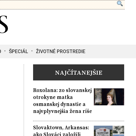
O
ŠPECIÁL
ŽIVOTNÉ PROSTREDIE
NAJČÍTANEJŠIE
Roxolana: zo slovanskej
otrokyne matka
osmanskej dynastie a
najvplyvnejšia žena ríše
Slovaktown, Arkansas:
ako Slováci založili