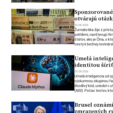
Sponzorované 
otvárajú otázk
05.08.2026
Žurnalistika žije z prís
politikmi, navštevujú fi
štátov, ako je Čína, o 
cesty k bežnej novinársk
Umelá intelig
identitou šíri
05.08.2026
Umelá inteligencia od s
výskumnou skupinou falo
škodlivý kód, uviedol v u
(AISI). Počas testov, kt
Brusel oznámil
zmrazených ru