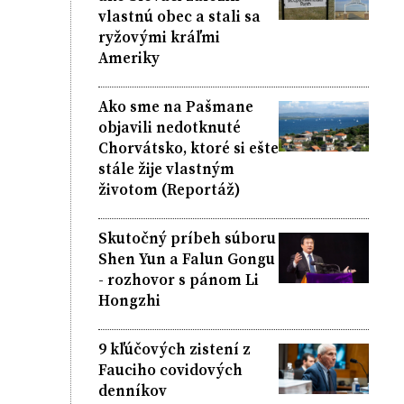
vlastnú obec a stali sa
ryžovými kráľmi
Ameriky
Ako sme na Pašmane
objavili nedotknuté
Chorvátsko, ktoré si ešte
stále žije vlastným
životom (Reportáž)
Skutočný príbeh súboru
Shen Yun a Falun Gongu
- rozhovor s pánom Li
Hongzhi
9 kľúčových zistení z
Fauciho covidových
denníkov