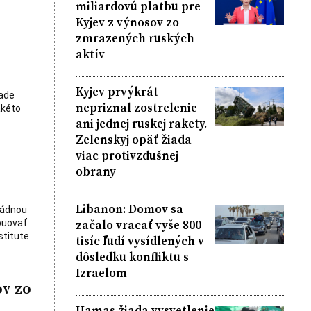
miliardovú platbu pre
Kyjev z výnosov zo
zmrazených ruských
aktív
Kyjev prvýkrát
pade
nepriznal zostrelenie
akéto
ani jednej ruskej rakety.
Zelenskyj opäť žiada
viac protivzdušnej
obrany
Libanon: Domov sa
ládnou
začalo vracať vyše 800-
buovať
stitute
tisíc ľudí vysídlených v
dôsledku konfliktu s
Izraelom
ov zo
Hamas žiada vysvetlenie