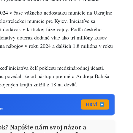
 2024 v čase vážneho nedostatku munície na Ukrajine
lostreleckej munície pre Kyjev. Iniciatíve sa
i dodávok v kritickej fáze vojny. Podľa českého
niciatívy doteraz dodané viac ako tri milióny kusov
óna nábojov v roku 2024 a ďalších 1,8 milióna v roku
eď iniciatíva čelí poklesu medzinárodnej účasti.
ac povedal, že od nástupu premiéra Andreja Babiša
ojených krajín znížil z 18 na deväť.
HRAŤ
re
ok? Napíšte nám svoj názor a