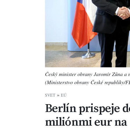
Český minister obrany Jaromír Zůna a n
(Ministerstvo obrany České republiky/F
»
SVET
EÚ
Berlín prispeje 
miliónmi eur na 