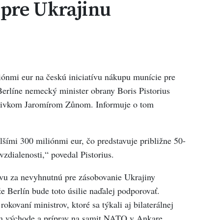
pre Ukrajinu
ónmi eur na českú iniciatívu nákupu munície pre
 Berlíne nemecký minister obrany Boris Pistorius
otivkom Jaromírom Zůnom. Informuje o tom
lšími 300 miliónmi eur, čo predstavuje približne 50-
vzdialenosti,“ povedal Pistorius.
ívu za nevyhnutnú pre zásobovanie Ukrajiny
e Berlín bude toto úsilie naďalej podporovať.
kovaní ministrov, ktoré sa týkali aj bilaterálnej
om východe a príprav na samit NATO v Ankare.