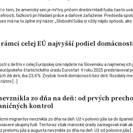
rí o tom, že americký sen je mŕtvy, pričom dnešní mladí ľudia často uv
ľností, ťažkosti pri hľadaní práce a daňové zaťaženie. Predseda spol
s má na to úplne iný názor. „Slobodní ľudia si vždy nájdu spôsob, ako 
 rámci celej EÚ najvyšší podiel domácností
tí s deťmi v celej Európskej únii nájdete na Slovensku a najmenej ich 
v európskeho štatistického úradu Eurostat. V roku 2025 predstavoval p
ch žili deti, iba 23,4 %. Zvyšok tvorili domácnosti bez detí. Rozdiely me
štátmi […]
 nevznikla zo dňa na deň: od prvých prech
aničných kontrol
ícmi migrantov nevznikla zo dňa na deň. Už v polovici júla sa do španiel
 viaceré skupiny ľudí. Tentoraz však marocké úrady zareagovali inak ak
 z prelomu júla a augusta nevznikla zo dňa na deň. Už od polovice júla [