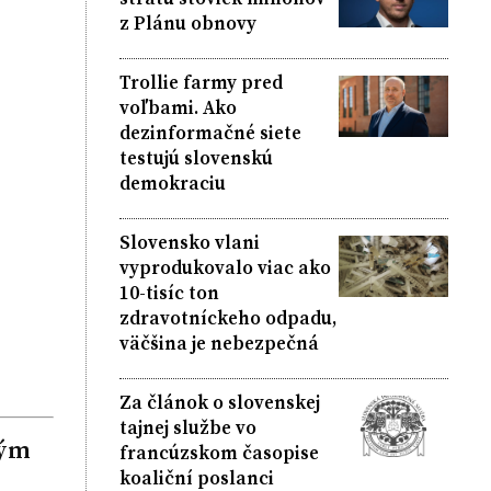
z Plánu obnovy
Trollie farmy pred
voľbami. Ako
dezinformačné siete
testujú slovenskú
demokraciu
Slovensko vlani
vyprodukovalo viac ako
10-tisíc ton
zdravotníckeho odpadu,
väčšina je nebezpečná
Za článok o slovenskej
tajnej službe vo
ným
francúzskom časopise
koaliční poslanci