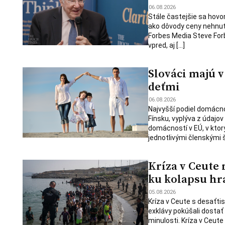
06.08.2026
Stále častejšie sa hovo
ako dôvody ceny nehnute
Forbes Media Steve Forbe
vpred, aj […]
Slováci majú v
deťmi
06.08.2026
Najvyšší podiel domácnos
Fínsku, vyplýva z údajo
domácností v EÚ, v ktorý
jednotlivými členskými 
Kríza v Ceute
ku kolapsu hr
05.08.2026
Kríza v Ceute s desaťtis
exklávy pokúšali dostať
minulosti. Kríza v Ceute