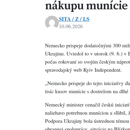
nákupu munície 
SITA / Z / LS
10.06.2026
Nemecko prispeje dodatočnými 300 mili
Ukrajinu. Uviedol to v utorok (9. 6.) v
počas rokovaní so svojím českým nápr
spravodajský web Kyiv Independent.
„Nemecko prispeje do tejto iniciatívy ďa
tisíc kusov munície s dostrelom na dlhé 
Nemecký minister označil českú iniciat
naliehavo potrebnou muníciou a sľúbil, ž
Podpora Ukrajiny bola ústrednou témou ro
obrannej spolupráce, situácie na Blízk