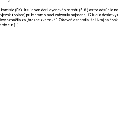
omisie (EK) Ursula von der Leyenová v stredu (5. 8.) ostro odsúdila na
yjevskú oblasť, pri ktorom v noci zahynulo najmenej 17 ľudí a desiatky u
kvy označila za „hrozné zverstvá“. Zároveň oznámila, že Ukrajina čosk
ardy eur […]