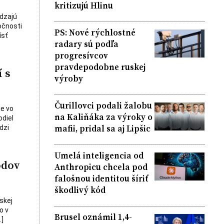
kritizujú Hlinu
ádzajú
očnosti
PS: Nové rýchlostné
ísť
radary sú podľa
progresívcov
pravdepodobne ruskej
 s
výroby
Čurillovci podali žalobu
je vo
na Kaliňáka za výroky o
odiel
mafii, pridal sa aj Lipšic
dzi
Umelá inteligencia od
odov
Anthropicu chcela pod
falošnou identitou šíriť
škodlivý kód
skej
o v
Brusel oznámil 1,4-
…]