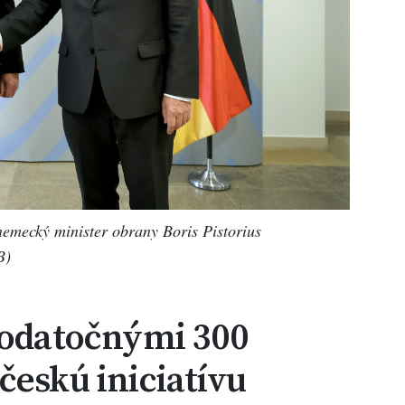
emecký minister obrany Boris Pistorius
B)
dodatočnými 300
českú iniciatívu