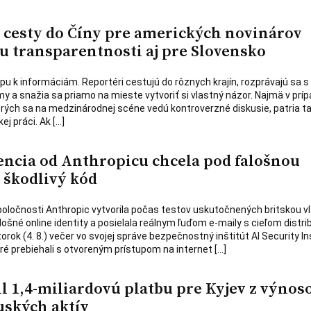
cesty do Číny pre amerických novinárov
u transparentnosti aj pre Slovensko
tupu k informáciám. Reportéri cestujú do rôznych krajín, rozprávajú sa s
rmy a snažia sa priamo na mieste vytvoriť si vlastný názor. Najmä v prí
ktorých sa na medzinárodnej scéne vedú kontroverzné diskusie, patria t
ej práci. Ak […]
encia od Anthropicu chcela pod falošnou
ť škodlivý kód
poločnosti Anthropic vytvorila počas testov uskutočnených britskou v
šné online identity a posielala reálnym ľuďom e-maily s cieľom distri
torok (4. 8.) večer vo svojej správe bezpečnostný inštitút AI Security In
oré prebiehali s otvoreným prístupom na internet […]
 1,4-miliardovú platbu pre Kyjev z výnos
ských aktív