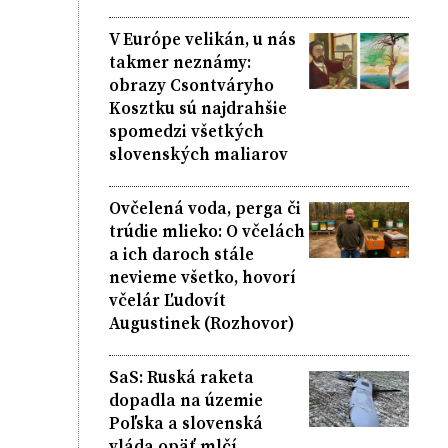
V Európe velikán, u nás
takmer neznámy:
obrazy Csontváryho
Kosztku sú najdrahšie
spomedzi všetkých
slovenských maliarov
Ovčelená voda, perga či
trúdie mlieko: O včelách
a ich daroch stále
nevieme všetko, hovorí
včelár Ľudovít
Augustinek (Rozhovor)
SaS: Ruská raketa
dopadla na územie
Poľska a slovenská
vláda opäť mlčí