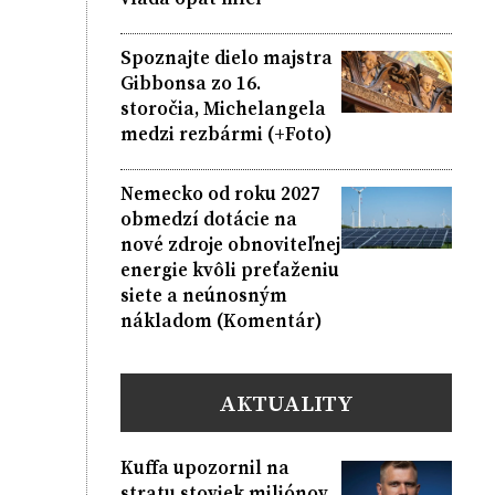
Spoznajte dielo majstra
Gibbonsa zo 16.
storočia, Michelangela
medzi rezbármi (+Foto)
Nemecko od roku 2027
obmedzí dotácie na
nové zdroje obnoviteľnej
energie kvôli preťaženiu
siete a neúnosným
nákladom (Komentár)
AKTUALITY
Kuffa upozornil na
stratu stoviek miliónov