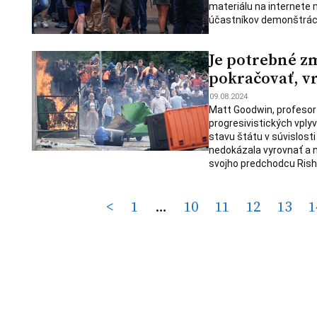
materiálu na internete
účastníkov demonštráci
Je potrebné z
pokračovať, vr
09.08.2024
Matt Goodwin, profesor 
progresivistických vplyv
stavu štátu v súvislos
nedokázala vyrovnať a 
svojho predchodcu Rish
Posts
<
1
…
10
11
12
13
1
pagination