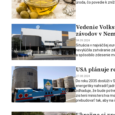
úroda, čo povedie k zníž
Vedenie Volks
závodov v Ne
04.09.2024
Situácia v najväčšej eu
nevylúčila zatváranie 
a spôsobilo zdesenie 
USA plánuje re
27.08.2024
Do roku 2035 doslúži v 
energetiky nahradiť jadr
odhaduje, že bude potr
zistení ministerstva mo
prebudovať tak, aby na
Ukrajina si v