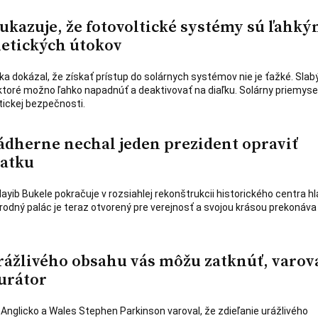
ukazuje, že fotovoltické systémy sú ľahk
etických útokov
ka dokázal, že získať prístup do solárnych systémov nie je ťažké. Sla
toré možno ľahko napadnúť a deaktivovať na diaľku. Solárny priemyse
tickej bezpečnosti.
nádherne nechal jeden prezident opraviť
atku
ayib Bukele pokračuje v rozsiahlej rekonštrukcii historického centra h
odný palác je teraz otvorený pre verejnosť a svojou krásou prekonáva 
urážlivého obsahu vás môžu zatknúť, varov
urátor
 Anglicko a Wales Stephen Parkinson varoval, že zdieľanie urážlivého