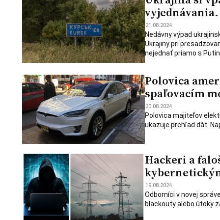
vyjednávania. 
21.08.2024
Nedávny výpad ukrajinsk
Ukrajiny pri presadzova
nejednať priamo s Puti
Polovica ameri
spaľovacím m
20.08.2024
Polovica majiteľov elek
ukazuje prehľad dát. Na
Hackeri a falo
kybernetický
19.08.2024
Odborníci v novej správe 
blackouty alebo útoky 