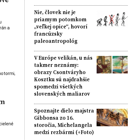
Nie, človek nie je
priamym potomkom
u
„veľkej opice“, hovorí
rán a
francúzsky
paleoantropológ
V Európe velikán, u nás
takmer neznámy:
obrazy Csontváryho
motormi,
Kosztku sú najdrahšie
spomedzi všetkých
slovenských maliarov
ým
Spoznajte dielo majstra
Gibbonsa zo 16.
storočia, Michelangela
cielené
medzi rezbármi (+Foto)