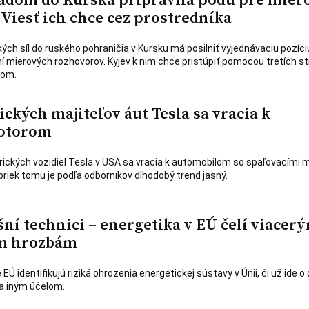
Viesť ich chce cez prostredníka
ých síl do ruského pohraničia v Kursku má posilniť vyjednávaciu pozíci
ní mierových rozhovorov. Kyjev k nim chce pristúpiť pomocou tretích st
nom.
ckých majiteľov áut Tesla sa vracia k
otorom
trických vozidiel Tesla v USA sa vracia k automobilom so spaľovacími 
priek tomu je podľa odborníkov dlhodobý trend jasný.
šní technici – energetika v EÚ čelí viacer
m hrozbám
EÚ identifikujú riziká ohrozenia energetickej sústavy v Únii, či už ide o 
za iným účelom.