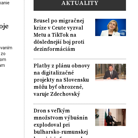
AKTUALITY
kanie
Brusel po migračnej
oje
kríze v Ceute vyzval
Metu a TikTok na
dôslednejší boj proti
dezinformáciám
povaním
 zo
mom
Platby z plánu obnovy
ram
na digitalizačné
projekty na Slovensku
môžu byť ohrozené,
varuje Zdechovský
Dron s veľkým
množstvom výbušnín
explodoval pri
bulharsko-rumunskej