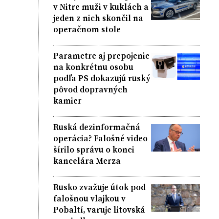
v Nitre muži v kuklách a
jeden z nich skončil na
operačnom stole
Parametre aj prepojenie
na konkrétnu osobu
podľa PS dokazujú ruský
pôvod dopravných
kamier
Ruská dezinformačná
operácia? Falošné video
šírilo správu o konci
kancelára Merza
Rusko zvažuje útok pod
falošnou vlajkou v
Pobaltí, varuje litovská