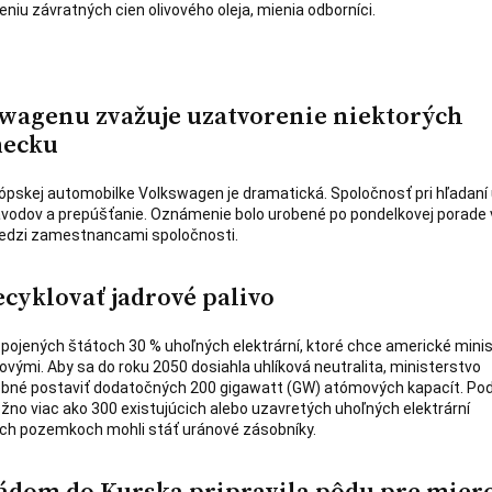
eniu závratných cien olivového oleja, mienia odborníci.
wagenu zvažuje uzatvorenie niektorých
mecku
rópskej automobilke Volkswagen je dramatická. Spoločnosť pri hľadaní
závodov a prepúšťanie. Oznámenie bolo urobené po pondelkovej porade
medzi zamestnancami spoločnosti.
cyklovať jadrové palivo
Spojených štátoch 30 % uhoľných elektrární, ktoré chce americké mini
ovými. Aby sa do roku 2050 dosiahla uhlíková neutralita, ministerstvo
ebné postaviť dodatočných 200 gigawatt (GW) atómových kapacít. Pod
žno viac ako 300 existujúcich alebo uzavretých uhoľných elektrární
 ich pozemkoch mohli stáť uránové zásobníky.
pádom do Kurska pripravila pôdu pre mier