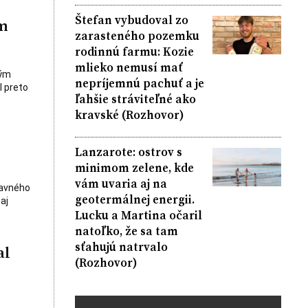
Štefan vybudoval zo
ým
zarasteného pozemku
rodinnú farmu: Kozie
mlieko nemusí mať
bým
nepríjemnú pachuť a je
l preto
ľahšie stráviteľné ako
kravské (Rozhovor)
Lanzarote: ostrov s
minimom zelene, kde
vám uvaria aj na
lavného
geotermálnej energii.
aj
Lucku a Martina očaril
natoľko, že sa tam
sťahujú natrvalo
al
(Rozhovor)