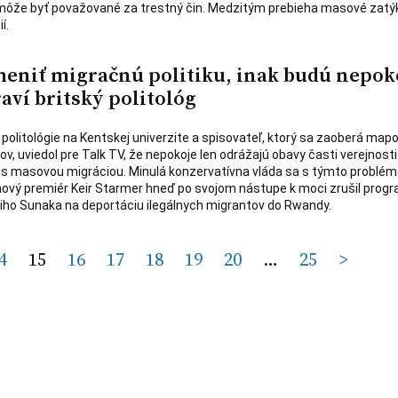
 môže byť považované za trestný čin. Medzitým prebieha masové zatý
í.
meniť migračnú politiku, inak budú nepok
aví britský politológ
politológie na Kentskej univerzite a spisovateľ, ktorý sa zaoberá ma
ov, uviedol pre Talk TV, že nepokoje len odrážajú obavy časti verejnosti
ti s masovou migráciou. Minulá konzervatívna vláda sa s týmto problé
nový premiér Keir Starmer hneď po svojom nástupe k moci zrušil prog
iho Sunaka na deportáciu ilegálnych migrantov do Rwandy.
4
15
16
17
18
19
20
…
25
>