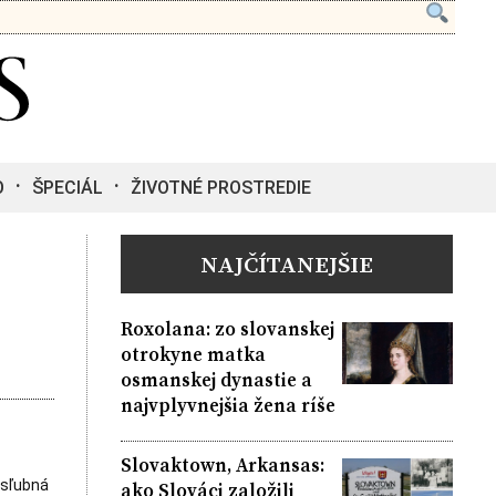
O
ŠPECIÁL
ŽIVOTNÉ PROSTREDIE
NAJČÍTANEJŠIE
Roxolana: zo slovanskej
otrokyne matka
osmanskej dynastie a
najvplyvnejšia žena ríše
Slovaktown, Arkansas:
 sľubná
ako Slováci založili