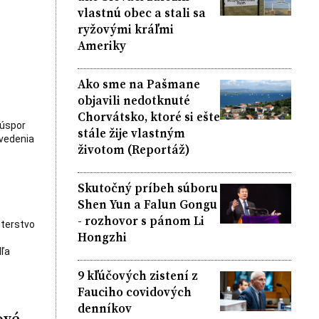
vlastnú obec a stali sa
ryžovými kráľmi
Ameriky
Ako sme na Pašmane
objavili nedotknuté
Chorvátsko, ktoré si ešte
 úspor
stále žije vlastným
 vedenia
životom (Reportáž)
Skutočný príbeh súboru
Shen Yun a Falun Gongu
- rozhovor s pánom Li
sterstvo
Hongzhi
ľa
9 kľúčových zistení z
Fauciho covidových
denníkov
ové