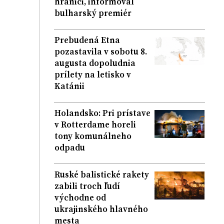
hranici, informoval
bulharský premiér
Prebudená Etna
pozastavila v sobotu 8.
augusta dopoludnia
prílety na letisko v
Katánii
Holandsko: Pri prístave
v Rotterdame horeli
tony komunálneho
odpadu
Ruské balistické rakety
zabili troch ľudí
východne od
ukrajinského hlavného
mesta