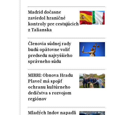
Madrid dočasne
zaviedol hraničné
kontroly pre cestujúcich
z Talianska
Členovia súdnej rady
budú opätovne voliť
predsedu najvyššieho
správneho súdu
MIRRI: Obnova Hradu
Plaveč má spojiť
ochranu kultúrneho
dedičstva s rozvojom
regiónov
Mladých Indov napadli