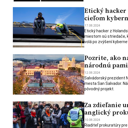
Etický hacker 
cieľom kybern
17.08.2024
Etický hacker z Holands
miestom sú striedače, k
volá po zvýšení kyberne
Pozrite, ako 
národnú pami
12.08.2024
Salvádorský prezident N
mesta San Salvador. Nár
pôvodný projekt.
Za zdieľanie 
anglický prok
10.08.2024
Riaditeľ prokuratúry pre