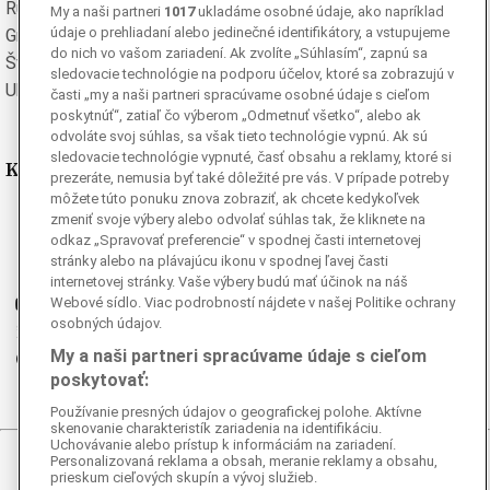
Rumunská
Ruská
My a naši partneri
1017
ukladáme osobné údaje, ako napríklad
údaje o prehliadaní alebo jedinečné identifikátory, a vstupujeme
Grécka
Španielska
do nich vo vašom zariadení. Ak zvolíte „Súhlasím“, zapnú sa
Švédska
Turecká
sledovacie technológie na podporu účelov, ktoré sa zobrazujú v
Ukrajinská
Vietnamská
časti „my a naši partneri spracúvame osobné údaje s cieľom
poskytnúť“, zatiaľ čo výberom „Odmetnuť všetko“, alebo ak
odvoláte svoj súhlas, sa však tieto technológie vypnú. Ak sú
sledovacie technológie vypnuté, časť obsahu a reklamy, ktoré si
Kde nás nájdete
prezeráte, nemusia byť také dôležité pre vás. V prípade potreby
môžete túto ponuku znova zobraziť, ak chcete kedykoľvek
Facebook
zmeniť svoje výbery alebo odvolať súhlas tak, že kliknete na
odkaz „Spravovať preferencie“ v spodnej časti internetovej
Instagram
stránky alebo na plávajúcu ikonu v spodnej ľavej časti
G
Ganjing
internetovej stránky. Vaše výbery budú mať účinok na náš
Youtube
Webové sídlo. Viac podrobností nájdete v našej Politike ochrany
osobných údajov.
Twitter
My a naši partneri spracúvame údaje s cieľom
Telegram
poskytovať:
RSS
Používanie presných údajov o geografickej polohe. Aktívne
skenovanie charakteristík zariadenia na identifikáciu.
Uchovávanie alebo prístup k informáciám na zariadení.
Personalizovaná reklama a obsah, meranie reklamy a obsahu,
© 2026 Epoch Times Slovensko
prieskum cieľových skupín a vývoj služieb.