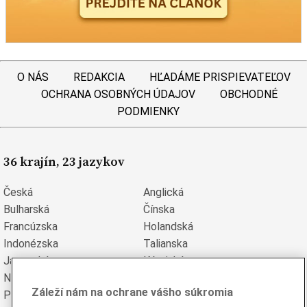
O NÁS
REDAKCIA
HĽADÁME PRISPIEVATEĽOV
OCHRANA OSOBNÝCH ÚDAJOV
OBCHODNÉ
PODMIENKY
36 krajín, 23 jazykov
Česká
Anglická
Bulharská
Čínska
Francúzska
Holandská
Indonézska
Talianska
Japonská
Kórejská
Nemecká
Perzská
Záleží nám na ochrane vášho súkromia
Poľská
Portugalská