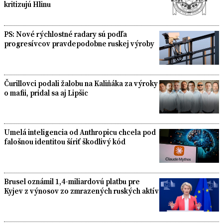
kritizujú Hlinu
PS: Nové rýchlostné radary sú podľa
progresívcov pravdepodobne ruskej výroby
Čurillovci podali žalobu na Kaliňáka za výroky
o mafii, pridal sa aj Lipšic
Umelá inteligencia od Anthropicu chcela pod
falošnou identitou šíriť škodlivý kód
Brusel oznámil 1,4-miliardovú platbu pre
Kyjev z výnosov zo zmrazených ruských aktív