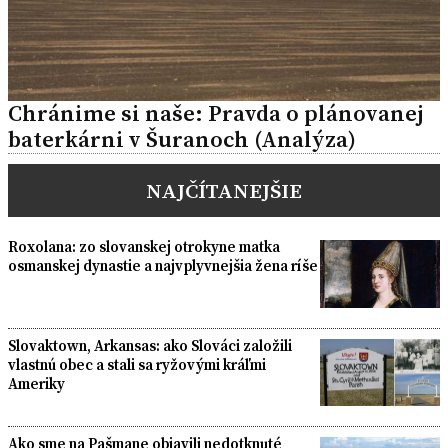
Chránime si naše: Pravda o plánovanej
baterkárni v Šuranoch (Analýza)
NAJČÍTANEJŠIE
Roxolana: zo slovanskej otrokyne matka
osmanskej dynastie a najvplyvnejšia žena ríše
Slovaktown, Arkansas: ako Slováci založili
vlastnú obec a stali sa ryžovými kráľmi
Ameriky
Ako sme na Pašmane objavili nedotknuté