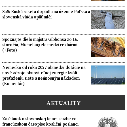
SaS: Ruská raketa dopadla na územie Poľska a
slovenská vláda opäť mlčí
Spoznajte dielo majstra Gibbonsa zo 16.
storočia, Michelangela medzi rezbármi
(+Foto)
Nemecko od roku 2027 obmedzí dotácie na
nové zdroje obnoviteľnej energie kvôli
preťaženiu siete a neúnosným nákladom
(Komentár)
AKTUALITY
Za článok o slovenskej tajnej službe vo
francúzskom časopise koaliční poslanci