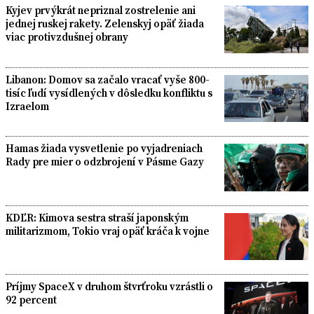
Kyjev prvýkrát nepriznal zostrelenie ani
jednej ruskej rakety. Zelenskyj opäť žiada
viac protivzdušnej obrany
Libanon: Domov sa začalo vracať vyše 800-
tisíc ľudí vysídlených v dôsledku konfliktu s
Izraelom
Hamas žiada vysvetlenie po vyjadreniach
Rady pre mier o odzbrojení v Pásme Gazy
KDĽR: Kimova sestra straší japonským
militarizmom, Tokio vraj opäť kráča k vojne
Príjmy SpaceX v druhom štvrťroku vzrástli o
92 percent