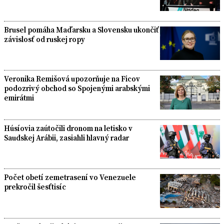
Brusel pomáha Maďarsku a Slovensku ukončiť
závislosť od ruskej ropy
Veronika Remišová upozorňuje na Ficov
podozrivý obchod so Spojenými arabskými
emirátmi
Húsíovia zaútočili dronom na letisko v
Saudskej Arábii, zasiahli hlavný radar
Počet obetí zemetrasení vo Venezuele
prekročil šesťtisíc