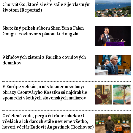
Chorvátsko, ktoré si ešte stále žije vlastným
životom (Reportáž)
Skutočný príbeh súboru Shen Yun a Falun
Gongu - rozhovor s pánom Li Hongzhi
9 kľúčových zistení z Fauciho covidových
denníkov
V Európe velikán, u nás takmer neznámy:
obrazy Csontváryho Kosztku sú najdrahšie
spomedzi všetkých slovenských maliarov
Ovčelená voda, perga či trúdie mlieko: O
včelách a ich daroch stále nevieme všetko,
hovorí včelár Ľudovít Augustinek (Rozhovor)