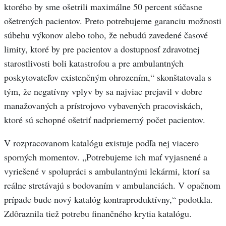
ktorého by sme ošetrili maximálne 50 percent súčasne
ošetrených pacientov. Preto potrebujeme garanciu možnosti
súbehu výkonov alebo toho, že nebudú zavedené časové
limity, ktoré by pre pacientov a dostupnosť zdravotnej
starostlivosti boli katastrofou a pre ambulantných
poskytovateľov existenčným ohrozením,“ skonštatovala s
tým, že negatívny vplyv by sa najviac prejavil v dobre
manažovaných a prístrojovo vybavených pracoviskách,
ktoré sú schopné ošetriť nadpriemerný počet pacientov.
V rozpracovanom katalógu existuje podľa nej viacero
sporných momentov. „Potrebujeme ich mať vyjasnené a
vyriešené v spolupráci s ambulantnými lekármi, ktorí sa
reálne stretávajú s bodovaním v ambulanciách. V opačnom
prípade bude nový katalóg kontraproduktívny,“ podotkla.
Zdôraznila tiež potrebu finančného krytia katalógu.