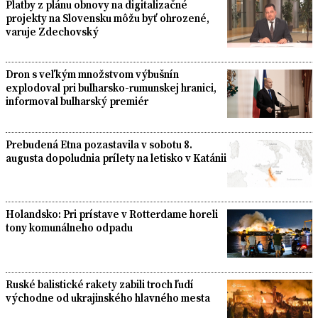
Platby z plánu obnovy na digitalizačné
projekty na Slovensku môžu byť ohrozené,
varuje Zdechovský
Dron s veľkým množstvom výbušnín
explodoval pri bulharsko-rumunskej hranici,
informoval bulharský premiér
Prebudená Etna pozastavila v sobotu 8.
augusta dopoludnia prílety na letisko v Katánii
Holandsko: Pri prístave v Rotterdame horeli
tony komunálneho odpadu
Ruské balistické rakety zabili troch ľudí
východne od ukrajinského hlavného mesta