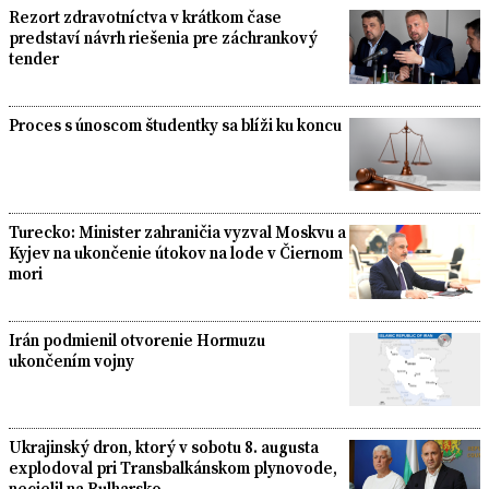
Rezort zdravotníctva v krátkom čase
predstaví návrh riešenia pre záchrankový
tender
Proces s únoscom študentky sa blíži ku koncu
Turecko: Minister zahraničia vyzval Moskvu a
Kyjev na ukončenie útokov na lode v Čiernom
mori
Irán podmienil otvorenie Hormuzu
ukončením vojny
Ukrajinský dron, ktorý v sobotu 8. augusta
explodoval pri Transbalkánskom plynovode,
necielil na Bulharsko