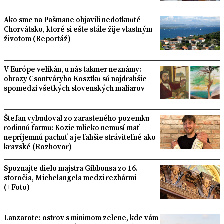
Ako sme na Pašmane objavili nedotknuté
Chorvátsko, ktoré si ešte stále žije vlastným
životom (Reportáž)
V Európe velikán, u nás takmer neznámy:
obrazy Csontváryho Kosztku sú najdrahšie
spomedzi všetkých slovenských maliarov
Štefan vybudoval zo zarasteného pozemku
rodinnú farmu: Kozie mlieko nemusí mať
nepríjemnú pachuť a je ľahšie stráviteľné ako
kravské (Rozhovor)
Spoznajte dielo majstra Gibbonsa zo 16.
storočia, Michelangela medzi rezbármi
(+Foto)
Lanzarote: ostrov s minimom zelene, kde vám