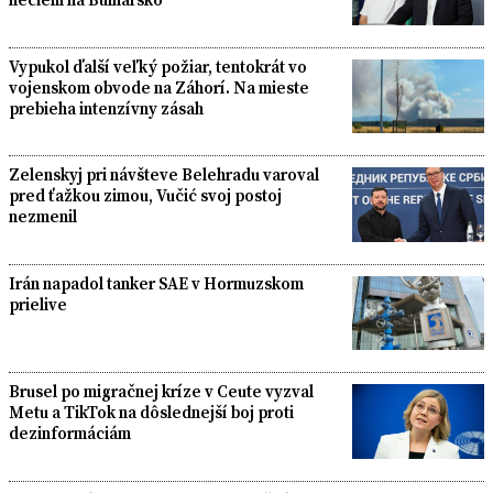
Vypukol ďalší veľký požiar, tentokrát vo
vojenskom obvode na Záhorí. Na mieste
prebieha intenzívny zásah
Zelenskyj pri návšteve Belehradu varoval
pred ťažkou zimou, Vučić svoj postoj
nezmenil
Irán napadol tanker SAE v Hormuzskom
prielive
Brusel po migračnej kríze v Ceute vyzval
Metu a TikTok na dôslednejší boj proti
dezinformáciám