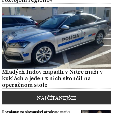
Mladých Indov napadli v Nitre muži v
kuklách a jeden z nich skončil na
operačnom stole
NAJČÍTANEJŠIE
Roxolana: zo slovanskej otrokyne matka