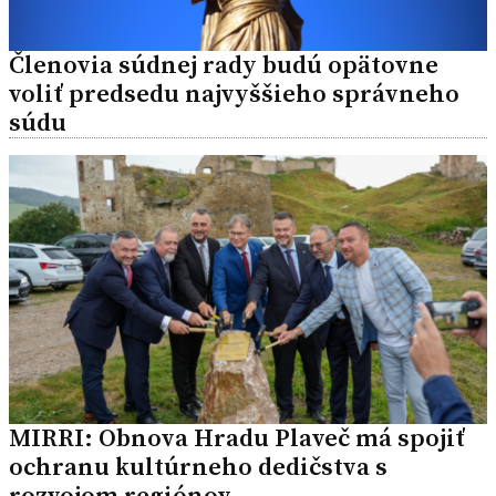
Členovia súdnej rady budú opätovne
voliť predsedu najvyššieho správneho
súdu
MIRRI: Obnova Hradu Plaveč má spojiť
ochranu kultúrneho dedičstva s
rozvojom regiónov