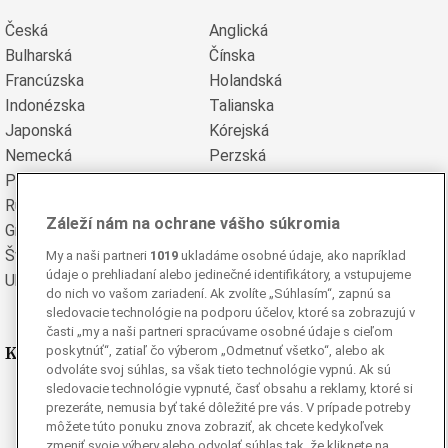
Česká
Anglická
Bulharská
Čínska
Francúzska
Holandská
Indonézska
Talianska
Japonská
Kórejská
Nemecká
Perzská
Poľská
Portugalská
Rumunská
Ruská
Záleží nám na ochrane vášho súkromia
Grécka
Španielska
Švédska
Turecká
My a naši partneri
1019
ukladáme osobné údaje, ako napríklad
údaje o prehliadaní alebo jedinečné identifikátory, a vstupujeme
Ukrajinská
Vietnamská
do nich vo vašom zariadení. Ak zvolíte „Súhlasím“, zapnú sa
sledovacie technológie na podporu účelov, ktoré sa zobrazujú v
časti „my a naši partneri spracúvame osobné údaje s cieľom
Kde nás nájdete
poskytnúť“, zatiaľ čo výberom „Odmetnuť všetko“, alebo ak
odvoláte svoj súhlas, sa však tieto technológie vypnú. Ak sú
sledovacie technológie vypnuté, časť obsahu a reklamy, ktoré si
Facebook
prezeráte, nemusia byť také dôležité pre vás. V prípade potreby
Instagram
môžete túto ponuku znova zobraziť, ak chcete kedykoľvek
zmeniť svoje výbery alebo odvolať súhlas tak, že kliknete na