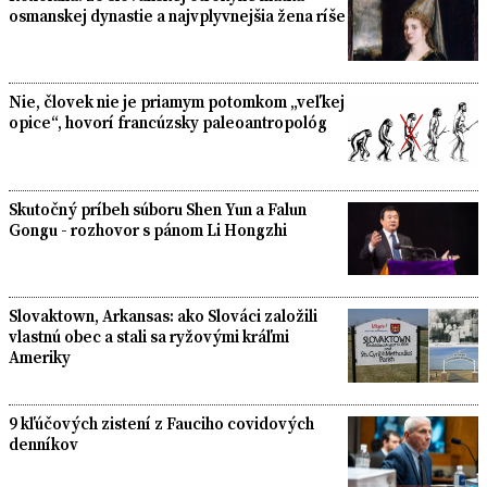
osmanskej dynastie a najvplyvnejšia žena ríše
Nie, človek nie je priamym potomkom „veľkej
opice“, hovorí francúzsky paleoantropológ
Skutočný príbeh súboru Shen Yun a Falun
Gongu - rozhovor s pánom Li Hongzhi
Slovaktown, Arkansas: ako Slováci založili
vlastnú obec a stali sa ryžovými kráľmi
Ameriky
9 kľúčových zistení z Fauciho covidových
denníkov