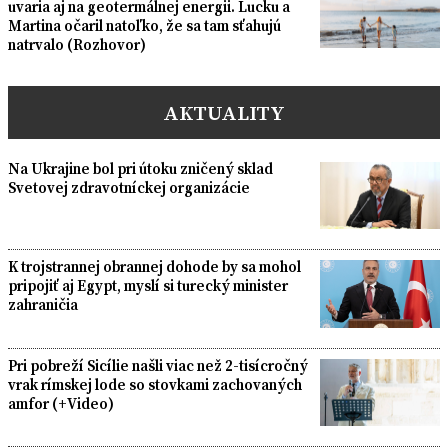
uvaria aj na geotermálnej energii. Lucku a
Martina očaril natoľko, že sa tam sťahujú
natrvalo (Rozhovor)
AKTUALITY
Na Ukrajine bol pri útoku zničený sklad
Svetovej zdravotníckej organizácie
K trojstrannej obrannej dohode by sa mohol
pripojiť aj Egypt, myslí si turecký minister
zahraničia
Pri pobreží Sicílie našli viac než 2-tisícročný
vrak rímskej lode so stovkami zachovaných
amfor (+Video)