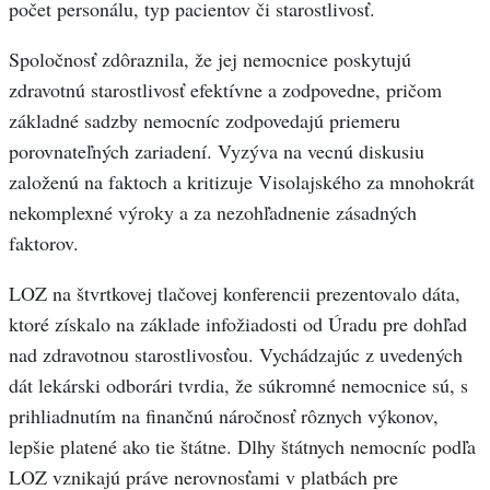
počet personálu, typ pacientov či starostlivosť.
Spoločnosť zdôraznila, že jej nemocnice poskytujú
zdravotnú starostlivosť efektívne a zodpovedne, pričom
základné sadzby nemocníc zodpovedajú priemeru
porovnateľných zariadení. Vyzýva na vecnú diskusiu
založenú na faktoch a kritizuje Visolajského za mnohokrát
nekomplexné výroky a za nezohľadnenie zásadných
faktorov.
LOZ na štvrtkovej tlačovej konferencii prezentovalo dáta,
ktoré získalo na základe infožiadosti od Úradu pre dohľad
nad zdravotnou starostlivosťou. Vychádzajúc z uvedených
dát lekárski odborári tvrdia, že súkromné nemocnice sú, s
prihliadnutím na finančnú náročnosť rôznych výkonov,
lepšie platené ako tie štátne. Dlhy štátnych nemocníc podľa
LOZ vznikajú práve nerovnosťami v platbách pre