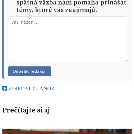
spätná väzba nám pomáha prinášať
témy, ktoré vás zaujímajú.
ZDIEĽAŤ ČLÁNOK
Prečítajte si aj