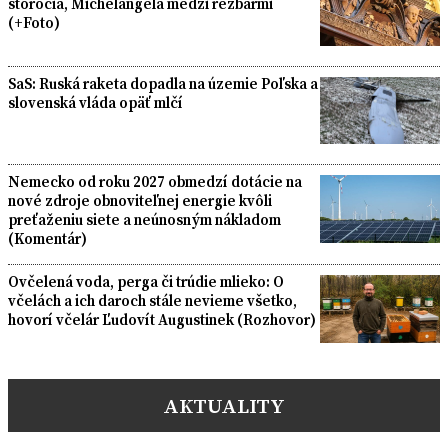
storočia, Michelangela medzi rezbármi
(+Foto)
SaS: Ruská raketa dopadla na územie Poľska a
slovenská vláda opäť mlčí
Nemecko od roku 2027 obmedzí dotácie na
nové zdroje obnoviteľnej energie kvôli
preťaženiu siete a neúnosným nákladom
(Komentár)
Ovčelená voda, perga či trúdie mlieko: O
včelách a ich daroch stále nevieme všetko,
hovorí včelár Ľudovít Augustinek (Rozhovor)
AKTUALITY