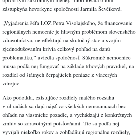
oproti tým súkromným menej. Informovala o tom
zástupkyňa hovorkyne spoločnosti Jarmila Ševčíková.
„Vyjadrenia šéfa LOZ Petra Visolajského, že financovanie
regionálnych nemocníc je hlavným problémom slovenského
zdravotníctva, nereflektujú na skutočný stav a svojím
zjednodušovaním krivia celkový pohľad na danú
problematiku,“ uviedla spoločnosť. Súkromné nemocnice
musia podľa nej fungovať na základe trhových pravidiel, na
rozdiel od štátnych čerpajúcich peniaze z viacerých
zdrojov.
Ako podotkla, existujúce rozdiely malého rozsahu
v úhradách sa dajú nájsť vo všetkých nemocniciach bez
ohľadu na vlastnícke pozadie, a vychádzajú z konkrétnych
zmlúv so zdravotnými poisťovňami. Tie sa podľa nej
vyvíjali niekoľko rokov a zohľadňujú regionálne rozdiely,