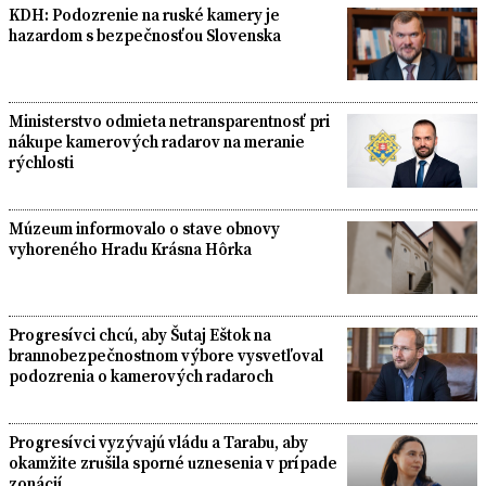
KDH: Podozrenie na ruské kamery je
hazardom s bezpečnosťou Slovenska
Ministerstvo odmieta netransparentnosť pri
nákupe kamerových radarov na meranie
rýchlosti
Múzeum informovalo o stave obnovy
vyhoreného Hradu Krásna Hôrka
Progresívci chcú, aby Šutaj Eštok na
brannobezpečnostnom výbore vysvetľoval
podozrenia o kamerových radaroch
Progresívci vyzývajú vládu a Tarabu, aby
okamžite zrušila sporné uznesenia v prípade
zonácií