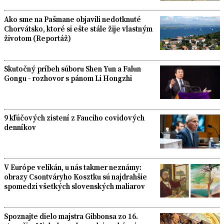
Ako sme na Pašmane objavili nedotknuté
Chorvátsko, ktoré si ešte stále žije vlastným
životom (Reportáž)
Skutočný príbeh súboru Shen Yun a Falun
Gongu - rozhovor s pánom Li Hongzhi
9 kľúčových zistení z Fauciho covidových
denníkov
V Európe velikán, u nás takmer neznámy:
obrazy Csontváryho Kosztku sú najdrahšie
spomedzi všetkých slovenských maliarov
Spoznajte dielo majstra Gibbonsa zo 16.