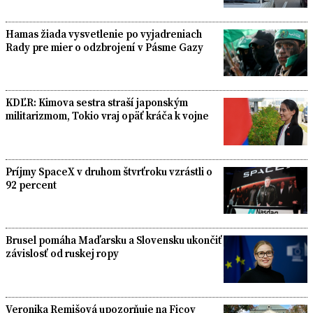
Hamas žiada vysvetlenie po vyjadreniach
Rady pre mier o odzbrojení v Pásme Gazy
KDĽR: Kimova sestra straší japonským
militarizmom, Tokio vraj opäť kráča k vojne
Príjmy SpaceX v druhom štvrťroku vzrástli o
92 percent
Brusel pomáha Maďarsku a Slovensku ukončiť
závislosť od ruskej ropy
Veronika Remišová upozorňuje na Ficov