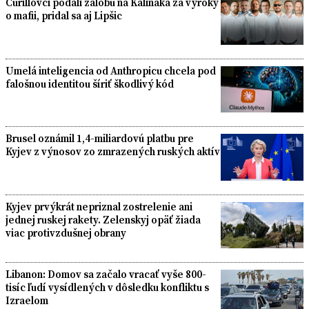
Čurillovci podali žalobu na Kaliňáka za výroky
o mafii, pridal sa aj Lipšic
Umelá inteligencia od Anthropicu chcela pod
falošnou identitou šíriť škodlivý kód
Brusel oznámil 1,4-miliardovú platbu pre
Kyjev z výnosov zo zmrazených ruských aktív
Kyjev prvýkrát nepriznal zostrelenie ani
jednej ruskej rakety. Zelenskyj opäť žiada
viac protivzdušnej obrany
Libanon: Domov sa začalo vracať vyše 800-
tisíc ľudí vysídlených v dôsledku konfliktu s
Izraelom