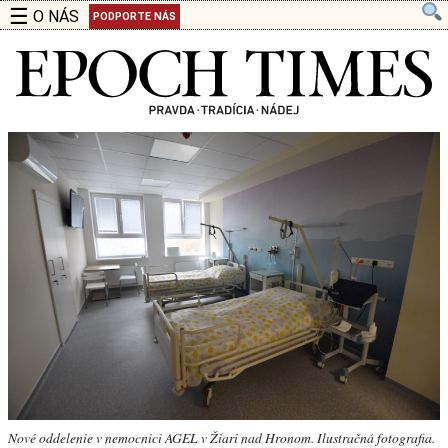
☰
O NÁS
PODPORTE NÁS
Nové oddelenie v nemocnici AGEL v Žiari nad Hronom. Ilustračná fotografia.