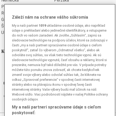
Nemecká
Perzská
Poľská
Portugalská
Rumunská
Ruská
Záleží nám na ochrane vášho súkromia
Grécka
Španielska
My a naši partneri
1019
ukladáme osobné údaje, ako napríklad
Švédska
Turecká
údaje o prehliadaní alebo jedinečné identifikátory, a vstupujeme
Ukrajinská
Vietnamská
do nich vo vašom zariadení. Ak zvolíte „Súhlasím“, zapnú sa
sledovacie technológie na podporu účelov, ktoré sa zobrazujú v
časti „my a naši partneri spracúvame osobné údaje s cieľom
Kde nás nájdete
poskytnúť“, zatiaľ čo výberom „Odmetnuť všetko“, alebo ak
odvoláte svoj súhlas, sa však tieto technológie vypnú. Ak sú
sledovacie technológie vypnuté, časť obsahu a reklamy, ktoré si
Facebook
prezeráte, nemusia byť také dôležité pre vás. V prípade potreby
Instagram
môžete túto ponuku znova zobraziť, ak chcete kedykoľvek
zmeniť svoje výbery alebo odvolať súhlas tak, že kliknete na
G
Ganjing
odkaz „Spravovať preferencie“ v spodnej časti internetovej
Youtube
stránky alebo na plávajúcu ikonu v spodnej ľavej časti
Twitter
internetovej stránky. Vaše výbery budú mať účinok na náš
Webové sídlo. Viac podrobností nájdete v našej Politike ochrany
Telegram
osobných údajov.
RSS
My a naši partneri spracúvame údaje s cieľom
poskytovať: