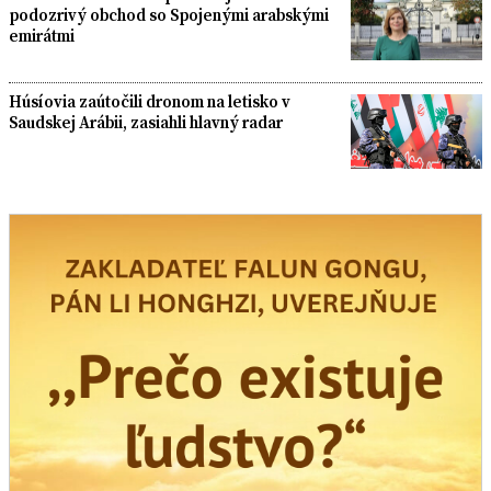
podozrivý obchod so Spojenými arabskými
emirátmi
Húsíovia zaútočili dronom na letisko v
Saudskej Arábii, zasiahli hlavný radar