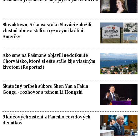
Slovaktown, Arkansas: ako Slováci založili
vlastnú obec a stali sa ryžovými kráľmi
Ameriky
Ako sme na Pašmane objavili nedotknuté
Chorvátsko, ktoré si ešte stále žije vlastným
životom (Reportáž)
Skutočný príbeh súboru Shen Yun a Falun
Gongu - rozhovor s pánom Li Hongzhi
9 kľúčových zistení z Fauciho covidových
denníkov