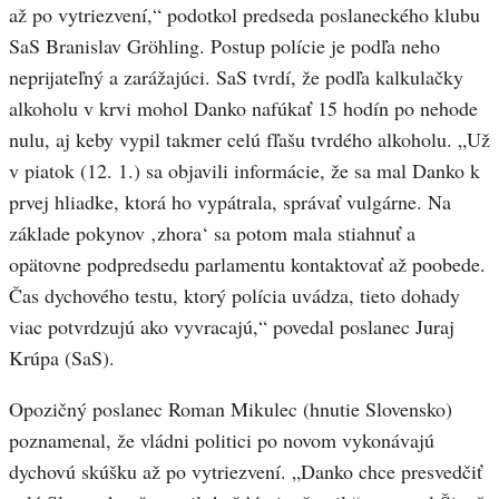
až po vytriezvení,“ podotkol predseda poslaneckého klubu
SaS Branislav Gröhling. Postup polície je podľa neho
neprijateľný a zarážajúci. SaS tvrdí, že podľa kalkulačky
alkoholu v krvi mohol Danko nafúkať 15 hodín po nehode
nulu, aj keby vypil takmer celú fľašu tvrdého alkoholu. „Už
v piatok (12. 1.) sa objavili informácie, že sa mal Danko k
prvej hliadke, ktorá ho vypátrala, správať vulgárne. Na
základe pokynov ‚zhora‘ sa potom mala stiahnuť a
opätovne podpredsedu parlamentu kontaktovať až poobede.
Čas dychového testu, ktorý polícia uvádza, tieto dohady
viac potvrdzujú ako vyvracajú,“ povedal poslanec Juraj
Krúpa (SaS).
Opozičný poslanec Roman Mikulec (hnutie Slovensko)
poznamenal, že vládni politici po novom vykonávajú
dychovú skúšku až po vytriezvení. „Danko chce presvedčiť