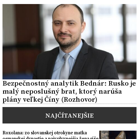
Bezpečnostný analytik Bednár: Rusko je
malý neposlušný brat, ktorý narúša
plány veľkej Číny (Rozhovor)
NAJČÍTANEJŠIE
Roxolana: zo slovanskej otrokyne matka
osmanskej dynastie a najvplyvnejšia žena ríše