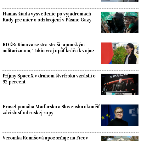
Hamas žiada vysvetlenie po vyjadreniach
Rady pre mier o odzbrojení v Pásme Gazy
KDĽR: Kimova sestra straší japonským
militarizmom, Tokio vraj opäť kráča k vojne
Príjmy SpaceX v druhom štvrťroku vzrástli o
92 percent
Brusel pomáha Maďarsku a Slovensku ukončiť
závislosť od ruskej ropy
Veronika Remišová upozorňuje na Ficov