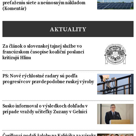
preťaženiu siete a neúnosným nákladom
(Komentár)
AKTUALITY
Za článok o slovenskej tajnej službe vo
francúzskom časopise koaliční poslanci
kritizujú Hlinu
PS: Nové rýchlostné radary sú podľa
progresívcov pravdepodobne ruskej výroby
Susko informoval o výsledkoch dohľadu v
prípade vraždy učiteľky Zuzany v Gelnici
Čurillovci podali žalobu na Kaliňáka za výroky