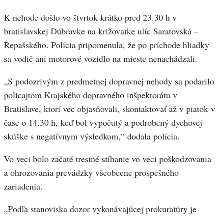
K nehode došlo vo štvrtok krátko pred 23.30 h v
bratislavskej Dúbravke na križovatke ulíc Saratovská –
Repašského. Polícia pripomenula, že po príchode hliadky
sa vodič ani motorové vozidlo na mieste nenachádzali.
„S podozrivým z predmetnej dopravnej nehody sa podarilo
policajtom Krajského dopravného inšpektorátu v
Bratislave, ktorí vec objasňovali, skontaktovať až v piatok v
čase o 14.30 h, keď bol vypočutý a podrobený dychovej
skúške s negatívnym výsledkom,“ dodala polícia.
Vo veci bolo začaté trestné stíhanie vo veci poškodzovania
a ohrozovania prevádzky všeobecne prospešného
zariadenia.
„Podľa stanoviska dozor vykonávajúcej prokuratúry je