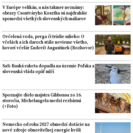
V Európe velikán, u nás takmer neznámy:
obrazy Csontváryho Kosztku sú najdrahšie
spomedzi všetkých slovenských maliarov
Ovčelená voda, perga či trúdie mlieko: O
včelách a ich daroch stále nevieme všetko,
hovorí včelár Ľudovít Augustinek (Rozhovor)
SaS: Ruská raketa dopadla na územie Poľska a
slovenská vláda opäť mlčí
Spoznajte dielo majstra Gibbonsa zo 16.
storočia, Michelangela medzi rezbármi
(+Foto)
Nemecko od roku 2027 obmedzí dotácie na
nové zdroje obnoviteľnej energie kvôli