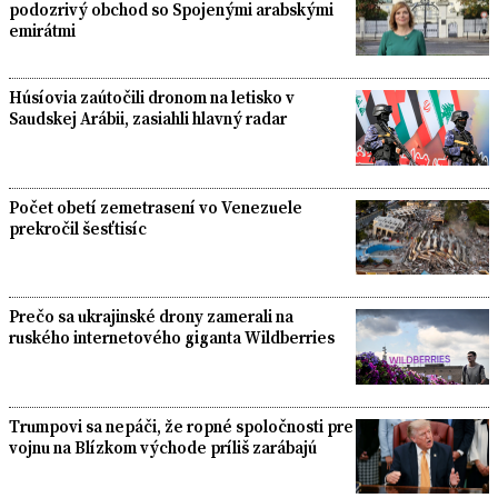
podozrivý obchod so Spojenými arabskými
emirátmi
Húsíovia zaútočili dronom na letisko v
Saudskej Arábii, zasiahli hlavný radar
Počet obetí zemetrasení vo Venezuele
prekročil šesťtisíc
Prečo sa ukrajinské drony zamerali na
ruského internetového giganta Wildberries
Trumpovi sa nepáči, že ropné spoločnosti pre
vojnu na Blízkom východe príliš zarábajú