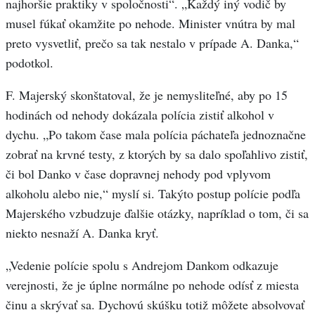
najhoršie praktiky v spoločnosti“. „Každý iný vodič by
musel fúkať okamžite po nehode. Minister vnútra by mal
preto vysvetliť, prečo sa tak nestalo v prípade A. Danka,“
podotkol.
F. Majerský skonštatoval, že je nemysliteľné, aby po 15
hodinách od nehody dokázala polícia zistiť alkohol v
dychu. „Po takom čase mala polícia páchateľa jednoznačne
zobrať na krvné testy, z ktorých by sa dalo spoľahlivo zistiť,
či bol Danko v čase dopravnej nehody pod vplyvom
alkoholu alebo nie,“ myslí si. Takýto postup polície podľa
Majerského vzbudzuje ďalšie otázky, napríklad o tom, či sa
niekto nesnaží A. Danka kryť.
„Vedenie polície spolu s Andrejom Dankom odkazuje
verejnosti, že je úplne normálne po nehode odísť z miesta
činu a skrývať sa. Dychovú skúšku totiž môžete absolvovať