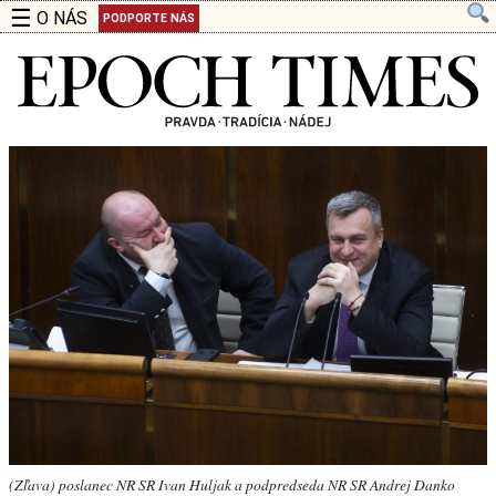
☰
O NÁS
PODPORTE NÁS
(Zľava) poslanec NR SR Ivan Huljak a podpredseda NR SR Andrej Danko