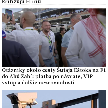
kritizujú Hlinu
Otázniky okolo cesty Šutaja Eštoka na F1
do Abú Zabí: platba po návrate, VIP
vstup a ďalšie nezrovnalosti