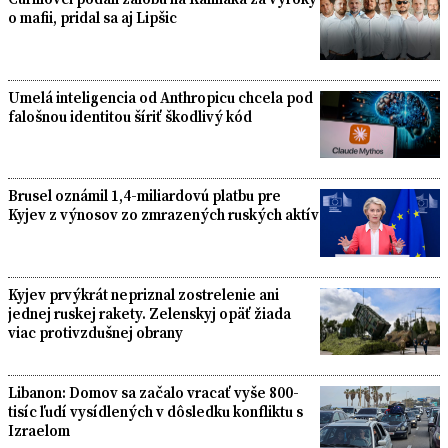
o mafii, pridal sa aj Lipšic
Umelá inteligencia od Anthropicu chcela pod
falošnou identitou šíriť škodlivý kód
Brusel oznámil 1,4-miliardovú platbu pre
Kyjev z výnosov zo zmrazených ruských aktív
Kyjev prvýkrát nepriznal zostrelenie ani
jednej ruskej rakety. Zelenskyj opäť žiada
viac protivzdušnej obrany
Libanon: Domov sa začalo vracať vyše 800-
tisíc ľudí vysídlených v dôsledku konfliktu s
Izraelom