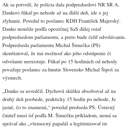
Ak sa potvrdí, že polícia dala podpredsedovi NR SR A.
Dankovi fúkať po nehode až na ďalší deň, ide o jej
zlyhanie. Povedal to poslanec KDH František Majerský.
Danko nemôže podľa opozičnej SaS ďalej ostať
podpredsedom parlamentu, a preto bude čeliť odvolávaniu.
Podpredseda parlamentu Michal Šimečka (PS)
skonštatoval, že iná možnosť ako jeho odstúpenie či
odvolanie neexistuje. Fúkať po 15 hodinách od nehody
považuje poslanec za hnutie Slovensko Michal Šipoš za
výsmech.
„Danko sa usvedčil. Dychovú skúšku absolvoval až na
druhý deň poobede, prakticky 15 hodín po nehode. Je
jasné, čo to znamená,“ povedal predseda PS. Ústavný
činiteľ musí ísť podľa M. Šimečku príkladom, nemá sa
správať ako „všemocný papaláš a legitimizovať tie