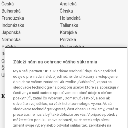
Česká
Anglická
Bulharská
Čínska
Francúzska
Holandská
Indonézska
Talianska
Japonská
Kórejská
Nemecká
Perzská
Poľská
Portugalská
Rumunská
Ruská
Grécka
Španielska
Záleží nám na ochrane vášho súkromia
Švédska
Turecká
My a naši partneri
1017
ukladáme osobné údaje, ako napríklad
Ukrajinská
Vietnamská
údaje o prehliadaní alebo jedinečné identifikátory, a vstupujeme
do nich vo vašom zariadení. Ak zvolíte „Súhlasím“, zapnú sa
sledovacie technológie na podporu účelov, ktoré sa zobrazujú v
časti „my a naši partneri spracúvame osobné údaje s cieľom
Kde nás nájdete
poskytnúť“, zatiaľ čo výberom „Odmetnuť všetko“, alebo ak
odvoláte svoj súhlas, sa však tieto technológie vypnú. Ak sú
Facebook
sledovacie technológie vypnuté, časť obsahu a reklamy, ktoré si
prezeráte, nemusia byť také dôležité pre vás. V prípade potreby
Instagram
môžete túto ponuku znova zobraziť, ak chcete kedykoľvek
G
Ganjing
zmeniť svoje výbery alebo odvolať súhlas tak, že kliknete na