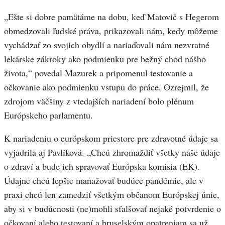
„Ešte si dobre pamätáme na dobu, keď Matovič s Hegerom
obmedzovali ľudské práva, prikazovali nám, kedy môžeme
vychádzať zo svojich obydlí a nariaďovali nám nezvratné
lekárske zákroky ako podmienku pre bežný chod nášho
života,“ povedal Mazurek a pripomenul testovanie a
očkovanie ako podmienku vstupu do práce. Ozrejmil, že
zdrojom väčšiny z vtedajších nariadení bolo plénum
Európskeho parlamentu.
K nariadeniu o európskom priestore pre zdravotné údaje sa
vyjadrila aj Pavlíková. „Chcú zhromaždiť všetky naše údaje
o zdraví a bude ich spravovať Európska komisia (EK).
Údajne chcú lepšie manažovať budúce pandémie, ale v
praxi chcú len zamedziť všetkým občanom Európskej únie,
aby si v budúcnosti (ne)mohli sfalšovať nejaké potvrdenie o
očkovaní alebo testovaní a bruselským opatreniam sa už