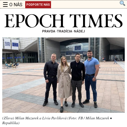
☰
O NÁS
PODPORTE NÁS
(Zľava) Milan Mazurek a Lívia Pavlíková (Foto: FB / Milan Mazurek •
Republika)