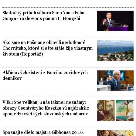
Skutočný príbeh súboru Shen Yun a Falun
Gongu - rozhovor s pánom Li Hongzhi
Ako sme na Pašmane objavili nedotknuté
Chorvátsko, ktoré si ešte stále žije vlastným
životom (Reportáž)
9 kľúčových zistení z Fauciho covidových
denníkov
V Európe velikán, u nás takmer neznámy:
obrazy Csontváryho Kosztku sú najdrahšie
spomedzi všetkých slovenských maliarov
Spoznajte dielo majstra Gibbonsa zo 16.