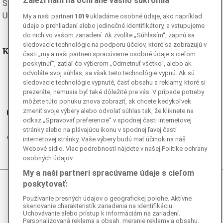
Záleží nám na ochrane vášho súkromia
Švédska
Turecká
Ukrajinská
Vietnamská
My a naši partneri
1019
ukladáme osobné údaje, ako napríklad
údaje o prehliadaní alebo jedinečné identifikátory, a vstupujeme
do nich vo vašom zariadení. Ak zvolíte „Súhlasím“, zapnú sa
sledovacie technológie na podporu účelov, ktoré sa zobrazujú v
Kde nás nájdete
časti „my a naši partneri spracúvame osobné údaje s cieľom
poskytnúť“, zatiaľ čo výberom „Odmetnuť všetko“, alebo ak
odvoláte svoj súhlas, sa však tieto technológie vypnú. Ak sú
Facebook
sledovacie technológie vypnuté, časť obsahu a reklamy, ktoré si
Instagram
prezeráte, nemusia byť také dôležité pre vás. V prípade potreby
G
Ganjing
môžete túto ponuku znova zobraziť, ak chcete kedykoľvek
zmeniť svoje výbery alebo odvolať súhlas tak, že kliknete na
Youtube
odkaz „Spravovať preferencie“ v spodnej časti internetovej
Twitter
stránky alebo na plávajúcu ikonu v spodnej ľavej časti
Telegram
internetovej stránky. Vaše výbery budú mať účinok na náš
Webové sídlo. Viac podrobností nájdete v našej Politike ochrany
RSS
osobných údajov.
My a naši partneri spracúvame údaje s cieľom
poskytovať:
© 2026 Epoch Times Slovensko
Používanie presných údajov o geografickej polohe. Aktívne
skenovanie charakteristík zariadenia na identifikáciu.
Všetky práva vyhradené. Publikovanie alebo ďalšie šírenie
Uchovávanie alebo prístup k informáciám na zariadení.
správ a fotografií zo zdrojov TASR je bez
Personalizovaná reklama a obsah, meranie reklamy a obsahu,