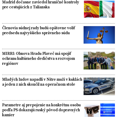
Madrid dočasne zaviedol hraničné kontroly
pre cestujúcich z Talianska
Členovia súdnej rady budú opätovne voliť
predsedu najvyššieho správneho súdu
MIRRI: Obnova Hradu Plaveč má spojiť
ochranu kultúrneho dedičstva s rozvojom
regiónov
Mladých Indov napadli v Nitre muži v kuklách
a jeden z nich skončil na operačnom stole
Parametre aj prepojenie na konkrétnu osobu
podľa PS dokazujú ruský pôvod dopravných
kamier