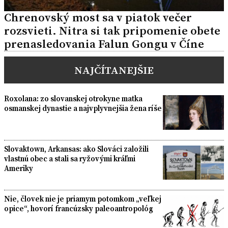
Chrenovský most sa v piatok večer
rozsvieti. Nitra si tak pripomenie obete
prenasledovania Falun Gongu v Číne
NAJČÍTANEJŠIE
Roxolana: zo slovanskej otrokyne matka
osmanskej dynastie a najvplyvnejšia žena ríše
Slovaktown, Arkansas: ako Slováci založili
vlastnú obec a stali sa ryžovými kráľmi
Ameriky
Nie, človek nie je priamym potomkom „veľkej
opice“, hovorí francúzsky paleoantropológ