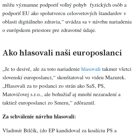
môžu významne podporiť voľný pohyb fyzických osôb a
podporiť EU ako spolutvorcu celosvetových štandardov v
oblasti digitálneho zdravia,“ uvádza sa v návrhu nariadenia
o európskom priestore pre zdravotné údaje.
Ako hlasovali naši europoslanci
„Je to desivé, ale za toto nariadenie
hlasovali
takmer všetci
slovenskí europoslanci,“ skonštatoval vo videu Mazurek.
„Hlasovali za to poslanci zo strán ako SaS, PS,
Matovičovej s.r.o., ale bohužiaľ aj mnohí nezaradení a
taktiež europoslanci zo Smeru,“ zdôraznil.
Za schválenie návrhu hlasovali:
Vladimír Bilčík, (do EP kandidoval za koalíciu PS a