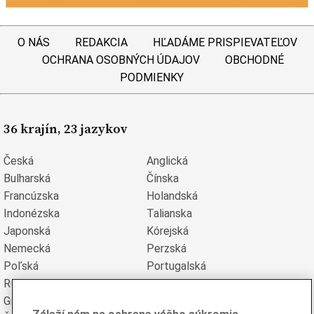
O NÁS
REDAKCIA
HĽADÁME PRISPIEVATEĽOV
OCHRANA OSOBNÝCH ÚDAJOV
OBCHODNÉ
PODMIENKY
36 krajín, 23 jazykov
Česká
Anglická
Bulharská
Čínska
Francúzska
Holandská
Indonézska
Talianska
Japonská
Kórejská
Nemecká
Perzská
Poľská
Portugalská
Rumunská
Ruská
Grécka
Španielska