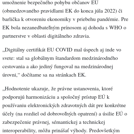
umožnenie bezpečného pohybu občanov EÚ
(obmedzovaného pravidlami EK do konca júla 2022) či
barlička k otvoreniu ekonomiky v priebehu pandémie. Pre
EK bola nezanedbateľným prínosom aj dohoda s WHO o
partnerstve v oblasti digitálneho zdravia.
„Digitálny certifikát EU COVID mal úspech aj inde vo
svete: stal sa globálnym štandardom medzinárodného
cestovania a ako jediný fungoval na medzinárodnej
úrovni,“ dočítame sa na stránkach EK.
„Hodnotenie ukazuje, že právne ustanovenia, ktoré
podporujú harmonizáciu a spoločný prístup EÚ k
používaniu elektronických zdravotných dát pre konkrétne
účely (na rozdiel od dobrovoľných opatrení) a úsilie EÚ o
zabezpečenie právnej, sémantickej a technickej
interoperability, môžu prinášať výhody. Predovšetkým