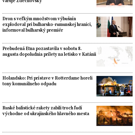
varuje Zdechovský
Dron s veľkým množstvom výbušnín
explodoval pri bulharsko-rumunskej hranici,
informoval bulharský premiér
Prebudená Etna pozastavila v sobotu 8.
augusta dopoludnia prílety na letisko v Katánii
Holandsko: Pri prístave v Rotterdame horeli
tony komunálneho odpadu
Ruské balistické rakety zabili troch ľudí
východne od ukrajinského hlavného mesta