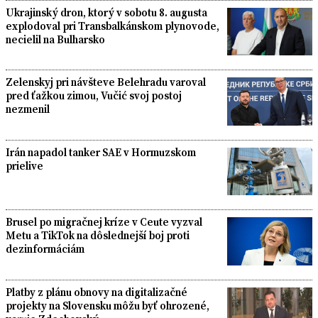
Ukrajinský dron, ktorý v sobotu 8. augusta
explodoval pri Transbalkánskom plynovode,
necielil na Bulharsko
Zelenskyj pri návšteve Belehradu varoval
pred ťažkou zimou, Vučić svoj postoj
nezmenil
Irán napadol tanker SAE v Hormuzskom
prielive
Brusel po migračnej kríze v Ceute vyzval
Metu a TikTok na dôslednejší boj proti
dezinformáciám
Platby z plánu obnovy na digitalizačné
projekty na Slovensku môžu byť ohrozené,