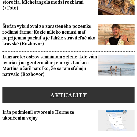
storočia, Michelangela medzi rezbármi
(+Foto)
Štefan vybudoval zo zarasteného pozemku
rodinnú farmu: Kozie mlieko nemusí mať
nepríjemnú pachuť a je ľahšie stráviteľné ako
kravské (Rozhovor)
Lanzarote: ostrov s minimom zelene, kde vám
uvaria aj na geotermálnej energii. Lucku a
Martina očaril natoľko, že sa tam sťahujú
natrvalo (Rozhovor)
AKTUALITY
Irán podmienil otvorenie Hormuzu
ukončením vojny