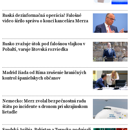
Ruská dezinformačná operácia? Falošné
video šírilo správu o konci kancelára Merza
Rusko zvažuje útok pod falošnou vlajkou v
Pobaltí, varuje litovská rozviedka
Madrid žiada od Ríma zrušenie hraničných
kontrol španielskych občanov
Nemecko: Merz zvolal bezpečnostnú radu
štátu po incidente s dronom pri ukrajinskom
lietadle
Saudská Arábia, Pakistan a Turecko podpísali