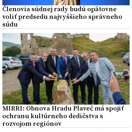
Členovia súdnej rady budú opätovne
voliť predsedu najvyššieho správneho
súdu
MIRRI: Obnova Hradu Plaveč má spojiť
ochranu kultúrneho dedičstva s
rozvojom regiónov