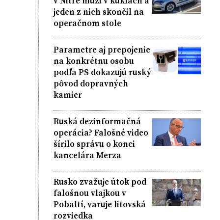
v Nitre muži v kuklách a
jeden z nich skončil na
operačnom stole
Parametre aj prepojenie
na konkrétnu osobu
podľa PS dokazujú ruský
pôvod dopravných
kamier
Ruská dezinformačná
operácia? Falošné video
šírilo správu o konci
kancelára Merza
Rusko zvažuje útok pod
falošnou vlajkou v
Pobaltí, varuje litovská
rozviedka