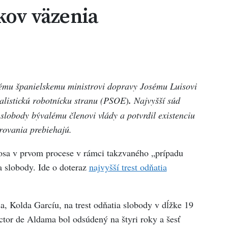
okov väzenia
lému španielskemu ministrovi dopravy Josému Luisovi
ialistickú robotnícku stranu (PSOE
)
.
Najvyšší súd
a slobody bývalému členovi vlády a potvrdil existenciu
trovania prebiehajú.
osa v prvom procese v rámci takzvaného „prípadu
a slobody. Ide o doteraz
najvyšší trest odňatia
, Kolda Garcíu, na trest odňatia slobody v dĺžke 19
tor de Aldama bol odsúdený na štyri roky a šesť