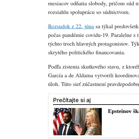
mesiacov odňatia slobody, pričom súd m
rozsiahlu spoluprácu so súdnictvom.
Rozsudok z 22. júna
sa týkal predovšetk
počas pandémie covidu-19. Paralelne s t
týchto troch hlavných protagonistov. Tý
skrytého politického financovania.
Podľa zistenia skutkového stavu, z ktor
García a de Aldama vytvorili koordinov
úloh. Túto sieť zúčastnení pravdepodobne