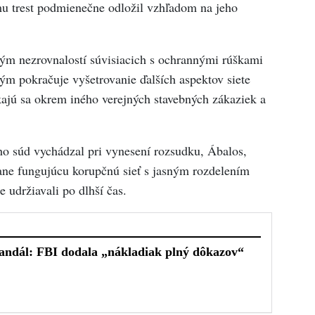
u trest podmienečne odložil vzhľadom na jeho
ým nezrovnalostí súvisiacich s ochrannými rúškami
ým pokračuje vyšetrovanie ďalších aspektov siete
kajú sa okrem iného verejných stavebných zákaziek a
ého súd vychádzal pri vynesení rozsudku, Ábalos,
ane fungujúcu korupčnú sieť s jasným rozdelením
 udržiavali po dlhší čas.