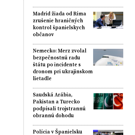
Madrid žiada od Ríma
zrušenie hraničných
kontrol španielskych
občanov
Nemecko: Merz zvolal
bezpečnostnú radu
štátu po incidente s
dronom pri ukrajinskom
lietadle
Saudská Arábia,
Pakistan a Turecko
podpísali trojstrannú
obrannú dohodu
Polícia v Španielsku