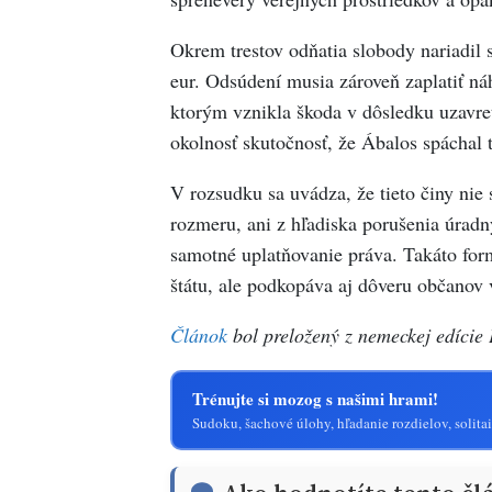
Okrem trestov odňatia slobody nariadil 
eur. Odsúdení musia zároveň zaplatiť
ktorým vznikla škoda v dôsledku uzavre
okolnosť skutočnosť, že Ábalos spáchal t
V rozsudku sa uvádza, že tieto činy nie 
rozmeru, ani z hľadiska porušenia úrad
samotné uplatňovanie práva. Takáto for
štátu, ale podkopáva aj dôveru občanov 
Článok
bol preložený z nemeckej edície
Trénujte si mozog s našimi hrami!
Sudoku, šachové úlohy, hľadanie rozdielov, solitai