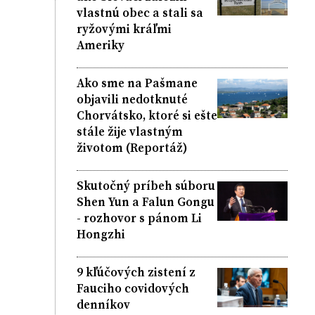
vlastnú obec a stali sa
ryžovými kráľmi
Ameriky
Ako sme na Pašmane
objavili nedotknuté
Chorvátsko, ktoré si ešte
stále žije vlastným
životom (Reportáž)
Skutočný príbeh súboru
Shen Yun a Falun Gongu
- rozhovor s pánom Li
Hongzhi
9 kľúčových zistení z
Fauciho covidových
denníkov