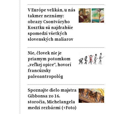
V Európe velikán, u nás
takmer neznámy:
obrazy Csontváryho
Kosztku sú najdrahšie
spomedzi všetkých
slovenských maliarov
Nie, človek nie je
priamym potomkom
„veľkej opice“, hovorí
francúzsky
paleoantropológ
Spoznajte dielo majstra
Gibbonsa zo 16.
storočia, Michelangela
medzi rezbármi (+Foto)