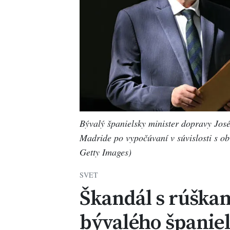
Bývalý španielsky minister dopravy José
Madride po vypočúvaní v súvislosti s o
Getty Images)
SVET
Škandál s rúškam
bývalého španie