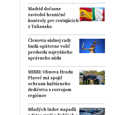
Madrid dočasne
zaviedol hraničné
kontroly pre cestujúcich
z Talianska
Členovia súdnej rady
budú opätovne voliť
predsedu najvyššieho
správneho súdu
MIRRI: Obnova Hradu
Plaveč má spojiť
ochranu kultúrneho
dedičstva s rozvojom
regiónov
Mladých Indov napadli