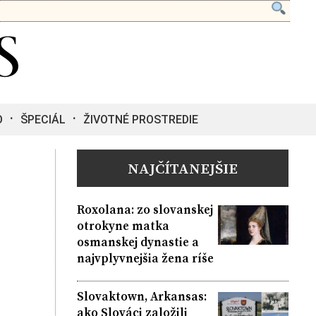
O
ŠPECIÁL
ŽIVOTNÉ PROSTREDIE
NAJČÍTANEJŠIE
Roxolana: zo slovanskej
otrokyne matka
osmanskej dynastie a
najvplyvnejšia žena ríše
Slovaktown, Arkansas:
ako Slováci založili