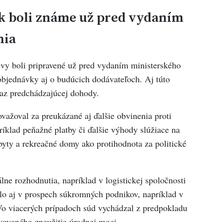
k boli známe už pred vydaním
nia
vy boli pripravené už pred vydaním ministerského
objednávky aj o budúcich dodávateľoch. Aj túto
kaz predchádzajúcej dohody.
ažoval za preukázané aj ďalšie obvinenia proti
íklad peňažné platby či ďalšie výhody slúžiace na
 byty a rekreačné domy ako protihodnota za politické
lne rozhodnutia, napríklad v logistickej spoločnosti
 aj v prospech súkromných podnikov, napríklad v
 Vo viacerých prípadoch súd vychádzal z predpokladu
kovaného zneužitia úradnej moci.