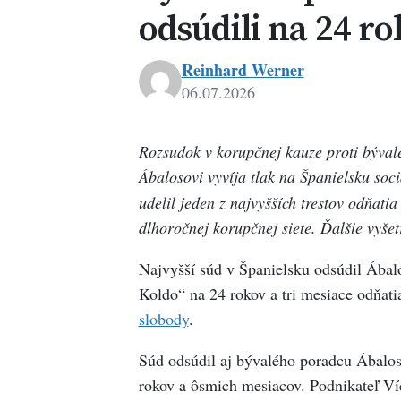
odsúdili na 24 r
Reinhard Werner
06.07.2026
Rozsudok v korupčnej kauze proti býva
Ábalosovi vyvíja tlak na Španielsku soc
udelil jeden z najvyšších trestov odňati
dlhoročnej korupčnej siete. Ďalšie vyše
Najvyšší súd v Španielsku odsúdil Ábal
Koldo“ na 24 rokov a tri mesiace odňati
slobody
.
Súd odsúdil aj bývalého poradcu Ábalosa
rokov a ôsmich mesiacov. Podnikateľ Víc