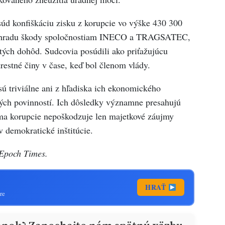
súd konfiškáciu zisku z korupcie vo výške 430 300
 náhradu škody spoločnostiam INECO a TRAGSATEC,
tých dohôd. Sudcovia posúdili ako priťažujúcu
restné činy v čase, keď bol členom vlády.
sú triviálne ani z hľadiska ich ekonomického
ných povinností. Ich dôsledky významne presahujú
ma korupcie nepoškodzuje len majetkové záujmy
v demokratické inštitúcie.
 Epoch Times.
HRAŤ
re