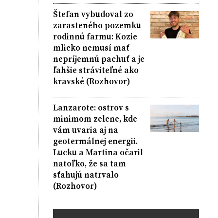
Štefan vybudoval zo
zarasteného pozemku
rodinnú farmu: Kozie
mlieko nemusí mať
nepríjemnú pachuť a je
ľahšie stráviteľné ako
kravské (Rozhovor)
Lanzarote: ostrov s
minimom zelene, kde
vám uvaria aj na
geotermálnej energii.
Lucku a Martina očaril
natoľko, že sa tam
sťahujú natrvalo
(Rozhovor)