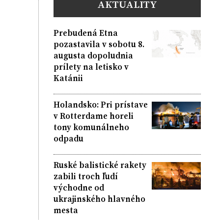
AKTUALITY
Prebudená Etna
pozastavila v sobotu 8.
augusta dopoludnia
prílety na letisko v
Katánii
Holandsko: Pri prístave
v Rotterdame horeli
tony komunálneho
odpadu
Ruské balistické rakety
zabili troch ľudí
východne od
ukrajinského hlavného
mesta