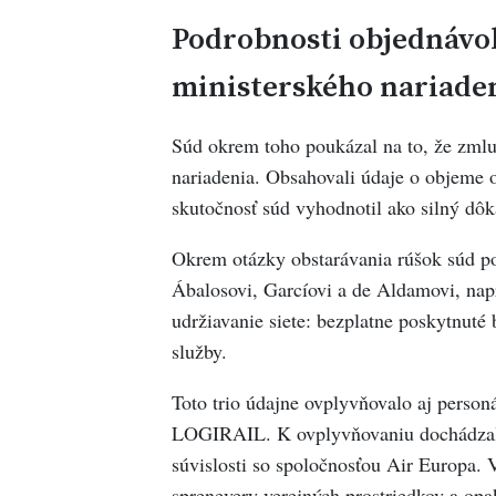
Podrobnosti objednávo
ministerského nariade
Súd okrem toho poukázal na to, že zmlu
nariadenia. Obsahovali údaje o objeme 
skutočnosť súd vyhodnotil ako silný dô
Okrem otázky obstarávania rúšok súd pov
Ábalosovi, Garcíovi a de Aldamovi, napr
udržiavanie siete: bezplatne poskytnuté
služby.
Toto trio údajne ovplyvňovalo aj personá
LOGIRAIL. K ovplyvňovaniu dochádzalo
súvislosti so spoločnosťou Air Europa.
sprenevery verejných prostriedkov a opa