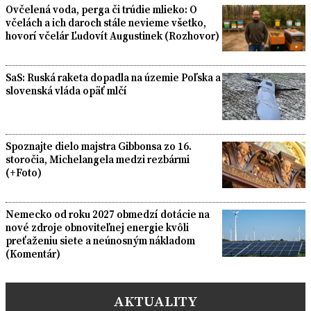
Ovčelená voda, perga či trúdie mlieko: O
včelách a ich daroch stále nevieme všetko,
hovorí včelár Ľudovít Augustinek (Rozhovor)
SaS: Ruská raketa dopadla na územie Poľska a
slovenská vláda opäť mlčí
Spoznajte dielo majstra Gibbonsa zo 16.
storočia, Michelangela medzi rezbármi
(+Foto)
Nemecko od roku 2027 obmedzí dotácie na
nové zdroje obnoviteľnej energie kvôli
preťaženiu siete a neúnosným nákladom
(Komentár)
AKTUALITY