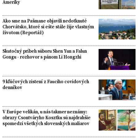
Ameriky
Ako sme na Pašmane objavili nedotknuté
Chorvátsko, ktoré si ešte stále žije vlastným
životom (Reportáž)
Skutočný príbeh súboru Shen Yun a Falun
Gongu - rozhovor s pánom Li Hongzhi
9 kľúčových zistení z Fauciho covidových
denníkov
V Európe velikán, u nás takmer neznámy:
obrazy Csontváryho Kosztku sú najdrahšie
spomedzi všetkých slovenských maliarov