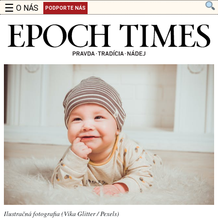
☰
O NÁS
PODPORTE NÁS
Ilustračná fotografia (Vika Glitter / Pexels)