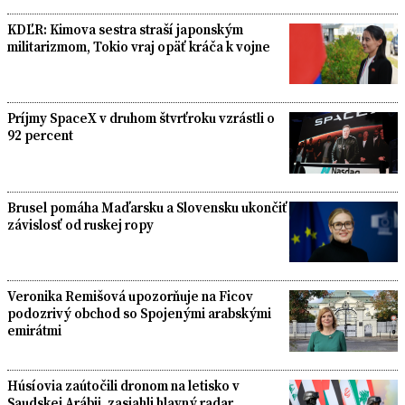
KDĽR: Kimova sestra straší japonským
militarizmom, Tokio vraj opäť kráča k vojne
Príjmy SpaceX v druhom štvrťroku vzrástli o
92 percent
Brusel pomáha Maďarsku a Slovensku ukončiť
závislosť od ruskej ropy
Veronika Remišová upozorňuje na Ficov
podozrivý obchod so Spojenými arabskými
emirátmi
Húsíovia zaútočili dronom na letisko v
Saudskej Arábii, zasiahli hlavný radar