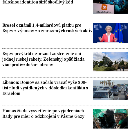
falošnou identitou šíriť škodlivý kód
Brusel oznámil 1,4-miliardovú platbu pre
Kyjev z výnosov zo zmrazených ruských aktív
Kyjev prvýkrát nepriznal zostrelenie ani
jednej ruskej rakety. Zelenskyj opäť žiada
viac protivzdušnej obrany
Libanon: Domov sa začalo vracať vyše 800-
tisíc ľudí vysídlených v dôsledku konfliktu s
Izraelom
Hamas žiada vysvetlenie po vyjadreniach
Rady pre mier o odzbrojení v Pásme Gazy