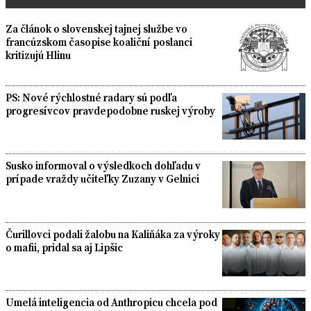
Za článok o slovenskej tajnej službe vo
francúzskom časopise koaliční poslanci
kritizujú Hlinu
PS: Nové rýchlostné radary sú podľa
progresívcov pravdepodobne ruskej výroby
Susko informoval o výsledkoch dohľadu v
prípade vraždy učiteľky Zuzany v Gelnici
Čurillovci podali žalobu na Kaliňáka za výroky
o mafii, pridal sa aj Lipšic
Umelá inteligencia od Anthropicu chcela pod