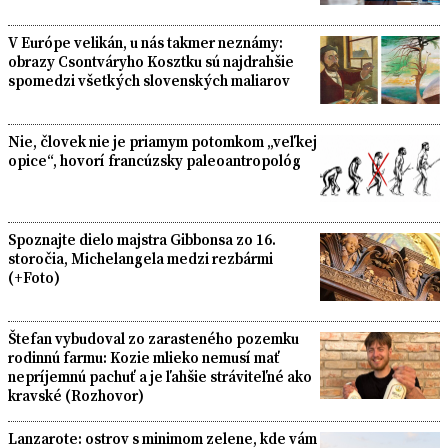
V Európe velikán, u nás takmer neznámy:
obrazy Csontváryho Kosztku sú najdrahšie
spomedzi všetkých slovenských maliarov
Nie, človek nie je priamym potomkom „veľkej
opice“, hovorí francúzsky paleoantropológ
Spoznajte dielo majstra Gibbonsa zo 16.
storočia, Michelangela medzi rezbármi
(+Foto)
Štefan vybudoval zo zarasteného pozemku
rodinnú farmu: Kozie mlieko nemusí mať
nepríjemnú pachuť a je ľahšie stráviteľné ako
kravské (Rozhovor)
Lanzarote: ostrov s minimom zelene, kde vám