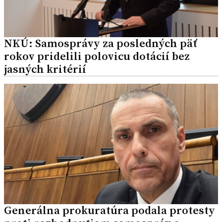
NKÚ: Samosprávy za posledných päť
rokov pridelili polovicu dotácií bez
jasných kritérií
Generálna prokuratúra podala protesty