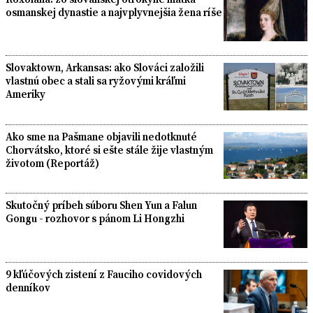
osmanskej dynastie a najvplyvnejšia žena ríše
Slovaktown, Arkansas: ako Slováci založili
vlastnú obec a stali sa ryžovými kráľmi
Ameriky
Ako sme na Pašmane objavili nedotknuté
Chorvátsko, ktoré si ešte stále žije vlastným
životom (Reportáž)
Skutočný príbeh súboru Shen Yun a Falun
Gongu - rozhovor s pánom Li Hongzhi
9 kľúčových zistení z Fauciho covidových
denníkov