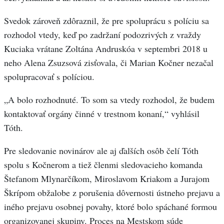
Svedok zároveň zdôraznil, že pre spoluprácu s políciu sa
rozhodol vtedy, keď po zadržaní podozrivých z vraždy
Kuciaka vrátane Zoltána Andruskóa v septembri 2018 u
neho Alena Zsuzsová zisťovala, či Marian Kočner nezačal
spolupracovať s políciou.
„A bolo rozhodnuté. To som sa vtedy rozhodol, že budem
kontaktovať orgány činné v trestnom konaní,“ vyhlásil
Tóth.
Pre sledovanie novinárov ale aj ďalších osôb čelí Tóth
spolu s Kočnerom a tiež členmi sledovacieho komanda
Štefanom Mlynarčíkom, Miroslavom Kriakom a Jurajom
Škrípom obžalobe z porušenia dôvernosti ústneho prejavu a
iného prejavu osobnej povahy, ktoré bolo spáchané formou
organizovanej skupiny. Proces na Mestskom súde