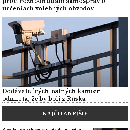
proti rozhodnutiam samospráv o
určeniach volebných obvodov
Dodávateľ rýchlostných kamier
odmieta, že by boli z Ruska
NAJČÍTANEJŠIE
Roxolana: zo slovanskej otrokyne matka