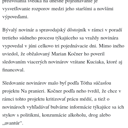
predvolania svedka na dnešné pojednávanie je
vysvetľovanie rozporov medzi jeho staršími a novšími
výpoveďami.
Bývalý novinár a spravodajský dôstojník v rámci v poradí
tretieho súdneho procesu týkajúceho sa vraždy novinára
vypovedal v júni celkovo tri pojednávacie dni. Mimo iného
uviedol, že obžalovaný Marian Kočner ho poveril
sledovaním viacerých novinárov vrátane Kuciaka, ktoré aj
financoval.
Sledovanie novinárov malo byť podľa Tótha súčasťou
projektu Na pranieri. Kočner podľa neho tvrdil, že chce v
rámci tohto projektu kritizovať prácu médií, a tiež o
novinároch vyhľadávať bulvárne informácie týkajúce sa ich
stykov s politikmi, konzumácie alkoholu, drog alebo
„avantúr“.