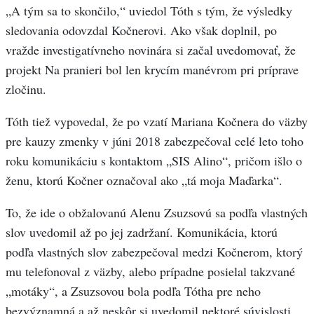
„A tým sa to skončilo,“ uviedol Tóth s tým, že výsledky
sledovania odovzdal Kočnerovi. Ako však doplnil, po
vražde investigatívneho novinára si začal uvedomovať, že
projekt Na pranieri bol len krycím manévrom pri príprave
zločinu.
Tóth tiež vypovedal, že po vzatí Mariana Kočnera do väzby
pre kauzy zmenky v júni 2018 zabezpečoval celé leto toho
roku komunikáciu s kontaktom „SIS Alino“, pričom išlo o
ženu, ktorú Kočner označoval ako „tá moja Maďarka“.
To, že ide o obžalovanú Alenu Zsuzsovú sa podľa vlastných
slov uvedomil až po jej zadržaní. Komunikácia, ktorú
podľa vlastných slov zabezpečoval medzi Kočnerom, ktorý
mu telefonoval z väzby, alebo prípadne posielal takzvané
„motáky“, a Zsuzsovou bola podľa Tótha pre neho
bezvýznamná a až neskôr si uvedomil nektoré súvislosti.