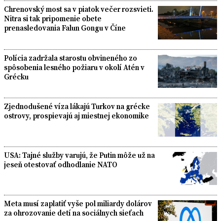
Chrenovský most sa v piatok večer rozsvieti.
Nitra si tak pripomenie obete
prenasledovania Falun Gongu v Číne
Polícia zadržala starostu obvineného zo
spôsobenia lesného požiaru v okolí Atén v
Grécku
Zjednodušené víza lákajú Turkov na grécke
ostrovy, prospievajú aj miestnej ekonomike
USA: Tajné služby varujú, že Putin môže už na
jeseň otestovať odhodlanie NATO
Meta musí zaplatiť vyše pol miliardy dolárov
za ohrozovanie detí na sociálnych sieťach