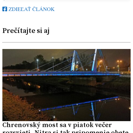
ZDIEĽAŤ ČLÁNOK
Prečítajte si aj
Chrenovský most sa v piatok večer
rozsvieti. Nitra si tak pripomenie obete