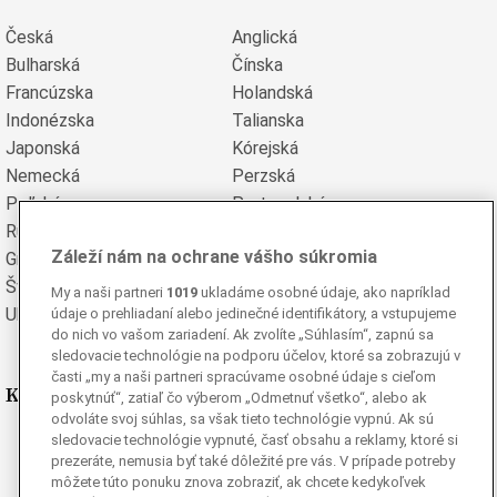
Česká
Anglická
Bulharská
Čínska
Francúzska
Holandská
Indonézska
Talianska
Japonská
Kórejská
Nemecká
Perzská
Poľská
Portugalská
Rumunská
Ruská
Záleží nám na ochrane vášho súkromia
Grécka
Španielska
Švédska
Turecká
My a naši partneri
1019
ukladáme osobné údaje, ako napríklad
Ukrajinská
Vietnamská
údaje o prehliadaní alebo jedinečné identifikátory, a vstupujeme
do nich vo vašom zariadení. Ak zvolíte „Súhlasím“, zapnú sa
sledovacie technológie na podporu účelov, ktoré sa zobrazujú v
časti „my a naši partneri spracúvame osobné údaje s cieľom
Kde nás nájdete
poskytnúť“, zatiaľ čo výberom „Odmetnuť všetko“, alebo ak
odvoláte svoj súhlas, sa však tieto technológie vypnú. Ak sú
sledovacie technológie vypnuté, časť obsahu a reklamy, ktoré si
Facebook
prezeráte, nemusia byť také dôležité pre vás. V prípade potreby
Instagram
môžete túto ponuku znova zobraziť, ak chcete kedykoľvek