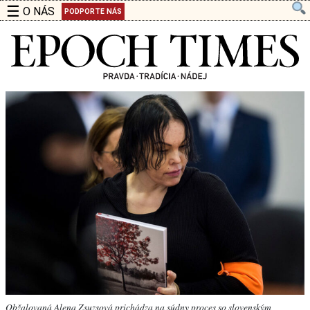
☰
O NÁS
PODPORTE NÁS
Obžalovaná Alena Zsuzsová prichádza na súdny proces so slovenským