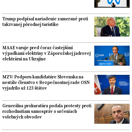
Trump podpísal nariadenie zamerané proti
takzvanej pôrodnej turistike
MAAE varuje pred čoraz častejšími
výpadkami elektriny v Záporožskej jadrovej
elektrárni na Ukrajine
MZV: Podporu kandidatúre Slovenska na
nestále členstvo v Bezpečnostnej rade OSN
vyjadrilo už 123 štátov
Generálna prokuratúra podala protesty proti
rozhodnutiam samospráv o určeniach
volebných obvodov