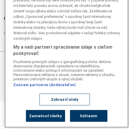
prezeráte, nemusia byť také dôležité pre vás. V prípade potreby
Instagram
môžete túto ponuku znova zobraziť, ak chcete kedykoľvek
G
Ganjing
zmeniť svoje výbery alebo odvolať súhlas tak, že kliknete na
odkaz „Spravovať preferencie“ v spodnej časti internetovej
Youtube
stránky alebo na plávajúcu ikonu v spodnej ľavej časti
Twitter
internetovej stránky. Vaše výbery budú mať účinok na náš
Telegram
Webové sídlo. Viac podrobností nájdete v našej Politike ochrany
osobných údajov.
RSS
My a naši partneri spracúvame údaje s cieľom
poskytovať:
Používanie presných údajov o geografickej polohe. Aktívne
© 2026 Epoch Times Slovensko
skenovanie charakteristík zariadenia na identifikáciu.
Uchovávanie alebo prístup k informáciám na zariadení.
Všetky práva vyhradené. Publikovanie alebo ďalšie šírenie
Personalizovaná reklama a obsah, meranie reklamy a obsahu,
prieskum cieľových skupín a vývoj služieb.
správ a fotografií zo zdrojov TASR je bez
predchádzajúceho písomného súhlasu TASR porušením
Zoznam partnerov (dodávateľov)
autorského zákona.
Zobraziť účely
Zamietnuť všetky
Súhlasím