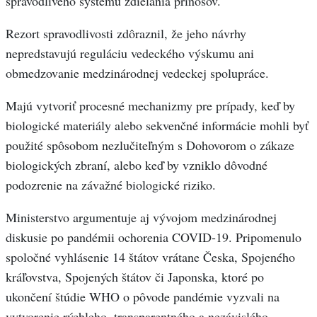
spravodlivého systému zdieľania prínosov.
Rezort spravodlivosti zdôraznil, že jeho návrhy
nepredstavujú reguláciu vedeckého výskumu ani
obmedzovanie medzinárodnej vedeckej spolupráce.
Majú vytvoriť procesné mechanizmy pre prípady, keď by
biologické materiály alebo sekvenčné informácie mohli byť
použité spôsobom nezlučiteľným s Dohovorom o zákaze
biologických zbraní, alebo keď by vzniklo dôvodné
podozrenie na závažné biologické riziko.
Ministerstvo argumentuje aj vývojom medzinárodnej
diskusie po pandémii ochorenia COVID-19. Pripomenulo
spoločné vyhlásenie 14 štátov vrátane Česka, Spojeného
kráľovstva, Spojených štátov či Japonska, ktoré po
ukončení štúdie WHO o pôvode pandémie vyzvali na
vytvorenie rýchleho, transparentného a nezávislého