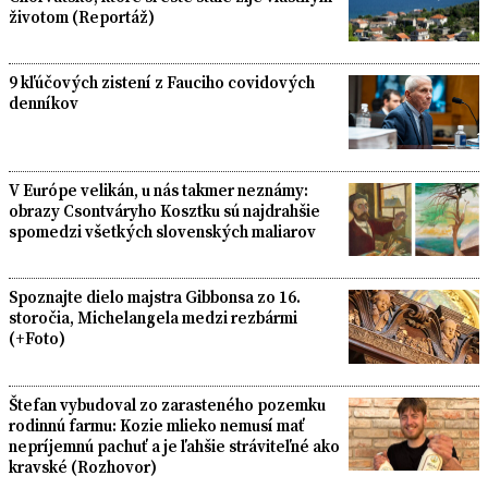
životom (Reportáž)
9 kľúčových zistení z Fauciho covidových
denníkov
V Európe velikán, u nás takmer neznámy:
obrazy Csontváryho Kosztku sú najdrahšie
spomedzi všetkých slovenských maliarov
Spoznajte dielo majstra Gibbonsa zo 16.
storočia, Michelangela medzi rezbármi
(+Foto)
Štefan vybudoval zo zarasteného pozemku
rodinnú farmu: Kozie mlieko nemusí mať
nepríjemnú pachuť a je ľahšie stráviteľné ako
kravské (Rozhovor)