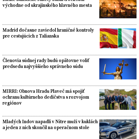
východne od ukrajinského hlavného mesta
Madrid dočasne zaviedol hraničné kontroly
pre cestujúcich z Talianska
Členovia súdnej rady budú opätovne voliť
predsedu najvyššieho správneho súdu
MIRRI: Obnova Hradu Plaveč má spojiť
ochranu kultúrneho dedičstva s rozvojom
regiónov
Mladých Indov napadli v Nitre muži v kuklách
a jeden z nich skončil na operačnom stole