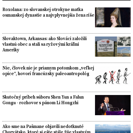
Roxolana: zo slovanskej otrokyne matka
osmanskej dynastie a najvplyvnejšia žena ríše
Slovaktown, Arkansas: ako Slováci založili
vlastnú obec a stali sa ryžovými kráľmi
Ameriky
Nie, človek nie je priamym potomkom „veľkej
opice“, hovorí francúzsky paleoantropológ
Skutočný príbeh súboru Shen Yun a Falun
Gongu - rozhovor s pánom Li Hongzhi
Ako sme na Pašmane objavili nedotknuté
Chorvátsko, ktoré si ešte stále žije vlastným