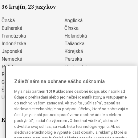
36 krajín, 23 jazykov
Česká
Anglická
Bulharská
Čínska
Francúzska
Holandská
Indonézska
Talianska
Japonská
Kórejská
Nemecká
Perzská
Poľská
Portugalská
Rumunská
Ruská
Záleží nám na ochrane vášho súkromia
Grécka
Španielska
Švédska
Turecká
My a naši partneri
1019
ukladáme osobné údaje, ako napríklad
Ukrajinská
Vietnamská
údaje o prehliadaní alebo jedinečné identifikátory, a vstupujeme
do nich vo vašom zariadení. Ak zvolíte „Súhlasím“, zapnú sa
sledovacie technológie na podporu účelov, ktoré sa zobrazujú v
časti „my a naši partneri spracúvame osobné údaje s cieľom
Kde nás nájdete
poskytnúť“, zatiaľ čo výberom „Odmetnuť všetko“, alebo ak
odvoláte svoj súhlas, sa však tieto technológie vypnú. Ak sú
sledovacie technológie vypnuté, časť obsahu a reklamy, ktoré si
Facebook