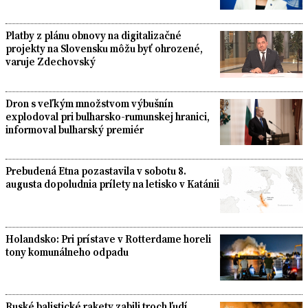
Platby z plánu obnovy na digitalizačné
projekty na Slovensku môžu byť ohrozené,
varuje Zdechovský
Dron s veľkým množstvom výbušnín
explodoval pri bulharsko-rumunskej hranici,
informoval bulharský premiér
Prebudená Etna pozastavila v sobotu 8.
augusta dopoludnia prílety na letisko v Katánii
Holandsko: Pri prístave v Rotterdame horeli
tony komunálneho odpadu
Ruské balistické rakety zabili troch ľudí