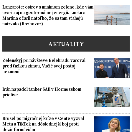
Lanzarote: ostrov s minimom zelene, kde vám
uvaria aj na geotermálnej energii. Lucku a
Martina očaril natoľko, že sa tam sťahujú
natrvalo (Rozhovor)
AKTUALITY
Zelenskyj pri návšteve Belehradu varoval
pred ťažkou zimou, Vučić svoj postoj
nezmenil
Irán napadol tanker SAE v Hormuzskom
prielive
Brusel po migračnej kríze v Ceute vyzval
Metu a TikTok na dôslednejší boj proti
dezinformáciám