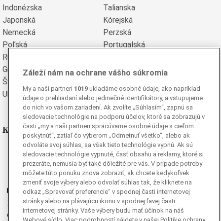
Indonézska
Talianska
Japonská
Kórejská
Nemecká
Perzská
Poľská
Portugalská
Rumunská
Ruská
Grécka
Španielska
Záleží nám na ochrane vášho súkromia
Švédska
Turecká
My a naši partneri
1019
ukladáme osobné údaje, ako napríklad
Ukrajinská
Vietnamská
údaje o prehliadaní alebo jedinečné identifikátory, a vstupujeme
do nich vo vašom zariadení. Ak zvolíte „Súhlasím“, zapnú sa
sledovacie technológie na podporu účelov, ktoré sa zobrazujú v
časti „my a naši partneri spracúvame osobné údaje s cieľom
Kde nás nájdete
poskytnúť“, zatiaľ čo výberom „Odmetnuť všetko“, alebo ak
odvoláte svoj súhlas, sa však tieto technológie vypnú. Ak sú
Facebook
sledovacie technológie vypnuté, časť obsahu a reklamy, ktoré si
Instagram
prezeráte, nemusia byť také dôležité pre vás. V prípade potreby
môžete túto ponuku znova zobraziť, ak chcete kedykoľvek
G
Ganjing
zmeniť svoje výbery alebo odvolať súhlas tak, že kliknete na
Youtube
odkaz „Spravovať preferencie“ v spodnej časti internetovej
stránky alebo na plávajúcu ikonu v spodnej ľavej časti
Twitter
internetovej stránky. Vaše výbery budú mať účinok na náš
Telegram
Webové sídlo. Viac podrobností nájdete v našej Politike ochrany