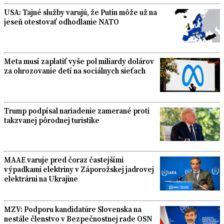
USA: Tajné služby varujú, že Putin môže už na
jeseň otestovať odhodlanie NATO
Meta musí zaplatiť vyše pol miliardy dolárov
za ohrozovanie detí na sociálnych sieťach
Trump podpísal nariadenie zamerané proti
takzvanej pôrodnej turistike
MAAE varuje pred čoraz častejšími
výpadkami elektriny v Záporožskej jadrovej
elektrárni na Ukrajine
MZV: Podporu kandidatúre Slovenska na
nestále členstvo v Bezpečnostnej rade OSN