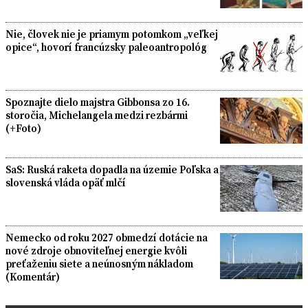
Nie, človek nie je priamym potomkom „veľkej
opice“, hovorí francúzsky paleoantropológ
Spoznajte dielo majstra Gibbonsa zo 16.
storočia, Michelangela medzi rezbármi
(+Foto)
SaS: Ruská raketa dopadla na územie Poľska a
slovenská vláda opäť mlčí
Nemecko od roku 2027 obmedzí dotácie na
nové zdroje obnoviteľnej energie kvôli
preťaženiu siete a neúnosným nákladom
(Komentár)