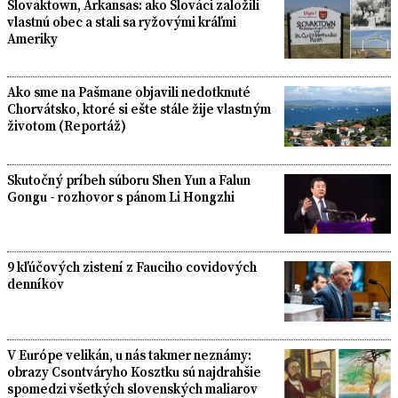
Slovaktown, Arkansas: ako Slováci založili
vlastnú obec a stali sa ryžovými kráľmi
Ameriky
Ako sme na Pašmane objavili nedotknuté
Chorvátsko, ktoré si ešte stále žije vlastným
životom (Reportáž)
Skutočný príbeh súboru Shen Yun a Falun
Gongu - rozhovor s pánom Li Hongzhi
9 kľúčových zistení z Fauciho covidových
denníkov
V Európe velikán, u nás takmer neznámy:
obrazy Csontváryho Kosztku sú najdrahšie
spomedzi všetkých slovenských maliarov