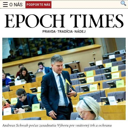
☰
O NÁS
PODPORTE NÁS
Andreas Schwab počas zasadnutia Výboru pre vnútorný trh a ochranu