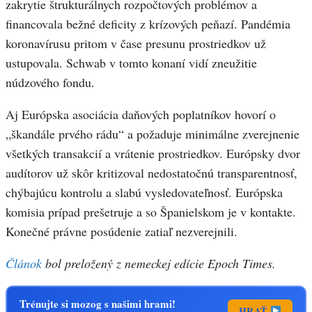
zakrytie štrukturálnych rozpočtových problémov a
financovala bežné deficity z krízových peňazí. Pandémia
koronavírusu pritom v čase presunu prostriedkov už
ustupovala. Schwab v tomto konaní vidí zneužitie
núdzového fondu.
Aj Európska asociácia daňových poplatníkov hovorí o
„škandále prvého rádu“ a požaduje minimálne zverejnenie
všetkých transakcií a vrátenie prostriedkov. Európsky dvor
audítorov už skôr kritizoval nedostatočnú transparentnosť,
chýbajúcu kontrolu a slabú vysledovateľnosť. Európska
komisia prípad prešetruje a so Španielskom je v kontakte.
Konečné právne posúdenie zatiaľ nezverejnili.
Článok
bol preložený z nemeckej edície Epoch Times.
Trénujte si mozog s našimi hrami!
HRAŤ