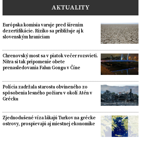
AKTUALITY
Európska komisia varuje pred šírením
dezertifikácie. Riziko sa približuje aj k
slovenským hraniciam
Chrenovský most sa v piatok večer rozsvieti.
Nitra si tak pripomenie obete
prenasledovania Falun Gongu v Číne
Polícia zadržala starostu obvineného zo
spôsobenia lesného požiaru v okolí Atén v
Grécku
Zjednodušené víza lákajú Turkov na grécke
ostrovy, prospievajú aj miestnej ekonomike