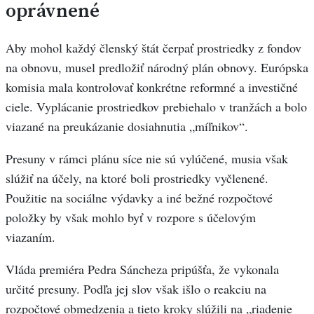
oprávnené
Aby mohol každý členský štát čerpať prostriedky z fondov
na obnovu, musel predložiť národný plán obnovy. Európska
komisia mala kontrolovať konkrétne reformné a investičné
ciele. Vyplácanie prostriedkov prebiehalo v tranžách a bolo
viazané na preukázanie dosiahnutia „míľnikov“.
Presuny v rámci plánu síce nie sú vylúčené, musia však
slúžiť na účely, na ktoré boli prostriedky vyčlenené.
Použitie na sociálne výdavky a iné bežné rozpočtové
položky by však mohlo byť v rozpore s účelovým
viazaním.
Vláda premiéra Pedra Sáncheza pripúšťa, že vykonala
určité presuny. Podľa jej slov však išlo o reakciu na
rozpočtové obmedzenia a tieto kroky slúžili na „riadenie