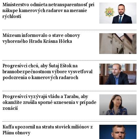
Ministerstvo odmieta netransparentnosť pri
nákupe kamerových radarov na meranie
rýchlosti
Múzeum informovalo o stave obnovy
vyhoreného Hradu Krásna Hôrka
Progresívci chcú, aby Šutaj Eštok na
brannobezpečnostnom výbore vysvetľoval
podozrenia o kamerových radaroch
Progresívci vyzývajú vládu a Tarabu, aby
okamžite zrušila sporné uznesenia v prípade
zonácií
Kuffa upozornil na stratu stoviek miliónov z
Plánu obnovy