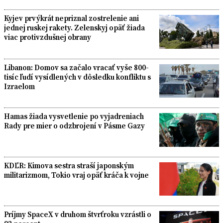
Kyjev prvýkrát nepriznal zostrelenie ani
jednej ruskej rakety. Zelenskyj opäť žiada
viac protivzdušnej obrany
Libanon: Domov sa začalo vracať vyše 800-
tisíc ľudí vysídlených v dôsledku konfliktu s
Izraelom
Hamas žiada vysvetlenie po vyjadreniach
Rady pre mier o odzbrojení v Pásme Gazy
KDĽR: Kimova sestra straší japonským
militarizmom, Tokio vraj opäť kráča k vojne
Príjmy SpaceX v druhom štvrťroku vzrástli o