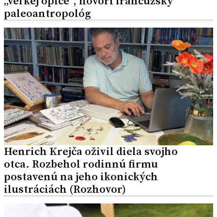
„veľkej opice“, hovorí francúzsky
paleoantropológ
Henrich Krejča oživil diela svojho
otca. Rozbehol rodinnú firmu
postavenú na jeho ikonických
ilustráciách (Rozhovor)