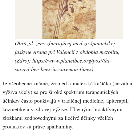
Obrázok ženy zbierajúcej med zo španielskej
jaskyne Arana pri Valencii z obdobia mezolitu,
(Zdroj: https://www.planetbee.org/post/the-
sacred-bee-bees-in-caveman-times)
Je všeobecne známe, že med a materská kašička (larválna
výživa včely) sa pre široké spektrum terapeutických
účinkov často používajú v tradičnej medicíne, apiterapii,
kozmetike a v zdravej výžive. Hlavnými bioaktívnymi
zložkami zodpovednými za liečivé účinky včelích
produktov sú práve apalbumíny.