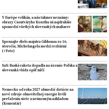
V Európe velikán, u nás takmer neznámy:
obrazy Csontváryho Kosztku sú najdrahšie
spomedzi všetkých slovenských maliarov
Spoznajte dielo majstra Gibbonsa zo 16.
storočia, Michelangela medzi rezbármi
(+Foto)
SaS: Ruská raketa dopadla na územie Poľska a
slovenská vláda opäť mlčí
Nemecko od roku 2027 obmedzí dotácie na
nové zdroje obnoviteľnej energie kvôli
preťaženiu siete a neúnosným nákladom
(Komentár)