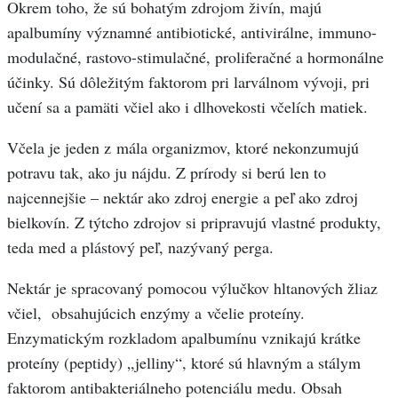
Okrem toho, že sú bohatým zdrojom živín, majú
apalbumíny významné antibiotické, antivirálne, immuno-
modulačné, rastovo-stimulačné, proliferačné a hormonálne
účinky. Sú dôležitým faktorom pri larválnom vývoji, pri
učení sa a pamäti včiel ako i dlhovekosti včelích matiek.
Včela je jeden z mála organizmov, ktoré nekonzumujú
potravu tak, ako ju nájdu. Z prírody si berú len to
najcennejšie – nektár ako zdroj energie a peľ ako zdroj
bielkovín. Z týtcho zdrojov si pripravujú vlastné produkty,
teda med a plástový peľ, nazývaný perga.
Nektár je spracovaný pomocou výlučkov hltanových žliaz
včiel, obsahujúcich enzýmy a včelie proteíny.
Enzymatickým rozkladom apalbumínu vznikajú krátke
proteíny (peptidy) „jelliny“, ktoré sú hlavným a stálym
faktorom antibakteriálneho potenciálu medu. Obsah