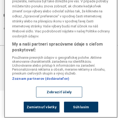
Instagram
prezeráte, nemusia byť také dôležité pre vás. V prípade potreby
môžete túto ponuku znova zobraziť, ak chcete kedykoľvek
G
Ganjing
zmeniť svoje výbery alebo odvolať súhlas tak, že kliknete na
Youtube
odkaz „Spravovať preferencie“ v spodnej časti internetovej
stránky alebo na plávajúcu ikonu v spodnej ľavej časti
Twitter
internetovej stránky. Vaše výbery budú mať účinok na náš
Telegram
Webové sídlo. Viac podrobností nájdete v našej Politike ochrany
RSS
osobných údajov.
My a naši partneri spracúvame údaje s cieľom
poskytovať:
© 2026 Epoch Times Slovensko
Používanie presných údajov o geografickej polohe. Aktívne
skenovanie charakteristík zariadenia na identifikáciu.
Uchovávanie alebo prístup k informáciám na zariadení.
Všetky práva vyhradené. Publikovanie alebo ďalšie šírenie
Personalizovaná reklama a obsah, meranie reklamy a obsahu,
správ a fotografií zo zdrojov TASR je bez
prieskum cieľových skupín a vývoj služieb.
predchádzajúceho písomného súhlasu TASR porušením
Zoznam partnerov (dodávateľov)
autorského zákona.
Zobraziť účely
Zamietnuť všetky
Súhlasím