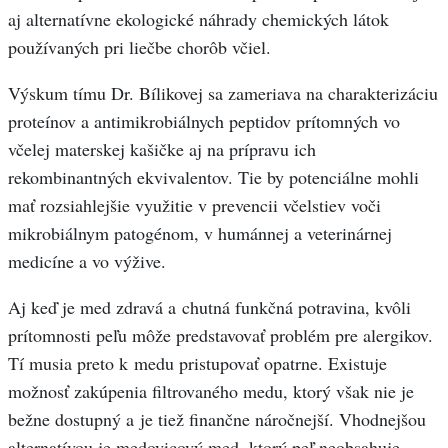
aj alternatívne ekologické náhrady chemických látok
používaných pri liečbe chorôb včiel.
Výskum tímu Dr. Bílikovej sa zameriava na charakterizáciu
proteínov a antimikrobiálnych peptidov prítomných vo
včelej materskej kašičke aj na prípravu ich
rekombinantných ekvivalentov. Tie by potenciálne mohli
mať rozsiahlejšie využitie v prevencii včelstiev voči
mikrobiálnym patogénom, v humánnej a veterinárnej
medicíne a vo výžive.
Aj keď je med zdravá a chutná funkčná potravina, kvôli
prítomnosti peľu môže predstavovať problém pre alergikov.
Tí musia preto k medu pristupovať opatrne. Existuje
možnosť zakúpenia filtrovaného medu, ktorý však nie je
bežne dostupný a je tiež finančne náročnejší. Vhodnejšou
alternatívou je medovicový med, ktorý peľ neobsahuje.