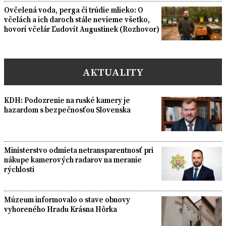
Ovčelená voda, perga či trúdie mlieko: O
včelách a ich daroch stále nevieme všetko,
hovorí včelár Ľudovít Augustinek (Rozhovor)
AKTUALITY
KDH: Podozrenie na ruské kamery je
hazardom s bezpečnosťou Slovenska
Ministerstvo odmieta netransparentnosť pri
nákupe kamerových radarov na meranie
rýchlosti
Múzeum informovalo o stave obnovy
vyhoreného Hradu Krásna Hôrka