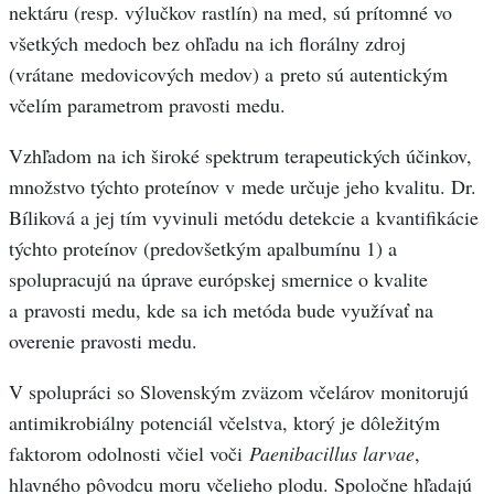
nektáru (resp. výlučkov rastlín) na med, sú prítomné vo
všetkých medoch bez ohľadu na ich florálny zdroj
(vrátane medovicových medov) a preto sú autentickým
včelím parametrom pravosti medu.
Vzhľadom na ich široké spektrum terapeutických účinkov,
množstvo týchto proteínov v mede určuje jeho kvalitu. Dr.
Bíliková a jej tím vyvinuli metódu detekcie a kvantifikácie
týchto proteínov (predovšetkým apalbumínu 1) a
spolupracujú na úprave európskej smernice o kvalite
a pravosti medu, kde sa ich metóda bude využívať na
overenie pravosti medu.
V spolupráci so Slovenským zväzom včelárov monitorujú
antimikrobiálny potenciál včelstva, ktorý je dôležitým
faktorom odolnosti včiel voči
Paenibacillus larvae
,
hlavného pôvodcu moru včelieho plodu. Spoločne hľadajú