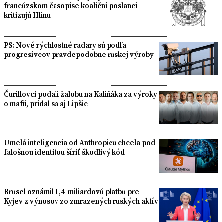
francúzskom časopise koaliční poslanci
kritizujú Hlinu
PS: Nové rýchlostné radary sú podľa
progresívcov pravdepodobne ruskej výroby
Čurillovci podali žalobu na Kaliňáka za výroky
o mafii, pridal sa aj Lipšic
Umelá inteligencia od Anthropicu chcela pod
falošnou identitou šíriť škodlivý kód
Brusel oznámil 1,4-miliardovú platbu pre
Kyjev z výnosov zo zmrazených ruských aktív