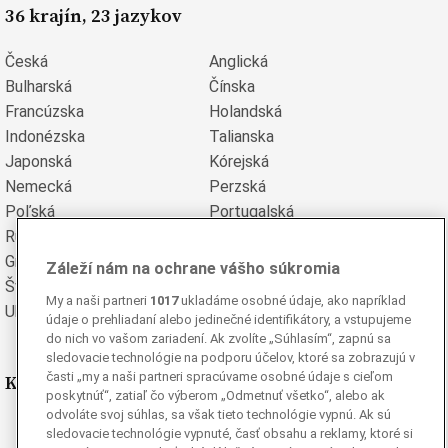
36 krajín, 23 jazykov
Česká
Anglická
Bulharská
Čínska
Francúzska
Holandská
Indonézska
Talianska
Japonská
Kórejská
Nemecká
Perzská
Poľská
Portugalská
Rumunská
Ruská
Grécka
Španielska
Záleží nám na ochrane vášho súkromia
Švédska
Turecká
My a naši partneri
1017
ukladáme osobné údaje, ako napríklad
Ukrajinská
Vietnamská
údaje o prehliadaní alebo jedinečné identifikátory, a vstupujeme
do nich vo vašom zariadení. Ak zvolíte „Súhlasím“, zapnú sa
sledovacie technológie na podporu účelov, ktoré sa zobrazujú v
časti „my a naši partneri spracúvame osobné údaje s cieľom
Kde nás nájdete
poskytnúť“, zatiaľ čo výberom „Odmetnuť všetko“, alebo ak
odvoláte svoj súhlas, sa však tieto technológie vypnú. Ak sú
Facebook
sledovacie technológie vypnuté, časť obsahu a reklamy, ktoré si