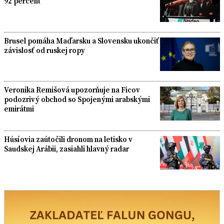
92 percent
Brusel pomáha Maďarsku a Slovensku ukončiť
závislosť od ruskej ropy
Veronika Remišová upozorňuje na Ficov
podozrivý obchod so Spojenými arabskými
emirátmi
Húsíovia zaútočili dronom na letisko v
Saudskej Arábii, zasiahli hlavný radar