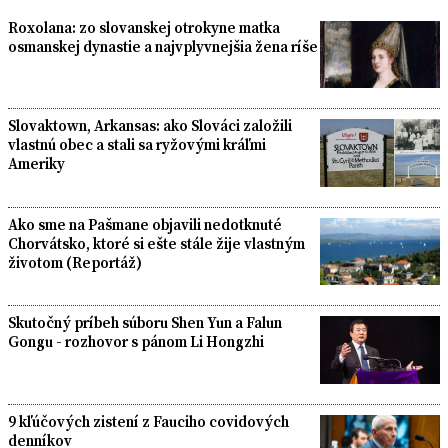
Roxolana: zo slovanskej otrokyne matka
osmanskej dynastie a najvplyvnejšia žena ríše
Slovaktown, Arkansas: ako Slováci založili
vlastnú obec a stali sa ryžovými kráľmi
Ameriky
Ako sme na Pašmane objavili nedotknuté
Chorvátsko, ktoré si ešte stále žije vlastným
životom (Reportáž)
Skutočný príbeh súboru Shen Yun a Falun
Gongu - rozhovor s pánom Li Hongzhi
9 kľúčových zistení z Fauciho covidových
denníkov