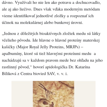
dávno. Využívali ho nie len ako potravu a dochucovadlo,
ale aj ako liečivo. Dnes však vďaka moderným metódam
vieme identifikovať jednotlivé zložky a rozpoznať ich
účinok na molekulárnej alebo bunkovej úrovni.
„Jednou z dôležitých bioaktívnych zložiek medu sú látky
včelieho pôvodu. Ide hlavne o hlavné proteíny materskej
kašičky (Major Royal Jelly Proteins, MRJPs) –
apalbumíny, ktoré sú tiež hlavnými proteínmi medu a
nachádzajú sa v každom pravom mede bez ohľadu na jeho
rastlinný pôvod,“ hovorí apidologička Dr. Katarína
Bíliková z Centra biovied SAV, v. v. i.