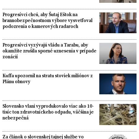
Progresívci chcú, aby Šutaj Eštok na
brannobezpečnostnom výbore vysvetľoval
podozrenia o kamerových radaroch
Progresívci vyzývajú vládu a Tarabu, aby
okamžite zrušila sporné uznesenia v prípade
zonácií
Kuffa upozornil na stratu stoviek miliónov z
Plánu obnovy
Slovensko vlani vyprodukovalo viac ako 10-
tisíc ton zdravotníckeho odpadu, väčšina je
nebezpečná
Za článok o slovenskej tajnej službe vo