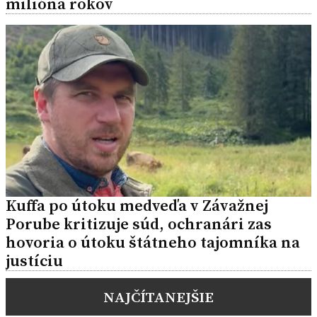
milióna rokov
Kuffa po útoku medveďa v Závažnej
Porube kritizuje súd, ochranári zas
hovoria o útoku štátneho tajomníka na
justíciu
NAJČÍTANEJŠIE