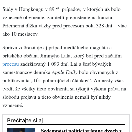
Súdy v Hongkongu v 89 % prípadov, v ktorých už bolo
vznesené obvinenie, zamietli prepustenie na kauciu.
Priemerná dĺžka väzby pred procesom bola 328 dní – viac
ako 10 mesiacov.
Správa zdôrazňuje aj prípad mediálneho magnáta a
britského občana Jimmyho Laia, ktorý bol pred začatím
procesu
zadržiavaný 1 093 dní. Lai a šesť bývalých
zamestnancov denníka
Apple Daily
bolo obvinených z
publikovania „161 poburujúcich článkov“. Amnesty však
tvrdí, že všetky tieto obvinenia sa týkajú výkonu práva na
slobodu prejavu a tieto obvinenia nemali byť nikdy
vznesené.