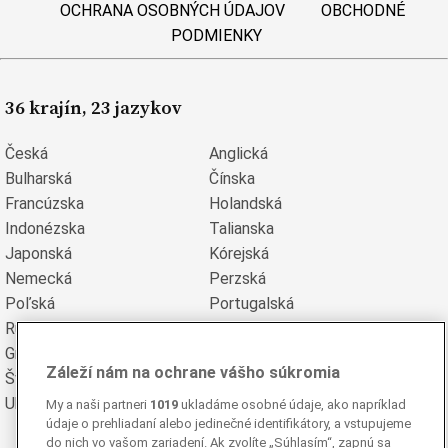
OCHRANA OSOBNÝCH ÚDAJOV
OBCHODNÉ
PODMIENKY
36 krajín, 23 jazykov
Česká
Anglická
Bulharská
Čínska
Francúzska
Holandská
Indonézska
Talianska
Japonská
Kórejská
Nemecká
Perzská
Poľská
Portugalská
Rumunská
Ruská
Grécka
Španielska
Záleží nám na ochrane vášho súkromia
Švédska
Turecká
Ukrajinská
Vietnamská
My a naši partneri
1019
ukladáme osobné údaje, ako napríklad
údaje o prehliadaní alebo jedinečné identifikátory, a vstupujeme
do nich vo vašom zariadení. Ak zvolíte „Súhlasím“, zapnú sa