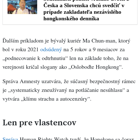
Ďalším príkladom je bývalý kuriér Ma Chun-man, ktorý
bol v roku 2021
odsúdený
na 5 rokov a 9 mesiacov za
„podnecovanie k odtrhnutiu“ len na základe toho, že na
verejnosti kričal slogany ako „Osloboďte Hongkong“.
Správa Amnesty uzatvára, že súčasný bezpečnostný rámec
je „systematicky zneužívaný na potláčanie nesúhlasu“ a
vytvára „klímu strachu a autocenzúry“.
Len pre vlastencov
Správa
Human Rights Watch tvrdí, že Hongkong sa čoraz