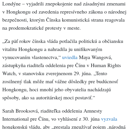
Londýne – vyjadrili znepokojenie nad zásadnými zmenami
v Hongkongu od zavedenia represívneho zákona o národnej
bezpečnosti, ktorým Čínska komunistická strana reagovala
na prodemokratické protesty v meste.
„Za päť rokov čínska vláda potlačila politickú a občiansku
vitalitu Hongkongu a nahradila ju unifikovaným
vynucovaním vlastenectva,“
uviedla
Maya Wangová,
zástupkyňa riaditeľa oddelenia pre Čínu v Human Rights
Watch, v stanovisku zverejnenom 29. júna. „Tento
zosilnený tlak môže mať vážne dôsledky pre budúcnosť
Hongkongu, hoci mnohí jeho obyvatelia nachádzajú
spôsoby, ako sa autoritárskej moci postaviť.“
Sarah Brooksová, riaditeľka oddelenia Amnesty
International pre Čínu, vo vyhlásení z 30. júna
vyzvala
hongkonskú vládu, aby „prestala zneužívať pojem ‚národná