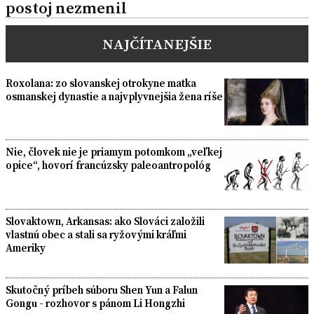
postoj nezmenil
NAJČÍTANEJŠIE
Roxolana: zo slovanskej otrokyne matka
osmanskej dynastie a najvplyvnejšia žena ríše
Nie, človek nie je priamym potomkom „veľkej
opice“, hovorí francúzsky paleoantropológ
Slovaktown, Arkansas: ako Slováci založili
vlastnú obec a stali sa ryžovými kráľmi
Ameriky
Skutočný príbeh súboru Shen Yun a Falun
Gongu - rozhovor s pánom Li Hongzhi