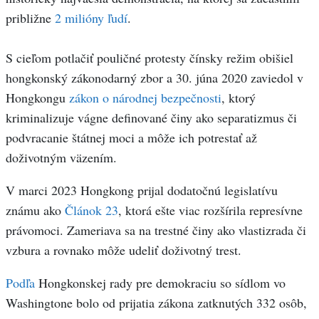
približne
2 milióny ľudí
.
S cieľom potlačiť pouličné protesty čínsky režim obišiel
hongkonský zákonodarný zbor a 30. júna 2020 zaviedol v
Hongkongu
zákon o národnej bezpečnosti
, ktorý
kriminalizuje vágne definované činy ako separatizmus či
podvracanie štátnej moci a môže ich potrestať až
doživotným väzením.
V marci 2023 Hongkong prijal dodatočnú legislatívu
známu ako
Článok 23
, ktorá ešte viac rozšírila represívne
právomoci. Zameriava sa na trestné činy ako vlastizrada či
vzbura a rovnako môže udeliť doživotný trest.
Podľa
Hongkonskej rady pre demokraciu so sídlom vo
Washingtone bolo od prijatia zákona zatknutých 332 osôb,