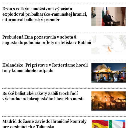
Dron s veľkým množstvom výbušnín
explodoval pri bulharsko-rumunskej hranici,
informoval bulharský premiér
Prebudená Etna pozastavila v sobotu 8.
augusta dopoludnia prílety na letisko v Katánii
Holandsko: Pri prístave v Rotterdame horeli
tony komunálneho odpadu
Ruské balistické rakety zabili troch ľudí
východne od ukrajinského hlavného mesta
Madrid dočasne zaviedol hraničné kontroly
pre cestujúcich z Talianska