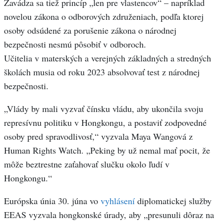
Zavádza sa tiež princíp „len pre vlastencov“ – napríklad
novelou zákona o odborových združeniach, podľa ktorej
osoby odsúdené za porušenie zákona o národnej
bezpečnosti nesmú pôsobiť v odboroch.
Učitelia v materských a verejných základných a stredných
školách musia od roku 2023 absolvovať test z národnej
bezpečnosti.
„Vlády by mali vyzvať čínsku vládu, aby ukončila svoju
represívnu politiku v Hongkongu, a postaviť zodpovedné
osoby pred spravodlivosť,“ vyzvala Maya Wangová z
Human Rights Watch. „Peking by už nemal mať pocit, že
môže beztrestne zaťahovať slučku okolo ľudí v
Hongkongu.“
Európska únia 30. júna vo
vyhlásení
diplomatickej služby
EEAS vyzvala hongkonské úrady, aby „presunuli dôraz na