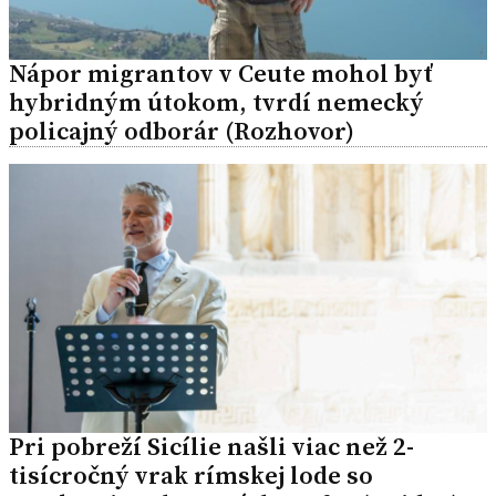
Nápor migrantov v Ceute mohol byť
hybridným útokom, tvrdí nemecký
policajný odborár (Rozhovor)
Pri pobreží Sicílie našli viac než 2-
tisícročný vrak rímskej lode so