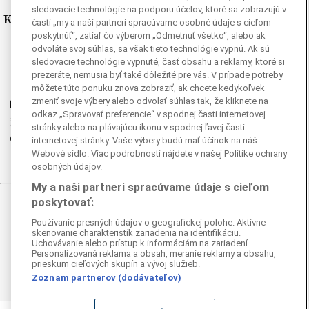
sledovacie technológie na podporu účelov, ktoré sa zobrazujú v
Kde nás nájdete
časti „my a naši partneri spracúvame osobné údaje s cieľom
poskytnúť“, zatiaľ čo výberom „Odmetnuť všetko“, alebo ak
odvoláte svoj súhlas, sa však tieto technológie vypnú. Ak sú
Facebook
sledovacie technológie vypnuté, časť obsahu a reklamy, ktoré si
Instagram
prezeráte, nemusia byť také dôležité pre vás. V prípade potreby
G
Ganjing
môžete túto ponuku znova zobraziť, ak chcete kedykoľvek
zmeniť svoje výbery alebo odvolať súhlas tak, že kliknete na
Youtube
odkaz „Spravovať preferencie“ v spodnej časti internetovej
Twitter
stránky alebo na plávajúcu ikonu v spodnej ľavej časti
Telegram
internetovej stránky. Vaše výbery budú mať účinok na náš
Webové sídlo. Viac podrobností nájdete v našej Politike ochrany
RSS
osobných údajov.
My a naši partneri spracúvame údaje s cieľom
poskytovať:
© 2026 Epoch Times Slovensko
Používanie presných údajov o geografickej polohe. Aktívne
skenovanie charakteristík zariadenia na identifikáciu.
Všetky práva vyhradené. Publikovanie alebo ďalšie šírenie
Uchovávanie alebo prístup k informáciám na zariadení.
správ a fotografií zo zdrojov TASR je bez
Personalizovaná reklama a obsah, meranie reklamy a obsahu,
predchádzajúceho písomného súhlasu TASR porušením
prieskum cieľových skupín a vývoj služieb.
autorského zákona.
Zoznam partnerov (dodávateľov)