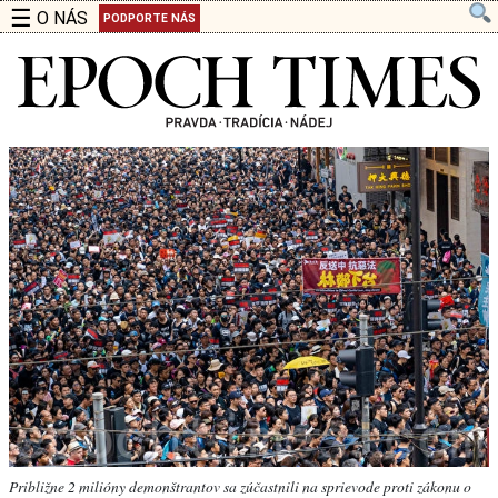
☰
O NÁS
PODPORTE NÁS
Približne 2 milióny demonštrantov sa zúčastnili na sprievode proti zákonu o