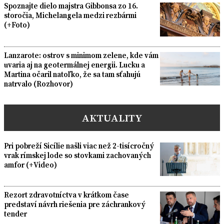
Spoznajte dielo majstra Gibbonsa zo 16.
storočia, Michelangela medzi rezbármi
(+Foto)
Lanzarote: ostrov s minimom zelene, kde vám
uvaria aj na geotermálnej energii. Lucku a
Martina očaril natoľko, že sa tam sťahujú
natrvalo (Rozhovor)
AKTUALITY
Pri pobreží Sicílie našli viac než 2-tisícročný
vrak rímskej lode so stovkami zachovaných
amfor (+Video)
Rezort zdravotníctva v krátkom čase
predstaví návrh riešenia pre záchrankový
tender