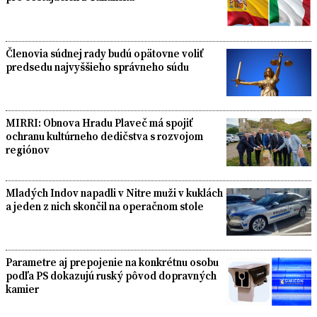
Členovia súdnej rady budú opätovne voliť
predsedu najvyššieho správneho súdu
MIRRI: Obnova Hradu Plaveč má spojiť
ochranu kultúrneho dedičstva s rozvojom
regiónov
Mladých Indov napadli v Nitre muži v kuklách
a jeden z nich skončil na operačnom stole
Parametre aj prepojenie na konkrétnu osobu
podľa PS dokazujú ruský pôvod dopravných
kamier