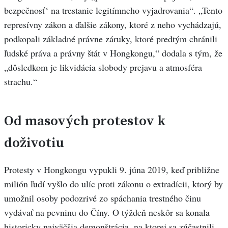
bezpečnosť‘ na trestanie legitímneho vyjadrovania“. „Tento
represívny zákon a ďalšie zákony, ktoré z neho vychádzajú,
podkopali základné právne záruky, ktoré predtým chránili
ľudské práva a právny štát v Hongkongu,“ dodala s tým, že
„dôsledkom je likvidácia slobody prejavu a atmosféra
strachu.“
Od masových protestov k
doživotiu
Protesty v Hongkongu vypukli 9. júna 2019, keď približne
milión ľudí vyšlo do ulíc proti zákonu o extradícii, ktorý by
umožnil osoby podozrivé zo spáchania trestného činu
vydávať na pevninu do Číny. O týždeň neskôr sa konala
historicky najväčšia demonštrácia, na ktorej sa zúčastnili