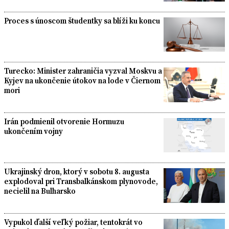
Proces s únoscom študentky sa blíži ku koncu
Turecko: Minister zahraničia vyzval Moskvu a
Kyjev na ukončenie útokov na lode v Čiernom
mori
Irán podmienil otvorenie Hormuzu
ukončením vojny
Ukrajinský dron, ktorý v sobotu 8. augusta
explodoval pri Transbalkánskom plynovode,
necielil na Bulharsko
Vypukol ďalší veľký požiar, tentokrát vo