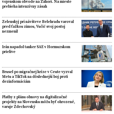
vojenskom obvode na Záhorí. Na mieste
prebieha intenzívny zásah
Zelenskyj pri návšteve Belehradu varoval
pred ťažkou zimou, Vučić svoj postoj
nezmenil
Irán napadol tanker SAE v Hormuzskom
prielive
Brusel po migračnej kríze v Ceute vyzval
Metu a TikTok na dôslednejší boj proti
dezinformáciám
Platby z plánu obnovy na digitalizačné
projekty na Slovensku môžu byť ohrozené,
varuje Zdechovský