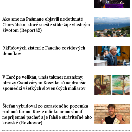
Ako sme na Pašmane objavili nedotknuté
Chorvátsko, ktoré si ešte stále žije vlastným
životom (Reportáž)
9 kľúčových zistení z Fauciho covidových
denníkov
V Európe velikán, u nás takmer neznámy:
obrazy Csontváryho Kosztku sú najdrahšie
spomedzi všetkých slovenských maliarov
Štefan vybudoval zo zarasteného pozemku
rodinnú farmu: Kozie mlieko nemusí mať
nepríjemnú pachuť a je ľahšie stráviteľné ako
kravské (Rozhovor)