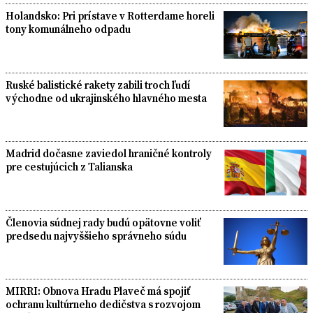
Holandsko: Pri prístave v Rotterdame horeli
tony komunálneho odpadu
Ruské balistické rakety zabili troch ľudí
východne od ukrajinského hlavného mesta
Madrid dočasne zaviedol hraničné kontroly
pre cestujúcich z Talianska
Členovia súdnej rady budú opätovne voliť
predsedu najvyššieho správneho súdu
MIRRI: Obnova Hradu Plaveč má spojiť
ochranu kultúrneho dedičstva s rozvojom