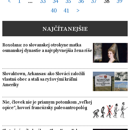
Posts
<
1
…
33
34
35
36
37
38
39
40
41
>
pagination
NAJČÍTANEJŠIE
Roxolana: zo slovanskej otrokyne matka
osmanskej dynastie a najvplyvnejšia žena ríše
Slovaktown, Arkansas: ako Slováci založili
vlastnú obec a stali sa ryžovými kráľmi
Ameriky
Nie, človek nie je priamym potomkom „veľkej
opice“, hovorí francúzsky paleoantropológ