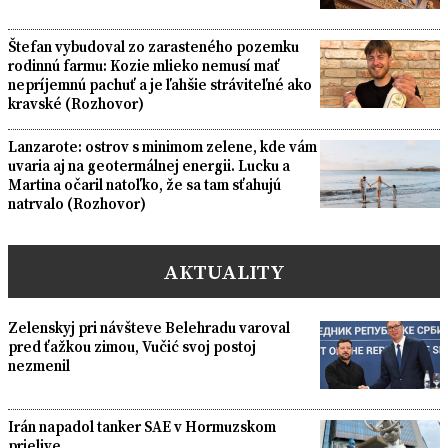
Štefan vybudoval zo zarasteného pozemku
rodinnú farmu: Kozie mlieko nemusí mať
nepríjemnú pachuť a je ľahšie stráviteľné ako
kravské (Rozhovor)
Lanzarote: ostrov s minimom zelene, kde vám
uvaria aj na geotermálnej energii. Lucku a
Martina očaril natoľko, že sa tam sťahujú
natrvalo (Rozhovor)
AKTUALITY
Zelenskyj pri návšteve Belehradu varoval
pred ťažkou zimou, Vučić svoj postoj
nezmenil
Irán napadol tanker SAE v Hormuzskom
prielive