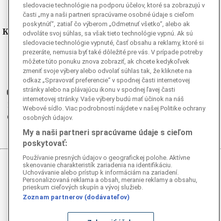
sledovacie technológie na podporu účelov, ktoré sa zobrazujú v
časti „my a naši partneri spracúvame osobné údaje s cieľom
poskytnúť“, zatiaľ čo výberom „Odmetnuť všetko“, alebo ak
Kde nás nájdete
odvoláte svoj súhlas, sa však tieto technológie vypnú. Ak sú
sledovacie technológie vypnuté, časť obsahu a reklamy, ktoré si
prezeráte, nemusia byť také dôležité pre vás. V prípade potreby
Facebook
môžete túto ponuku znova zobraziť, ak chcete kedykoľvek
Instagram
zmeniť svoje výbery alebo odvolať súhlas tak, že kliknete na
G
Ganjing
odkaz „Spravovať preferencie“ v spodnej časti internetovej
stránky alebo na plávajúcu ikonu v spodnej ľavej časti
Youtube
internetovej stránky. Vaše výbery budú mať účinok na náš
Twitter
Webové sídlo. Viac podrobností nájdete v našej Politike ochrany
Telegram
osobných údajov.
RSS
My a naši partneri spracúvame údaje s cieľom
poskytovať:
Používanie presných údajov o geografickej polohe. Aktívne
skenovanie charakteristík zariadenia na identifikáciu.
© 2026 Epoch Times Slovensko
Uchovávanie alebo prístup k informáciám na zariadení.
Personalizovaná reklama a obsah, meranie reklamy a obsahu,
prieskum cieľových skupín a vývoj služieb.
Všetky práva vyhradené. Publikovanie alebo ďalšie šírenie
správ a fotografií zo zdrojov TASR je bez
Zoznam partnerov (dodávateľov)
predchádzajúceho písomného súhlasu TASR porušením
autorského zákona.