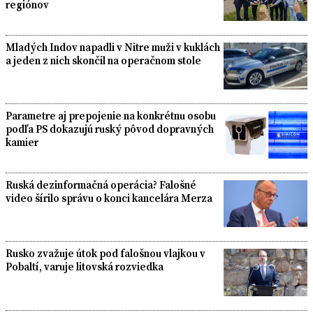
regiónov
Mladých Indov napadli v Nitre muži v kuklách
a jeden z nich skončil na operačnom stole
Parametre aj prepojenie na konkrétnu osobu
podľa PS dokazujú ruský pôvod dopravných
kamier
Ruská dezinformačná operácia? Falošné
video šírilo správu o konci kancelára Merza
Rusko zvažuje útok pod falošnou vlajkou v
Pobaltí, varuje litovská rozviedka