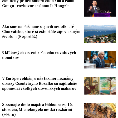
Skutočný príbeh súboru Shen Yun a Falun
Gongu - rozhovor s pánom Li Hongzhi
Ako sme na Pašmane objavili nedotknuté
Chorvátsko, ktoré si ešte stále žije vlastným
životom (Reportáž)
9 kľúčových zistení z Fauciho covidových
denníkov
V Európe velikán, u nás takmer neznámy:
obrazy Csontváryho Kosztku sú najdrahšie
spomedzi všetkých slovenských maliarov
Spoznajte dielo majstra Gibbonsa zo 16.
storočia, Michelangela medzi rezbármi
(+Foto)