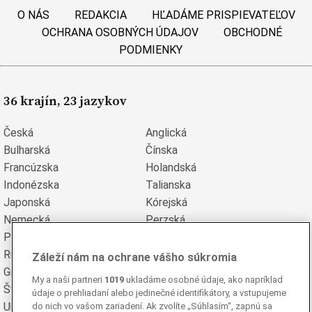
O NÁS
REDAKCIA
HĽADÁME PRISPIEVATEĽOV
OCHRANA OSOBNÝCH ÚDAJOV
OBCHODNÉ
PODMIENKY
36 krajín, 23 jazykov
Česká
Anglická
Bulharská
Čínska
Francúzska
Holandská
Indonézska
Talianska
Japonská
Kórejská
Nemecká
Perzská
Poľská
Portugalská
Rumunská
Ruská
Záleží nám na ochrane vášho súkromia
Grécka
Španielska
My a naši partneri
1019
ukladáme osobné údaje, ako napríklad
Švédska
Turecká
údaje o prehliadaní alebo jedinečné identifikátory, a vstupujeme
Ukrajinská
Vietnamská
do nich vo vašom zariadení. Ak zvolíte „Súhlasím“, zapnú sa