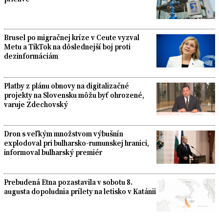
Brusel po migračnej kríze v Ceute vyzval
Metu a TikTok na dôslednejší boj proti
dezinformáciám
Platby z plánu obnovy na digitalizačné
projekty na Slovensku môžu byť ohrozené,
varuje Zdechovský
Dron s veľkým množstvom výbušnín
explodoval pri bulharsko-rumunskej hranici,
informoval bulharský premiér
Prebudená Etna pozastavila v sobotu 8.
augusta dopoludnia prílety na letisko v Katánii