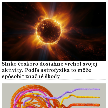
Slnko čoskoro dosiahne vrchol svojej
aktivity. Podľa astrofyzika to môže
spôsobiť značné škody