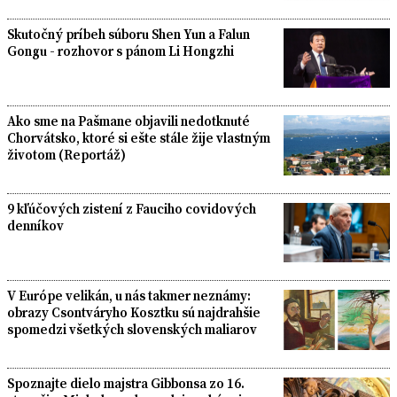
Skutočný príbeh súboru Shen Yun a Falun
Gongu - rozhovor s pánom Li Hongzhi
Ako sme na Pašmane objavili nedotknuté
Chorvátsko, ktoré si ešte stále žije vlastným
životom (Reportáž)
9 kľúčových zistení z Fauciho covidových
denníkov
V Európe velikán, u nás takmer neznámy:
obrazy Csontváryho Kosztku sú najdrahšie
spomedzi všetkých slovenských maliarov
Spoznajte dielo majstra Gibbonsa zo 16.