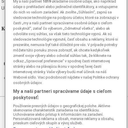
Švédska
Turecká
My a naši partneri
1019
ukladáme osobné údaje, ako napríklad
údaje o prehliadaní alebo jedinečné identifikátory, a vstupujeme
Ukrajinská
Vietnamská
do nich vo vašom zariadení. Ak zvolíte „Súhlasím“, zapnú sa
sledovacie technológie na podporu účelov, ktoré sa zobrazujú v
časti „my a naši partneri spracúvame osobné údaje s cieľom
Kde nás nájdete
poskytnúť“, zatiaľ čo výberom „Odmetnuť všetko“, alebo ak
odvoláte svoj súhlas, sa však tieto technológie vypnú. Ak sú
sledovacie technológie vypnuté, časť obsahu a reklamy, ktoré si
Facebook
prezeráte, nemusia byť také dôležité pre vás. V prípade potreby
Instagram
môžete túto ponuku znova zobraziť, ak chcete kedykoľvek
G
zmeniť svoje výbery alebo odvolať súhlas tak, že kliknete na
Ganjing
odkaz „Spravovať preferencie“ v spodnej časti internetovej
Youtube
stránky alebo na plávajúcu ikonu v spodnej ľavej časti
Twitter
internetovej stránky. Vaše výbery budú mať účinok na náš
Webové sídlo. Viac podrobností nájdete v našej Politike ochrany
Telegram
osobných údajov.
RSS
My a naši partneri spracúvame údaje s cieľom
poskytovať:
Používanie presných údajov o geografickej polohe. Aktívne
© 2026 Epoch Times Slovensko
skenovanie charakteristík zariadenia na identifikáciu.
Uchovávanie alebo prístup k informáciám na zariadení.
Personalizovaná reklama a obsah, meranie reklamy a obsahu,
Všetky práva vyhradené. Publikovanie alebo ďalšie šírenie
prieskum cieľových skupín a vývoj služieb.
správ a fotografií zo zdrojov TASR je bez