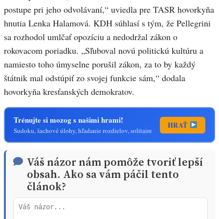
postupe pri jeho odvolávaní,“ uviedla pre TASR hovorkyňa
hnutia Lenka Halamová. KDH súhlasí s tým, že Pellegrini
sa rozhodol umlčať opozíciu a nedodržal zákon o
rokovacom poriadku. „Sľuboval novú politickú kultúru a
namiesto toho úmyselne porušil zákon, za to by každý
štátnik mal odstúpiť zo svojej funkcie sám,“ dodala
hovorkyňa kresťanských demokratov.
Trénujte si mozog s našimi hrami!
HRAŤ
Sudoku, šachové úlohy, hľadanie rozdielov, solitaire
Váš názor nám pomôže tvoriť lepší
obsah. Ako sa vám páčil tento
článok?