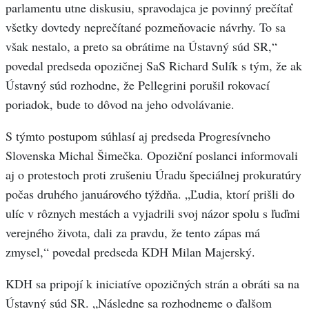
parlamentu utne diskusiu, spravodajca je povinný prečítať
všetky dovtedy neprečítané pozmeňovacie návrhy. To sa
však nestalo, a preto sa obrátime na Ústavný súd SR,“
povedal predseda opozičnej SaS Richard Sulík s tým, že ak
Ústavný súd rozhodne, že Pellegrini porušil rokovací
poriadok, bude to dôvod na jeho odvolávanie.
S týmto postupom súhlasí aj predseda Progresívneho
Slovenska Michal Šimečka. Opoziční poslanci informovali
aj o protestoch proti zrušeniu Úradu špeciálnej prokuratúry
počas druhého januárového týždňa. „Ľudia, ktorí prišli do
ulíc v rôznych mestách a vyjadrili svoj názor spolu s ľuďmi
verejného života, dali za pravdu, že tento zápas má
zmysel,“ povedal predseda KDH Milan Majerský.
KDH sa pripojí k iniciatíve opozičných strán a obráti sa na
Ústavný súd SR. „Následne sa rozhodneme o ďalšom