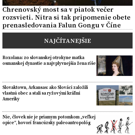
Chrenovský most sa v piatok večer
rozsvieti. Nitra si tak pripomenie obete
prenasledovania Falun Gongu v Číne
NAJČÍTANEJŠIE
Roxolana: zo slovanskej otrokyne matka
osmanskej dynastie a najvplyvnejšia žena ríše
Slovaktown, Arkansas: ako Slováci založili
vlastnú obec a stali sa ryžovými kráľmi
Ameriky
Nie, človek nie je priamym potomkom „veľkej
opice“, hovorí francúzsky paleoantropológ