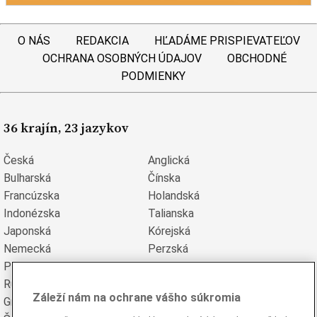
O NÁS
REDAKCIA
HĽADÁME PRISPIEVATEĽOV
OCHRANA OSOBNÝCH ÚDAJOV
OBCHODNÉ
PODMIENKY
36 krajín, 23 jazykov
Česká
Anglická
Bulharská
Čínska
Francúzska
Holandská
Indonézska
Talianska
Japonská
Kórejská
Nemecká
Perzská
Poľská
Portugalská
Rumunská
Ruská
Záleží nám na ochrane vášho súkromia
Grécka
Španielska