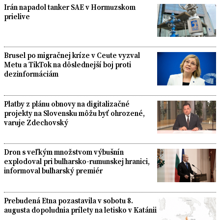
Irán napadol tanker SAE v Hormuzskom
prielive
Brusel po migračnej kríze v Ceute vyzval
Metu a TikTok na dôslednejší boj proti
dezinformáciám
Platby z plánu obnovy na digitalizačné
projekty na Slovensku môžu byť ohrozené,
varuje Zdechovský
Dron s veľkým množstvom výbušnín
explodoval pri bulharsko-rumunskej hranici,
informoval bulharský premiér
Prebudená Etna pozastavila v sobotu 8.
augusta dopoludnia prílety na letisko v Katánii