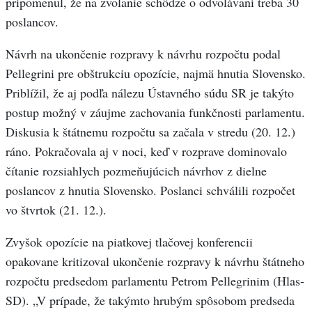
pripomenul, že na zvolanie schôdze o odvolávaní treba 30
poslancov.
Návrh na ukončenie rozpravy k návrhu rozpočtu podal
Pellegrini pre obštrukciu opozície, najmä hnutia Slovensko.
Priblížil, že aj podľa nálezu Ústavného súdu SR je takýto
postup možný v záujme zachovania funkčnosti parlamentu.
Diskusia k štátnemu rozpočtu sa začala v stredu (20. 12.)
ráno. Pokračovala aj v noci, keď v rozprave dominovalo
čítanie rozsiahlych pozmeňujúcich návrhov z dielne
poslancov z hnutia Slovensko. Poslanci schválili rozpočet
vo štvrtok (21. 12.).
Zvyšok opozície na piatkovej tlačovej konferencii
opakovane kritizoval ukončenie rozpravy k návrhu štátneho
rozpočtu predsedom parlamentu Petrom Pellegrinim (Hlas-
SD). „V prípade, že takýmto hrubým spôsobom predseda