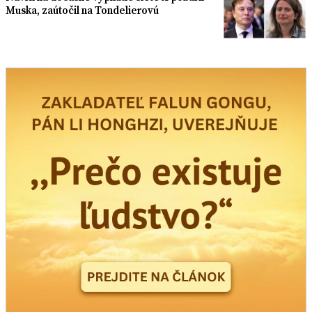
Muska, zaútočil na Tondelierovú