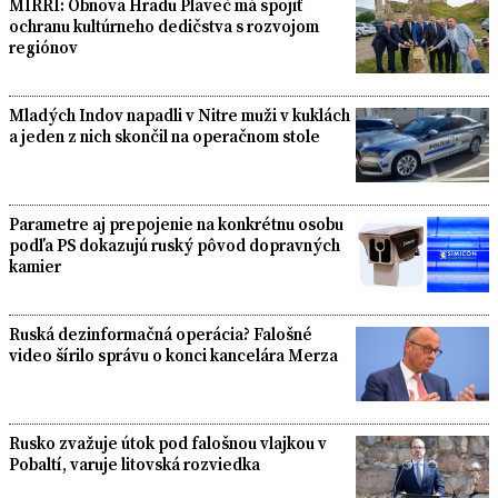
MIRRI: Obnova Hradu Plaveč má spojiť
ochranu kultúrneho dedičstva s rozvojom
regiónov
Mladých Indov napadli v Nitre muži v kuklách
a jeden z nich skončil na operačnom stole
Parametre aj prepojenie na konkrétnu osobu
podľa PS dokazujú ruský pôvod dopravných
kamier
Ruská dezinformačná operácia? Falošné
video šírilo správu o konci kancelára Merza
Rusko zvažuje útok pod falošnou vlajkou v
Pobaltí, varuje litovská rozviedka