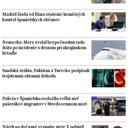
Madrid žiada od Ríma zrušenie hraničných
kontrol španielskych občanov
Nemecko: Merz zvolal bezpečnostnú radu
štátu po incidente s dronom pri ukrajinskom
lietadle
Saudská Arábia, Pakistan a Turecko podpísali
trojstrannú obrannú dohodu
Polícia v Španielsku rozložila veľkú sieť
pašerákov migrantov v Stredozemnom mori
Návrh na dočasné vypnutie siete X pobúril