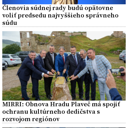
Členovia súdnej rady budú opätovne
voliť predsedu najvyššieho správneho
súdu
MIRRI: Obnova Hradu Plaveč má spojiť
ochranu kultúrneho dedičstva s
rozvojom regiónov