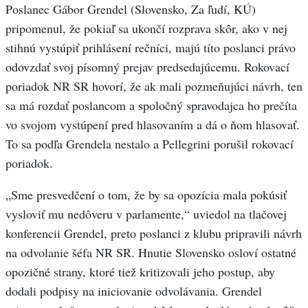
Poslanec Gábor Grendel (Slovensko, Za ľudí, KÚ)
pripomenul, že pokiaľ sa ukončí rozprava skôr, ako v nej
stihnú vystúpiť prihlásení rečníci, majú títo poslanci právo
odovzdať svoj písomný prejav predsedajúcemu. Rokovací
poriadok NR SR hovorí, že ak mali pozmeňujúci návrh, ten
sa má rozdať poslancom a spoločný spravodajca ho prečíta
vo svojom vystúpení pred hlasovaním a dá o ňom hlasovať.
To sa podľa Grendela nestalo a Pellegrini porušil rokovací
poriadok.
„Sme presvedčení o tom, že by sa opozícia mala pokúsiť
vysloviť mu nedôveru v parlamente,“ uviedol na tlačovej
konferencii Grendel, preto poslanci z klubu pripravili návrh
na odvolanie šéfa NR SR. Hnutie Slovensko osloví ostatné
opozičné strany, ktoré tiež kritizovali jeho postup, aby
dodali podpisy na iniciovanie odvolávania. Grendel