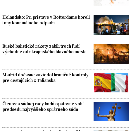
Holandsko: Pri prístave v Rotterdame horeli
tony komunálneho odpadu
Ruské balistické rakety zabili troch ľudí
východne od ukrajinského hlavného mesta
Madrid dočasne zaviedol hraničné kontroly
pre cestujúcich z Talianska
Členovia súdnej rady budú opätovne voliť
predsedu najvyššieho správneho súdu