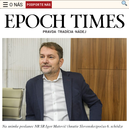
☰
O NÁS
PODPORTE NÁS
Na snímke poslanec NR SR Igor Matovič (hnutie Slovensko)počas 6. schôdze