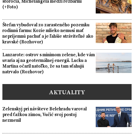
storočia, Michelangela medzi rezbármi
(+Foto)
Štefan vybudoval zo zarasteného pozemku
rodinnú farmu: Kozie mlieko nemusí mať
nepríjemnú pachuť a je ľahšie stráviteľné ako
kravské (Rozhovor)
Lanzarote: ostrov s minimom zelene, kde vám
uvaria aj na geotermálnej energii. Lucku a
Martina očaril natoľko, že sa tam sťahujú
natrvalo (Rozhovor)
AKTUALITY
Zelenskyj pri návšteve Belehradu varoval
pred ťažkou zimou, Vučić svoj postoj
nezmenil