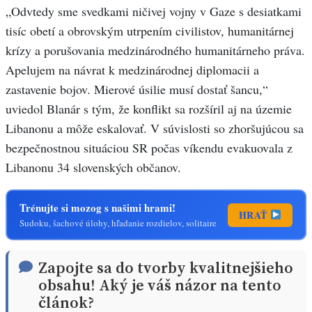
„Odvtedy sme svedkami ničivej vojny v Gaze s desiatkami
tisíc obetí a obrovským utrpením civilistov, humanitárnej
krízy a porušovania medzinárodného humanitárneho práva.
Apelujem na návrat k medzinárodnej diplomacii a
zastavenie bojov. Mierové úsilie musí dostať šancu,“
uviedol Blanár s tým, že konflikt sa rozšíril aj na územie
Libanonu a môže eskalovať. V súvislosti so zhoršujúcou sa
bezpečnostnou situáciou SR počas víkendu evakuovala z
Libanonu 34 slovenských občanov.
Trénujte si mozog s našimi hrami!
HRAŤ
Sudoku, šachové úlohy, hľadanie rozdielov, solitaire
Zapojte sa do tvorby kvalitnejšieho
obsahu! Aký je váš názor na tento
článok?