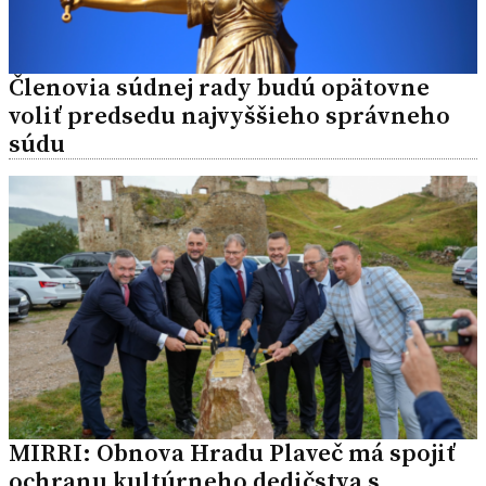
Členovia súdnej rady budú opätovne
voliť predsedu najvyššieho správneho
súdu
MIRRI: Obnova Hradu Plaveč má spojiť
ochranu kultúrneho dedičstva s