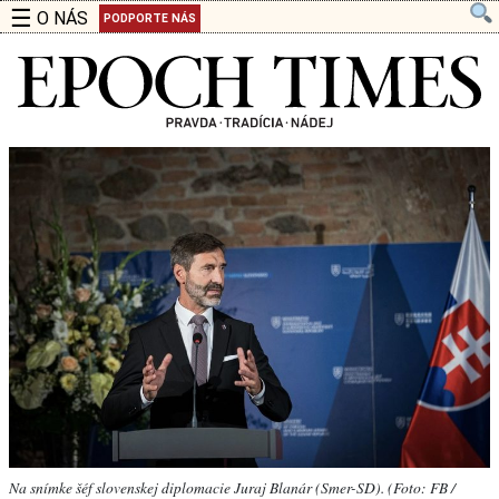
☰
O NÁS
PODPORTE NÁS
Na snímke šéf slovenskej diplomacie Juraj Blanár (Smer-SD). (Foto: FB /