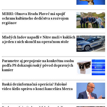
MIRRI: Obnova Hradu Plaveč má spojiť
ochranu kultúrneho dedičstva s rozvojom
regiónov
Mladých Indov napadli v Nitre muži v kuklách
a jeden z nich skončil na operačnom stole
Parametre aj prepojenie na konkrétnu osobu
podľa PS dokazujú ruský pôvod dopravných
kamier
Ruská dezinformačná operácia? Falošné
video šírilo správu o konci kancelára Merza