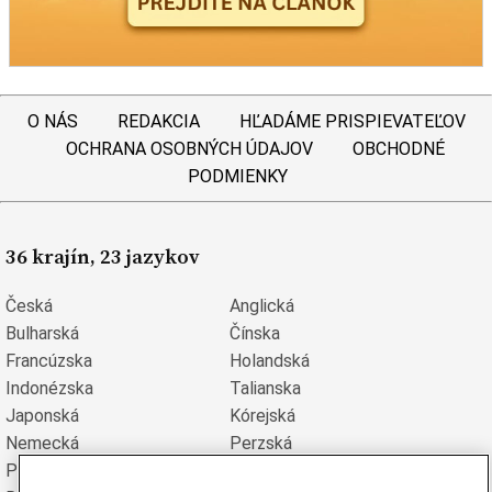
O NÁS
REDAKCIA
HĽADÁME PRISPIEVATEĽOV
OCHRANA OSOBNÝCH ÚDAJOV
OBCHODNÉ
PODMIENKY
36 krajín, 23 jazykov
Česká
Anglická
Bulharská
Čínska
Francúzska
Holandská
Indonézska
Talianska
Japonská
Kórejská
Nemecká
Perzská
Poľská
Portugalská