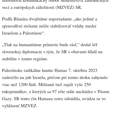
informoval komunikačný odbor Ministerstva zahraničných
vecí a európskych záležitostí (MZVEZ) SR.
Podľa Blanára dvojštátne usporiadanie „ako jediné a
spravodlivé riešenie môže stabilizovať vzťahy medzi
Izraelom a Palestínou“.
„Tlak na humanitárne prímerie bude rásť,“ dodal šéf
slovenskej diplomacie s tým, že SR s obavami hľadí na
stabilitu v tomto regióne.
Palestínske radikálne hnutie Hamas 7. októbra 2023
zaútočilo na juh Izraela, pričom pri tomto útoku zahynulo
viac než 1200 ľudí. Militanti tiež zajali vyše 250
rukojemníkov, z ktorých sa 97 ešte stále nachádza v Pásme
Gazy. SR tento čin Hamasu ostro odsúdila, uvádza sa vo
vyhlásení MZVEZ.