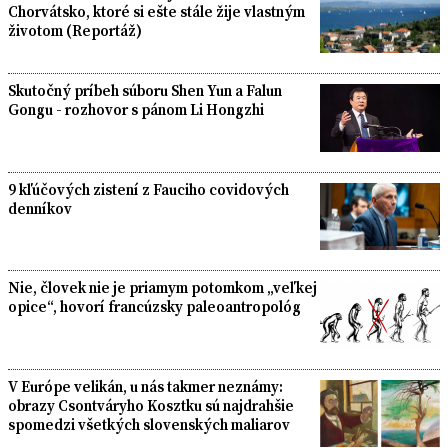
Chorvátsko, ktoré si ešte stále žije vlastným
životom (Reportáž)
Skutočný príbeh súboru Shen Yun a Falun
Gongu - rozhovor s pánom Li Hongzhi
9 kľúčových zistení z Fauciho covidových
denníkov
Nie, človek nie je priamym potomkom „veľkej
opice“, hovorí francúzsky paleoantropológ
V Európe velikán, u nás takmer neznámy:
obrazy Csontváryho Kosztku sú najdrahšie
spomedzi všetkých slovenských maliarov