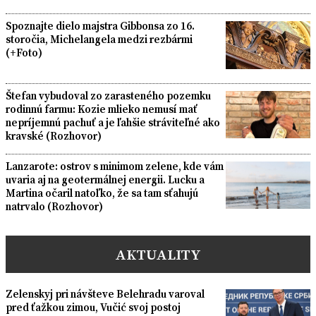
Spoznajte dielo majstra Gibbonsa zo 16.
storočia, Michelangela medzi rezbármi
(+Foto)
Štefan vybudoval zo zarasteného pozemku
rodinnú farmu: Kozie mlieko nemusí mať
nepríjemnú pachuť a je ľahšie stráviteľné ako
kravské (Rozhovor)
Lanzarote: ostrov s minimom zelene, kde vám
uvaria aj na geotermálnej energii. Lucku a
Martina očaril natoľko, že sa tam sťahujú
natrvalo (Rozhovor)
AKTUALITY
Zelenskyj pri návšteve Belehradu varoval
pred ťažkou zimou, Vučić svoj postoj