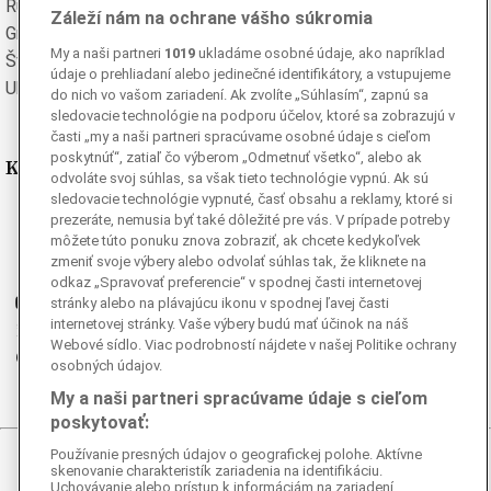
Rumunská
Ruská
Záleží nám na ochrane vášho súkromia
Grécka
Španielska
My a naši partneri
1019
ukladáme osobné údaje, ako napríklad
Švédska
Turecká
údaje o prehliadaní alebo jedinečné identifikátory, a vstupujeme
Ukrajinská
Vietnamská
do nich vo vašom zariadení. Ak zvolíte „Súhlasím“, zapnú sa
sledovacie technológie na podporu účelov, ktoré sa zobrazujú v
časti „my a naši partneri spracúvame osobné údaje s cieľom
poskytnúť“, zatiaľ čo výberom „Odmetnuť všetko“, alebo ak
Kde nás nájdete
odvoláte svoj súhlas, sa však tieto technológie vypnú. Ak sú
sledovacie technológie vypnuté, časť obsahu a reklamy, ktoré si
Facebook
prezeráte, nemusia byť také dôležité pre vás. V prípade potreby
môžete túto ponuku znova zobraziť, ak chcete kedykoľvek
Instagram
zmeniť svoje výbery alebo odvolať súhlas tak, že kliknete na
G
Ganjing
odkaz „Spravovať preferencie“ v spodnej časti internetovej
Youtube
stránky alebo na plávajúcu ikonu v spodnej ľavej časti
internetovej stránky. Vaše výbery budú mať účinok na náš
Twitter
Webové sídlo. Viac podrobností nájdete v našej Politike ochrany
Telegram
osobných údajov.
RSS
My a naši partneri spracúvame údaje s cieľom
poskytovať:
Používanie presných údajov o geografickej polohe. Aktívne
© 2026 Epoch Times Slovensko
skenovanie charakteristík zariadenia na identifikáciu.
Uchovávanie alebo prístup k informáciám na zariadení.