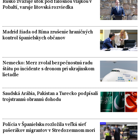
Rusko zvažuje útok pod falošnou vlajkou v
Pobaltí, varuje litovská rozviedka
Madrid žiada od Ríma zrušenie hraničných
kontrol španielskych občanov
Nemecko: Merz zvolal bezpečnostnú radu
štátu po incidente s dronom pri ukrajinskom
lietadle
Saudská Arábia, Pakistan a Turecko podpísali
trojstrannú obrannú dohodu
Polícia v Španielsku rozložila veľkú sieť
pašerákov migrantov v Stredozemnom mori