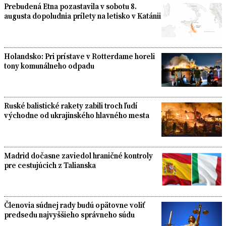
Prebudená Etna pozastavila v sobotu 8.
augusta dopoludnia prílety na letisko v Katánii
Holandsko: Pri prístave v Rotterdame horeli
tony komunálneho odpadu
Ruské balistické rakety zabili troch ľudí
východne od ukrajinského hlavného mesta
Madrid dočasne zaviedol hraničné kontroly
pre cestujúcich z Talianska
Členovia súdnej rady budú opätovne voliť
predsedu najvyššieho správneho súdu