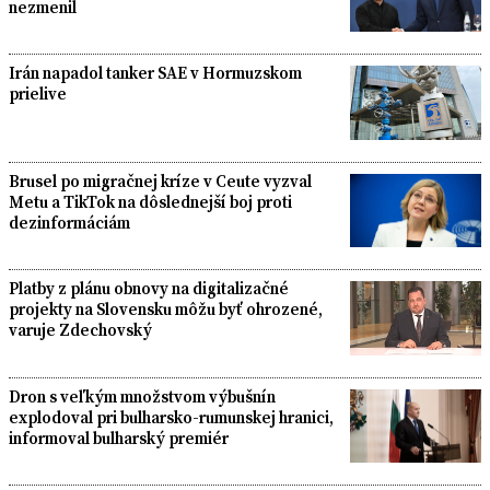
nezmenil
Irán napadol tanker SAE v Hormuzskom
prielive
Brusel po migračnej kríze v Ceute vyzval
Metu a TikTok na dôslednejší boj proti
dezinformáciám
Platby z plánu obnovy na digitalizačné
projekty na Slovensku môžu byť ohrozené,
varuje Zdechovský
Dron s veľkým množstvom výbušnín
explodoval pri bulharsko-rumunskej hranici,
informoval bulharský premiér