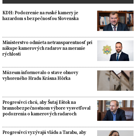
KDH: Podozrenie na ruské kamery je
hazardom s bezpečnosťou Slovenska
Ministerstvo odmieta netransparentnosť pri
nákupe kamerových radarov na meranie
rýchlosti
Múzeum informovalo o stave obnovy
vyhoreného Hradu Krásna Hôrka
Progresívci chcú, aby Šutaj Eštok na
brannobezpečnostnom výbore vysvetľoval
podozrenia o kamerových radaroch
Progresívci vyzývajú vládu a Tarabu, aby