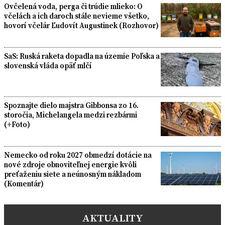
Ovčelená voda, perga či trúdie mlieko: O
včelách a ich daroch stále nevieme všetko,
hovorí včelár Ľudovít Augustinek (Rozhovor)
SaS: Ruská raketa dopadla na územie Poľska a
slovenská vláda opäť mlčí
Spoznajte dielo majstra Gibbonsa zo 16.
storočia, Michelangela medzi rezbármi
(+Foto)
Nemecko od roku 2027 obmedzí dotácie na
nové zdroje obnoviteľnej energie kvôli
preťaženiu siete a neúnosným nákladom
(Komentár)
AKTUALITY