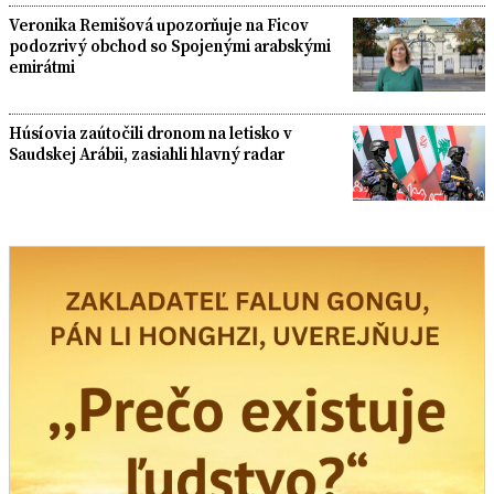
Veronika Remišová upozorňuje na Ficov
podozrivý obchod so Spojenými arabskými
emirátmi
Húsíovia zaútočili dronom na letisko v
Saudskej Arábii, zasiahli hlavný radar