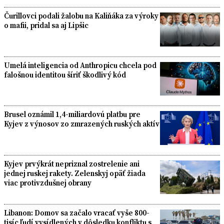
Čurillovci podali žalobu na Kaliňáka za výroky
o mafii, pridal sa aj Lipšic
Umelá inteligencia od Anthropicu chcela pod
falošnou identitou šíriť škodlivý kód
Brusel oznámil 1,4-miliardovú platbu pre
Kyjev z výnosov zo zmrazených ruských aktív
Kyjev prvýkrát nepriznal zostrelenie ani
jednej ruskej rakety. Zelenskyj opäť žiada
viac protivzdušnej obrany
Libanon: Domov sa začalo vracať vyše 800-
tisíc ľudí vysídlených v dôsledku konfliktu s