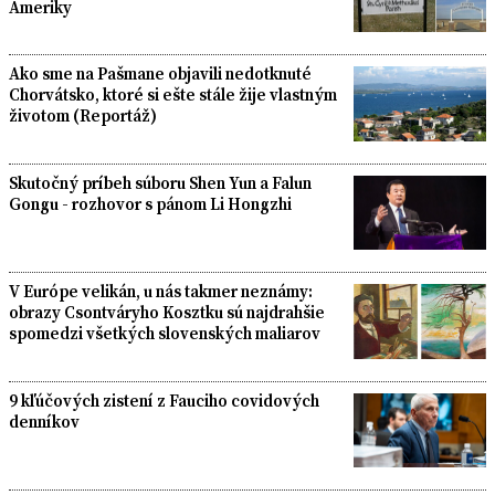
Ameriky
Ako sme na Pašmane objavili nedotknuté
Chorvátsko, ktoré si ešte stále žije vlastným
životom (Reportáž)
Skutočný príbeh súboru Shen Yun a Falun
Gongu - rozhovor s pánom Li Hongzhi
V Európe velikán, u nás takmer neznámy:
obrazy Csontváryho Kosztku sú najdrahšie
spomedzi všetkých slovenských maliarov
9 kľúčových zistení z Fauciho covidových
denníkov