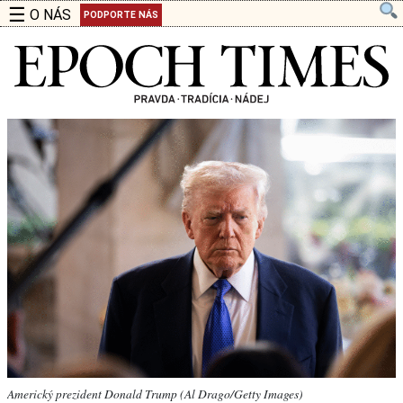
☰
O NÁS
PODPORTE NÁS
Americký prezident Donald Trump (Al Drago/Getty Images)