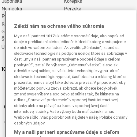
Japonská
Kórejská
Nemecká
Perzská
Poľská
Portugalská
Rumunská
Ruská
Záleží nám na ochrane vášho súkromia
Grécka
Španielska
My a naši partneri
1017
ukladáme osobné údaje, ako napríklad
Švédska
Turecká
údaje o prehliadaní alebo jedinečné identifikátory, a vstupujeme
Ukrajinská
Vietnamská
do nich vo vašom zariadení. Ak zvolíte „Súhlasím“, zapnú sa
sledovacie technológie na podporu účelov, ktoré sa zobrazujú v
časti „my a naši partneri spracúvame osobné údaje s cieľom
poskytnúť“, zatiaľ čo výberom „Odmetnuť všetko“, alebo ak
Kde nás nájdete
odvoláte svoj súhlas, sa však tieto technológie vypnú. Ak sú
sledovacie technológie vypnuté, časť obsahu a reklamy, ktoré si
Facebook
prezeráte, nemusia byť také dôležité pre vás. V prípade potreby
môžete túto ponuku znova zobraziť, ak chcete kedykoľvek
Instagram
zmeniť svoje výbery alebo odvolať súhlas tak, že kliknete na
G
Ganjing
odkaz „Spravovať preferencie“ v spodnej časti internetovej
stránky alebo na plávajúcu ikonu v spodnej ľavej časti
Youtube
internetovej stránky. Vaše výbery budú mať účinok na náš
Twitter
Webové sídlo. Viac podrobností nájdete v našej Politike ochrany
Telegram
osobných údajov.
RSS
My a naši partneri spracúvame údaje s cieľom