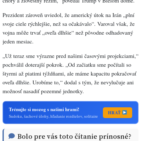
chorý a zlovestný režim,“ povedal Trump v Bielom dome.
Prezident zároveň uviedol, že americký útok na Irán „plní
svoje ciele rýchlejšie, než sa očakávalo“. Varoval však, že
vojna môže trvať „oveľa dlhšie“ než pôvodne odhadovaný
jeden mesiac.
„Už teraz sme výrazne pred našimi časovými projekciami,“
pochválil doterajší pokrok. „Od začiatku sme počítali so
štyrmi až piatimi týždňami, ale máme kapacitu pokračovať
oveľa dlhšie. Urobíme to,“ dodal s tým, že nevylučuje ani
možnosť nasadiť pozemné jednotky.
Trénujte si mozog s našimi hrami!
HRAŤ
Sudoku, šachové úlohy, hľadanie rozdielov, solitaire
Bolo pre vás toto čítanie prínosné?