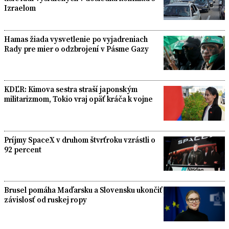
Izraelom
Hamas žiada vysvetlenie po vyjadreniach
Rady pre mier o odzbrojení v Pásme Gazy
KDĽR: Kimova sestra straší japonským
militarizmom, Tokio vraj opäť kráča k vojne
Príjmy SpaceX v druhom štvrťroku vzrástli o
92 percent
Brusel pomáha Maďarsku a Slovensku ukončiť
závislosť od ruskej ropy