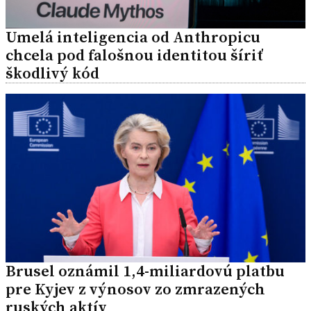
Umelá inteligencia od Anthropicu
chcela pod falošnou identitou šíriť
škodlivý kód
Brusel oznámil 1,4-miliardovú platbu
pre Kyjev z výnosov zo zmrazených
ruských aktív