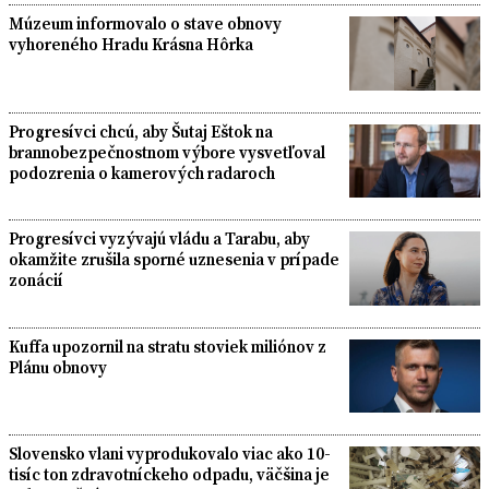
Múzeum informovalo o stave obnovy
vyhoreného Hradu Krásna Hôrka
Progresívci chcú, aby Šutaj Eštok na
brannobezpečnostnom výbore vysvetľoval
podozrenia o kamerových radaroch
Progresívci vyzývajú vládu a Tarabu, aby
okamžite zrušila sporné uznesenia v prípade
zonácií
Kuffa upozornil na stratu stoviek miliónov z
Plánu obnovy
Slovensko vlani vyprodukovalo viac ako 10-
tisíc ton zdravotníckeho odpadu, väčšina je