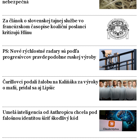
nebezpečná
Za článok o slovenskej tajnej službe vo
francúzskom časopise koaliční poslanci
kritizujú Hlinu
PS: Nové rýchlostné radary sú podľa
progresívcov pravdepodobne ruskej výroby
Čurillovci podali žalobu na Kaliňáka za výroky
o mafii, pridal sa aj Lipšic
Umelá inteligencia od Anthropicu chcela pod
falošnou identitou šíriť škodlivý kód