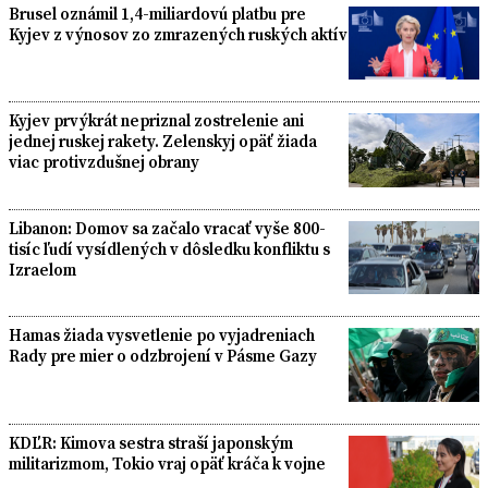
Brusel oznámil 1,4-miliardovú platbu pre
Kyjev z výnosov zo zmrazených ruských aktív
Kyjev prvýkrát nepriznal zostrelenie ani
jednej ruskej rakety. Zelenskyj opäť žiada
viac protivzdušnej obrany
Libanon: Domov sa začalo vracať vyše 800-
tisíc ľudí vysídlených v dôsledku konfliktu s
Izraelom
Hamas žiada vysvetlenie po vyjadreniach
Rady pre mier o odzbrojení v Pásme Gazy
KDĽR: Kimova sestra straší japonským
militarizmom, Tokio vraj opäť kráča k vojne