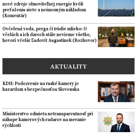
nové zdroje obnoviteľnej energie kvôli
preťaženiu siete a neúnosným nákladom
(Komentár)
Ovčelená voda, perga či trúdie mlieko: O
včelách a ich daroch stále nevieme všetko,
hovorí včelár Ľudovít Augustinek (Rozhovor)
AKTUALITY
KDH: Podozrenie na ruské kamery je
hazardom s bezpečnosťou Slovenska
Ministerstvo odmieta netransparentnosť pri
nákupe kamerových radarov na meranie
rýchlosti