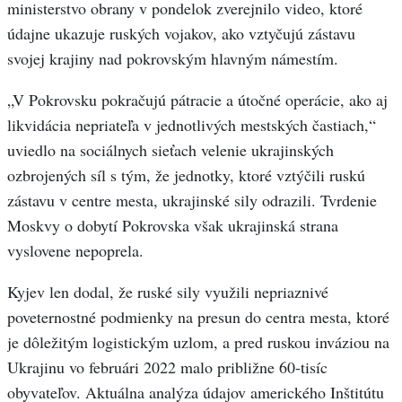
ministerstvo obrany v pondelok zverejnilo video, ktoré
údajne ukazuje ruských vojakov, ako vztyčujú zástavu
svojej krajiny nad pokrovským hlavným námestím.
„V Pokrovsku pokračujú pátracie a útočné operácie, ako aj
likvidácia nepriateľa v jednotlivých mestských častiach,“
uviedlo na sociálnych sieťach velenie ukrajinských
ozbrojených síl s tým, že jednotky, ktoré vztýčili ruskú
zástavu v centre mesta, ukrajinské sily odrazili. Tvrdenie
Moskvy o dobytí Pokrovska však ukrajinská strana
vyslovene nepoprela.
Kyjev len dodal, že ruské sily využili nepriaznivé
poveternostné podmienky na presun do centra mesta, ktoré
je dôležitým logistickým uzlom, a pred ruskou inváziou na
Ukrajinu vo februári 2022 malo približne 60-tisíc
obyvateľov. Aktuálna analýza údajov amerického Inštitútu