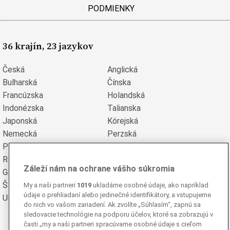
PODMIENKY
36 krajín, 23 jazykov
Česká
Anglická
Bulharská
Čínska
Francúzska
Holandská
Indonézska
Talianska
Japonská
Kórejská
Nemecká
Perzská
Poľská
Portugalská
Rumunská
Ruská
Záleží nám na ochrane vášho súkromia
Grécka
Španielska
Švédska
Turecká
My a naši partneri
1019
ukladáme osobné údaje, ako napríklad
údaje o prehliadaní alebo jedinečné identifikátory, a vstupujeme
Ukrajinská
Vietnamská
do nich vo vašom zariadení. Ak zvolíte „Súhlasím“, zapnú sa
sledovacie technológie na podporu účelov, ktoré sa zobrazujú v
časti „my a naši partneri spracúvame osobné údaje s cieľom