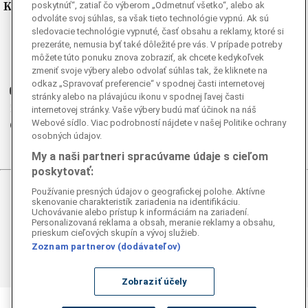
Kde nás nájdete
poskytnúť“, zatiaľ čo výberom „Odmetnuť všetko“, alebo ak
odvoláte svoj súhlas, sa však tieto technológie vypnú. Ak sú
sledovacie technológie vypnuté, časť obsahu a reklamy, ktoré si
Facebook
prezeráte, nemusia byť také dôležité pre vás. V prípade potreby
Instagram
môžete túto ponuku znova zobraziť, ak chcete kedykoľvek
zmeniť svoje výbery alebo odvolať súhlas tak, že kliknete na
G
Ganjing
odkaz „Spravovať preferencie“ v spodnej časti internetovej
Youtube
stránky alebo na plávajúcu ikonu v spodnej ľavej časti
Twitter
internetovej stránky. Vaše výbery budú mať účinok na náš
Webové sídlo. Viac podrobností nájdete v našej Politike ochrany
Telegram
osobných údajov.
RSS
My a naši partneri spracúvame údaje s cieľom
poskytovať:
Používanie presných údajov o geografickej polohe. Aktívne
© 2026 Epoch Times Slovensko
skenovanie charakteristík zariadenia na identifikáciu.
Uchovávanie alebo prístup k informáciám na zariadení.
Personalizovaná reklama a obsah, meranie reklamy a obsahu,
Všetky práva vyhradené. Publikovanie alebo ďalšie šírenie
prieskum cieľových skupín a vývoj služieb.
správ a fotografií zo zdrojov TASR je bez
Zoznam partnerov (dodávateľov)
predchádzajúceho písomného súhlasu TASR porušením
autorského zákona.
Zobraziť účely