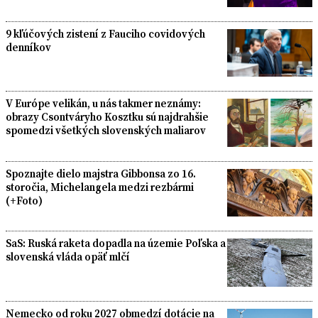
9 kľúčových zistení z Fauciho covidových
denníkov
V Európe velikán, u nás takmer neznámy:
obrazy Csontváryho Kosztku sú najdrahšie
spomedzi všetkých slovenských maliarov
Spoznajte dielo majstra Gibbonsa zo 16.
storočia, Michelangela medzi rezbármi
(+Foto)
SaS: Ruská raketa dopadla na územie Poľska a
slovenská vláda opäť mlčí
Nemecko od roku 2027 obmedzí dotácie na