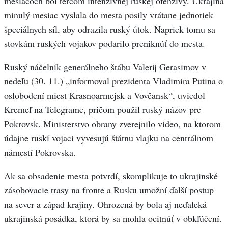
mesiacoch bol terčom intenzívnej ruskej ofenzívy. Ukrajina
minulý mesiac vyslala do mesta posily vrátane jednotiek
špeciálnych síl, aby odrazila ruský útok. Napriek tomu sa
stovkám ruských vojakov podarilo preniknúť do mesta.
Ruský náčelník generálneho štábu Valerij Gerasimov v
nedeľu (30. 11.) „informoval prezidenta Vladimira Putina o
oslobodení miest Krasnoarmejsk a Vovčansk“, uviedol
Kremeľ na Telegrame, pričom použil ruský názov pre
Pokrovsk. Ministerstvo obrany zverejnilo video, na ktorom
údajne ruskí vojaci vyvesujú štátnu vlajku na centrálnom
námestí Pokrovska.
Ak sa obsadenie mesta potvrdí, skomplikuje to ukrajinské
zásobovacie trasy na fronte a Rusku umožní ďalší postup
na sever a západ krajiny. Ohrozená by bola aj neďaleká
ukrajinská posádka, ktorá by sa mohla ocitnúť v obkľúčení.