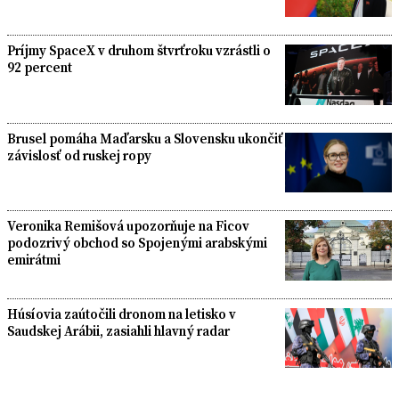
Príjmy SpaceX v druhom štvrťroku vzrástli o
92 percent
Brusel pomáha Maďarsku a Slovensku ukončiť
závislosť od ruskej ropy
Veronika Remišová upozorňuje na Ficov
podozrivý obchod so Spojenými arabskými
emirátmi
Húsíovia zaútočili dronom na letisko v
Saudskej Arábii, zasiahli hlavný radar