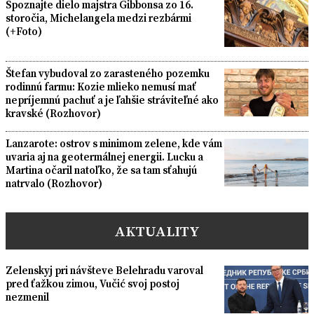
Spoznajte dielo majstra Gibbonsa zo 16.
storočia, Michelangela medzi rezbármi
(+Foto)
Štefan vybudoval zo zarasteného pozemku
rodinnú farmu: Kozie mlieko nemusí mať
nepríjemnú pachuť a je ľahšie stráviteľné ako
kravské (Rozhovor)
Lanzarote: ostrov s minimom zelene, kde vám
uvaria aj na geotermálnej energii. Lucku a
Martina očaril natoľko, že sa tam sťahujú
natrvalo (Rozhovor)
AKTUALITY
Zelenskyj pri návšteve Belehradu varoval
pred ťažkou zimou, Vučić svoj postoj
nezmenil