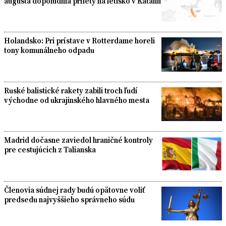
augusta dopoludnia prílety na letisko v Katánii
Holandsko: Pri prístave v Rotterdame horeli
tony komunálneho odpadu
Ruské balistické rakety zabili troch ľudí
východne od ukrajinského hlavného mesta
Madrid dočasne zaviedol hraničné kontroly
pre cestujúcich z Talianska
Členovia súdnej rady budú opätovne voliť
predsedu najvyššieho správneho súdu