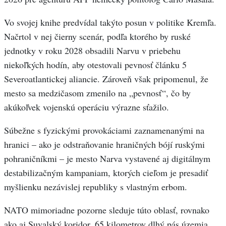
Vo svojej knihe predvídal takýto posun v politike Kremľa.
Načrtol v nej čierny scenár, podľa ktorého by ruské
jednotky v roku 2028 obsadili Narvu v priebehu
niekoľkých hodín, aby otestovali pevnosť článku 5
Severoatlantickej aliancie. Zároveň však pripomenul, že
mesto sa medzičasom zmenilo na „pevnosť“, čo by
akúkoľvek vojenskú operáciu výrazne sťažilo.
Súbežne s fyzickými provokáciami zaznamenanými na
hranici – ako je odstraňovanie hraničných bójí ruskými
pohraničníkmi – je mesto Narva vystavené aj digitálnym
destabilizačným kampaniam, ktorých cieľom je presadiť
myšlienku nezávislej republiky s vlastným erbom.
NATO mimoriadne pozorne sleduje túto oblasť, rovnako
ako aj Suvalský koridor, 65 kilometrov dlhý pás územia