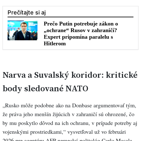
Narva a Suvalský koridor: kritické
body sledované NATO
„Rusko môže podobne ako na Donbase argumentovať tým,
že práva jeho menšín žijúcich v zahraničí sú ohrozené, čo
by mu poskytlo dôvod na ich ochranu, v prípade potreby aj
vojenskými prostriedkami,“ vysvetľoval už vo februári
2026 pre agentúru AFP nemecký politológ Carlo Masala.