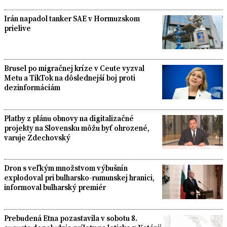
Irán napadol tanker SAE v Hormuzskom
prielive
Brusel po migračnej kríze v Ceute vyzval
Metu a TikTok na dôslednejší boj proti
dezinformáciám
Platby z plánu obnovy na digitalizačné
projekty na Slovensku môžu byť ohrozené,
varuje Zdechovský
Dron s veľkým množstvom výbušnín
explodoval pri bulharsko-rumunskej hranici,
informoval bulharský premiér
Prebudená Etna pozastavila v sobotu 8.