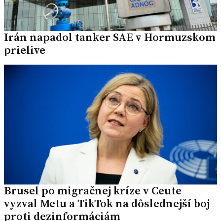
Irán napadol tanker SAE v Hormuzskom
prielive
Brusel po migračnej kríze v Ceute
vyzval Metu a TikTok na dôslednejší boj
proti dezinformáciám