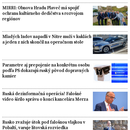
MIRRI: Obnova Hradu Plaveč má spojiť
ochranu kultúrneho dedičstva s rozvojom
regiónov
Mladých Indov napadli v Nitre muži v kuklách
a jeden z nich skončil na operačnom stole
Parametre aj prepojenie na konkrétnu osobu
podľa PS dokazujú ruský pôvod dopravných
kamier
Ruská dezinformačná operácia? Falošné
video šírilo správu o konci kancelára Merza
Rusko zvažuje útok pod falošnou vlajkou v
Pobaltí, varuje litovská rozviedka