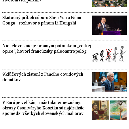
Skutočný príbeh súboru Shen Yun a Falun
Gongu - rozhovor s pánom Li Hongzhi
Nie, človek nie je priamym potomkom „veľkej
opice“, hovorí francúzsky paleoantropológ
9 kľúčových zistení z Fauciho covidových
denníkov
V Európe velikán, u nás takmer neznámy:
obrazy Csontváryho Kosztku sú najdrahšie
spomedzi všetkých slovenských maliarov