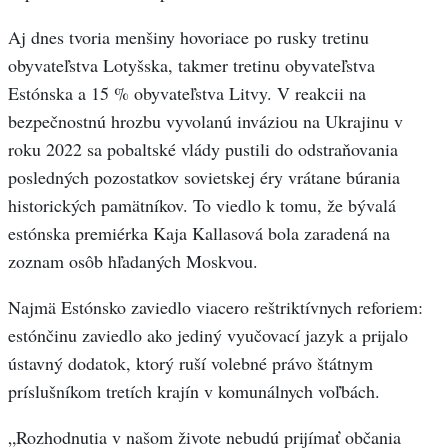
Aj dnes tvoria menšiny hovoriace po rusky tretinu
obyvateľstva Lotyšska, takmer tretinu obyvateľstva
Estónska a 15 % obyvateľstva Litvy. V reakcii na
bezpečnostnú hrozbu vyvolanú inváziou na Ukrajinu v
roku 2022 sa pobaltské vlády pustili do odstraňovania
posledných pozostatkov sovietskej éry vrátane búrania
historických pamätníkov. To viedlo k tomu, že bývalá
estónska premiérka Kaja Kallasová bola zaradená na
zoznam osôb hľadaných Moskvou.
Najmä Estónsko zaviedlo viacero reštriktívnych reforiem:
estónčinu zaviedlo ako jediný vyučovací jazyk a prijalo
ústavný dodatok, ktorý ruší volebné právo štátnym
príslušníkom tretích krajín v komunálnych voľbách.
„Rozhodnutia v našom živote nebudú prijímať občania