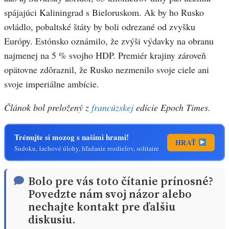
spájajúci Kaliningrad s Bieloruskom. Ak by ho Rusko
ovládlo, pobaltské štáty by boli odrezané od zvyšku
Európy. Estónsko oznámilo, že zvýši výdavky na obranu
najmenej na 5 % svojho HDP. Premiér krajiny zároveň
opätovne zdôraznil, že Rusko nezmenilo svoje ciele ani
svoje imperiálne ambície.
Článok bol preložený z
francúzskej
edície Epoch Times.
Trénujte si mozog s našimi hrami!
HRAŤ
Sudoku, šachové úlohy, hľadanie rozdielov, solitaire
Bolo pre vás toto čítanie prínosné?
Povedzte nám svoj názor alebo
nechajte kontakt pre ďalšiu
diskusiu.