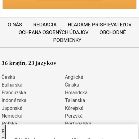
O NÁS
REDAKCIA
HĽADÁME PRISPIEVATEĽOV
OCHRANA OSOBNÝCH ÚDAJOV
OBCHODNÉ
PODMIENKY
36 krajín, 23 jazykov
Česká
Anglická
Bulharská
Čínska
Francúzska
Holandská
Indonézska
Talianska
Japonská
Kórejská
Nemecká
Perzská
Poľská
Portugalská
Rumunská
Ruská