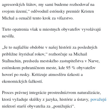
agresorských štátov, my sami budeme rozhodovať na
svojom území,“ odôvodnil estónsky premiér Kristen
Michal a označil tento krok za víťazstvo.
Tieto opatrenia však u miestnych obyvateľov vyvolávajú
nevôľu.
„Je to najťažšie obdobie v našej histórii za posledných
približne štyridsať rokov,“ rozhorčuje sa Michail
Staľnuchin, predseda mestského zastupiteľstva v Narve,
estónskom pohraničnom meste, kde 95 % obyvateľov
hovorí po rusky. Kritizuje atmosféru úzkosti a
ekonomických ťažkostí.
Proces právnej integrácie prostredníctvom naturalizácie,
ktorá vyžaduje skúšky z jazyka, histórie a ústavy,
považujú
niektorí starší obyvatelia za „ponižujúci“.