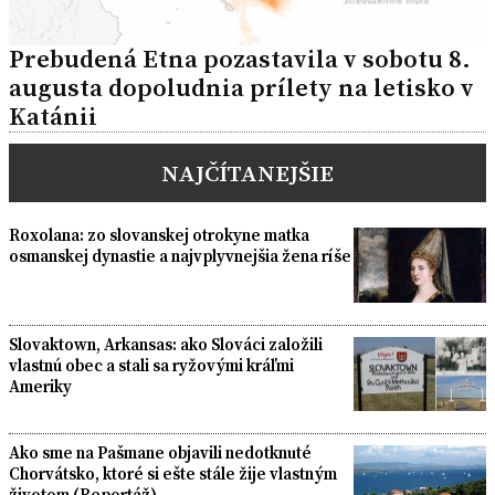
Prebudená Etna pozastavila v sobotu 8.
augusta dopoludnia prílety na letisko v
Katánii
NAJČÍTANEJŠIE
Roxolana: zo slovanskej otrokyne matka
osmanskej dynastie a najvplyvnejšia žena ríše
Slovaktown, Arkansas: ako Slováci založili
vlastnú obec a stali sa ryžovými kráľmi
Ameriky
Ako sme na Pašmane objavili nedotknuté
Chorvátsko, ktoré si ešte stále žije vlastným
životom (Reportáž)