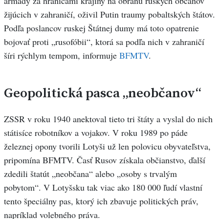
armády za hranicami krajiny na obranu ruských občanov
žijúcich v zahraničí, oživil Putin traumy pobaltských štátov.
Podľa poslancov ruskej Štátnej dumy má toto opatrenie
bojovať proti „rusofóbii“, ktorá sa podľa nich v zahraničí
šíri rýchlym tempom, informuje
BFMTV
.
Geopolitická pasca „neobčanov“
ZSSR v roku 1940 anektoval tieto tri štáty a vyslal do nich
státisíce robotníkov a vojakov. V roku 1989 po páde
železnej opony tvorili Lotyši už len polovicu obyvateľstva,
pripomína BFMTV. Časť Rusov získala občianstvo, ďalší
zdedili štatút „neobčana“ alebo „osoby s trvalým
pobytom“. V Lotyšsku tak viac ako 180 000 ľudí vlastní
tento špeciálny pas, ktorý ich zbavuje politických práv,
napríklad volebného práva.