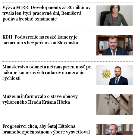
Výzva MIRRI Developments za 30 miliónov
trvala len štyri pracovné dni, Remišová
podáva trestné oznámenie
KDH: Podozrenie na ruské kamery je
hazardom s bezpečnosťou Slovenska
Ministerstvo odmieta netransparentnosť pri
nákupe kamerových radarov na meranie
rýchlosti
Múzeum informovalo o stave obnovy
vyhoreného Hradu Krásna Hôrka
Progresívci chcú, aby Šutaj Eštok na
brannobezpečnostnom výbore vysvetľoval