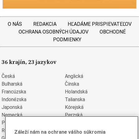
O NÁS
REDAKCIA
HĽADÁME PRISPIEVATEĽOV
OCHRANA OSOBNÝCH ÚDAJOV
OBCHODNÉ
PODMIENKY
36 krajín, 23 jazykov
Česká
Anglická
Bulharská
Čínska
Francúzska
Holandská
Indonézska
Talianska
Japonská
Kórejská
Nemecká
Perzská
Poľská
Portugalská
Rumunská
Ruská
Záleží nám na ochrane vášho súkromia
Grécka
Španielska