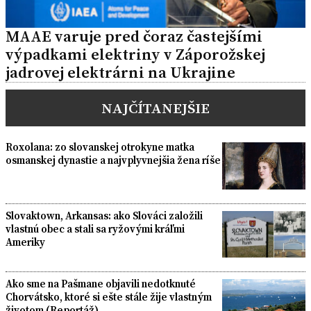
MAAE varuje pred čoraz častejšími
výpadkami elektriny v Záporožskej
jadrovej elektrárni na Ukrajine
NAJČÍTANEJŠIE
Roxolana: zo slovanskej otrokyne matka
osmanskej dynastie a najvplyvnejšia žena ríše
Slovaktown, Arkansas: ako Slováci založili
vlastnú obec a stali sa ryžovými kráľmi
Ameriky
Ako sme na Pašmane objavili nedotknuté
Chorvátsko, ktoré si ešte stále žije vlastným
životom (Reportáž)