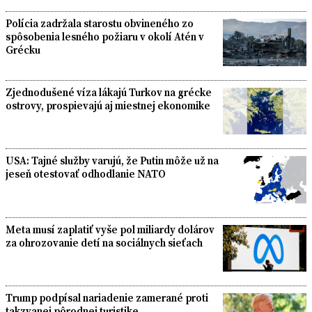
Polícia zadržala starostu obvineného zo
spôsobenia lesného požiaru v okolí Atén v
Grécku
Zjednodušené víza lákajú Turkov na grécke
ostrovy, prospievajú aj miestnej ekonomike
USA: Tajné služby varujú, že Putin môže už na
jeseň otestovať odhodlanie NATO
Meta musí zaplatiť vyše pol miliardy dolárov
za ohrozovanie detí na sociálnych sieťach
Trump podpísal nariadenie zamerané proti
takzvanej pôrodnej turistike