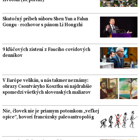
Skutočný príbeh súboru Shen Yun a Falun
Gongu - rozhovor s pánom Li Hongzhi
9 kľúčových zistení z Fauciho covidových
denníkov
V Európe velikán, u nás takmer neznámy:
obrazy Csontváryho Kosztku sú najdrahšie
spomedzi všetkých slovenských maliarov
Nie, človek nie je priamym potomkom „veľkej
opice“, hovorí francúzsky paleoantropológ