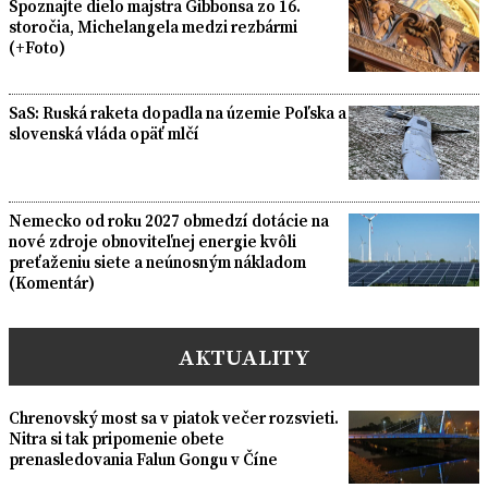
Spoznajte dielo majstra Gibbonsa zo 16.
storočia, Michelangela medzi rezbármi
(+Foto)
SaS: Ruská raketa dopadla na územie Poľska a
slovenská vláda opäť mlčí
Nemecko od roku 2027 obmedzí dotácie na
nové zdroje obnoviteľnej energie kvôli
preťaženiu siete a neúnosným nákladom
(Komentár)
AKTUALITY
Chrenovský most sa v piatok večer rozsvieti.
Nitra si tak pripomenie obete
prenasledovania Falun Gongu v Číne