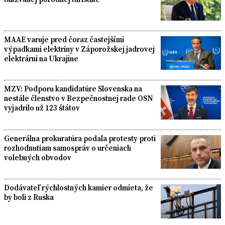
MAAE varuje pred čoraz častejšími
výpadkami elektriny v Záporožskej jadrovej
elektrárni na Ukrajine
MZV: Podporu kandidatúre Slovenska na
nestále členstvo v Bezpečnostnej rade OSN
vyjadrilo už 123 štátov
Generálna prokuratúra podala protesty proti
rozhodnutiam samospráv o určeniach
volebných obvodov
Dodávateľ rýchlostných kamier odmieta, že
by boli z Ruska