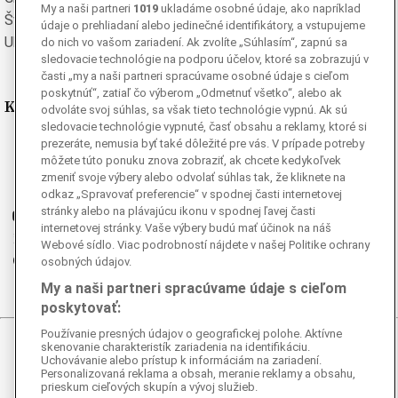
My a naši partneri
1019
ukladáme osobné údaje, ako napríklad
Švédska
Turecká
údaje o prehliadaní alebo jedinečné identifikátory, a vstupujeme
Ukrajinská
Vietnamská
do nich vo vašom zariadení. Ak zvolíte „Súhlasím“, zapnú sa
sledovacie technológie na podporu účelov, ktoré sa zobrazujú v
časti „my a naši partneri spracúvame osobné údaje s cieľom
poskytnúť“, zatiaľ čo výberom „Odmetnuť všetko“, alebo ak
Kde nás nájdete
odvoláte svoj súhlas, sa však tieto technológie vypnú. Ak sú
sledovacie technológie vypnuté, časť obsahu a reklamy, ktoré si
prezeráte, nemusia byť také dôležité pre vás. V prípade potreby
Facebook
môžete túto ponuku znova zobraziť, ak chcete kedykoľvek
Instagram
zmeniť svoje výbery alebo odvolať súhlas tak, že kliknete na
G
Ganjing
odkaz „Spravovať preferencie“ v spodnej časti internetovej
stránky alebo na plávajúcu ikonu v spodnej ľavej časti
Youtube
internetovej stránky. Vaše výbery budú mať účinok na náš
Twitter
Webové sídlo. Viac podrobností nájdete v našej Politike ochrany
Telegram
osobných údajov.
RSS
My a naši partneri spracúvame údaje s cieľom
poskytovať:
Používanie presných údajov o geografickej polohe. Aktívne
skenovanie charakteristík zariadenia na identifikáciu.
© 2026 Epoch Times Slovensko
Uchovávanie alebo prístup k informáciám na zariadení.
Personalizovaná reklama a obsah, meranie reklamy a obsahu,
Všetky práva vyhradené. Publikovanie alebo ďalšie šírenie
prieskum cieľových skupín a vývoj služieb.