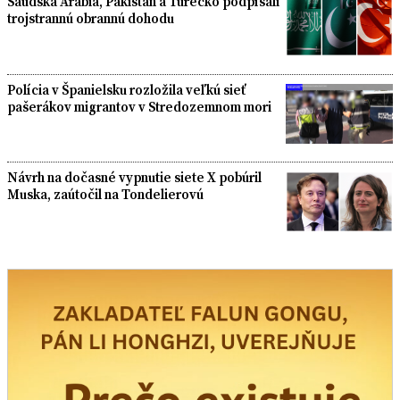
Saudská Arábia, Pakistan a Turecko podpísali
trojstrannú obrannú dohodu
Polícia v Španielsku rozložila veľkú sieť
pašerákov migrantov v Stredozemnom mori
Návrh na dočasné vypnutie siete X pobúril
Muska, zaútočil na Tondelierovú