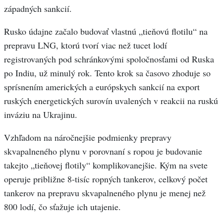
západných sankcií.
Rusko údajne začalo budovať vlastnú „tieňovú flotilu“ na
prepravu LNG, ktorú tvorí viac než tucet lodí
registrovaných pod schránkovými spoločnosťami od Ruska
po Indiu, už minulý rok. Tento krok sa časovo zhoduje so
sprísnením amerických a európskych sankcií na export
ruských energetických surovín uvalených v reakcii na ruskú
inváziu na Ukrajinu.
Vzhľadom na náročnejšie podmienky prepravy
skvapalneného plynu v porovnaní s ropou je budovanie
takejto „tieňovej flotily“ komplikovanejšie. Kým na svete
operuje približne 8-tisíc ropných tankerov, celkový počet
tankerov na prepravu skvapalneného plynu je menej než
800 lodí, čo sťažuje ich utajenie.