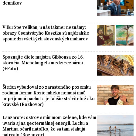
denníkov
V Európe velikán, u nás takmer neznámy:
obrazy Csontváryho Kosztku sú najdrahšie
spomedzi všetkých slovenských maliarov
Spoznajte dielo majstra Gibbonsa zo 16.
storočia, Michelangela medzi rezbármi
(+Foto)
Štefan vybudoval zo zarasteného pozemku
rodinnú farmu: Kozie mlieko nemusí mať
nepríjemnú pachuť a je ľahšie stráviteľné ako
kravské (Rozhovor)
Lanzarote: ostrov s minimom zelene, kde vám
uvaria aj na geotermálnej energii. Lucku a
Martina očaril natoľko, že sa tam sťahujú
natrvalo (Rozhovor)