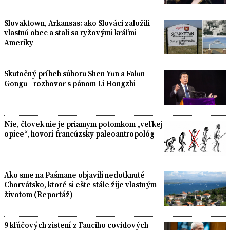
Slovaktown, Arkansas: ako Slováci založili
vlastnú obec a stali sa ryžovými kráľmi
Ameriky
Skutočný príbeh súboru Shen Yun a Falun
Gongu - rozhovor s pánom Li Hongzhi
Nie, človek nie je priamym potomkom „veľkej
opice“, hovorí francúzsky paleoantropológ
Ako sme na Pašmane objavili nedotknuté
Chorvátsko, ktoré si ešte stále žije vlastným
životom (Reportáž)
9 kľúčových zistení z Fauciho covidových