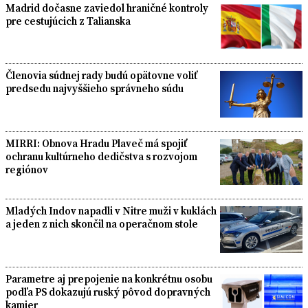
Madrid dočasne zaviedol hraničné kontroly
pre cestujúcich z Talianska
Členovia súdnej rady budú opätovne voliť
predsedu najvyššieho správneho súdu
MIRRI: Obnova Hradu Plaveč má spojiť
ochranu kultúrneho dedičstva s rozvojom
regiónov
Mladých Indov napadli v Nitre muži v kuklách
a jeden z nich skončil na operačnom stole
Parametre aj prepojenie na konkrétnu osobu
podľa PS dokazujú ruský pôvod dopravných
kamier