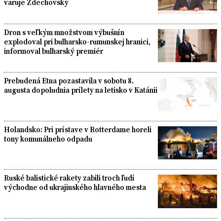
varuje Zdechovský
Dron s veľkým množstvom výbušnín
explodoval pri bulharsko-rumunskej hranici,
informoval bulharský premiér
Prebudená Etna pozastavila v sobotu 8.
augusta dopoludnia prílety na letisko v Katánii
Holandsko: Pri prístave v Rotterdame horeli
tony komunálneho odpadu
Ruské balistické rakety zabili troch ľudí
východne od ukrajinského hlavného mesta