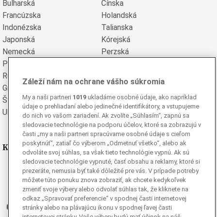
Bulharská
Čínska
Francúzska
Holandská
Indonézska
Talianska
Japonská
Kórejská
Nemecká
Perzská
Poľská
Portugalská
Rumunská
Ruská
Záleží nám na ochrane vášho súkromia
Grécka
Španielska
My a naši partneri
1019
ukladáme osobné údaje, ako napríklad
Švédska
Turecká
údaje o prehliadaní alebo jedinečné identifikátory, a vstupujeme
Ukrajinská
Vietnamská
do nich vo vašom zariadení. Ak zvolíte „Súhlasím“, zapnú sa
sledovacie technológie na podporu účelov, ktoré sa zobrazujú v
časti „my a naši partneri spracúvame osobné údaje s cieľom
poskytnúť“, zatiaľ čo výberom „Odmetnuť všetko“, alebo ak
Kde nás nájdete
odvoláte svoj súhlas, sa však tieto technológie vypnú. Ak sú
sledovacie technológie vypnuté, časť obsahu a reklamy, ktoré si
Facebook
prezeráte, nemusia byť také dôležité pre vás. V prípade potreby
môžete túto ponuku znova zobraziť, ak chcete kedykoľvek
Instagram
zmeniť svoje výbery alebo odvolať súhlas tak, že kliknete na
G
Ganjing
odkaz „Spravovať preferencie“ v spodnej časti internetovej
Youtube
stránky alebo na plávajúcu ikonu v spodnej ľavej časti
internetovej stránky. Vaše výbery budú mať účinok na náš