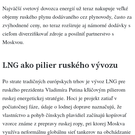
Najväčší svetový dovozca energií už teraz nakupuje veľké
objemy ruského plynu dodávaného cez plynovody, často za
zvýhodnené ceny, no teraz rozširuje aj námorné dodávky s
cieľom diverzifikovať zdroje a posilniť partnerstvo s
Moskvou.
LNG ako pilier ruského vývozu
Po strate tradičných európskych trhov je vývoz LNG pre
ruského prezidenta Vladimíra Putina kľúčovým pilierom
ruskej energetickej stratégie. Hoci je projekt zatiaľ v
počiatočnej fáze, údaje o lodnej doprave naznačujú, že
vlastníctvo a pohyb čínskych plavidiel začínajú kopírovať
vzorce známe z prepravy ruskej ropy, pri ktorej Moskva
využíva neformálnu globálnu sieť tankerov na obchádzanie