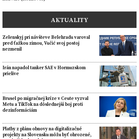
AKTUALITY
Zelenskyj pri návšteve Belehradu varoval
pred ťažkou zimou, Vučić svoj postoj
nezmenil
Irán napadol tanker SAE v Hormuzskom
prielive
Brusel po migračnej kríze v Ceute vyzval
Metu a TikTok na dôslednejší boj proti
dezinformáciám
Platby z plánu obnovy na digitalizačné
projekty na Slovensku môžu byť ohrozené,