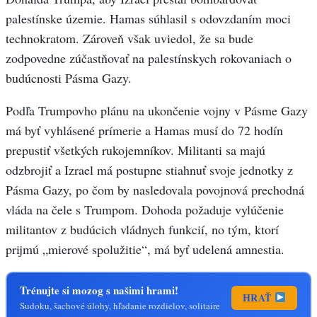
palestínske územie. Hamas súhlasil s odovzdaním moci
technokratom. Zároveň však uviedol, že sa bude
zodpovedne zúčastňovať na palestínskych rokovaniach o
budúcnosti Pásma Gazy.
Podľa Trumpovho plánu na ukončenie vojny v Pásme Gazy
má byť vyhlásené prímerie a Hamas musí do 72 hodín
prepustiť všetkých rukojemníkov. Militanti sa majú
odzbrojiť a Izrael má postupne stiahnuť svoje jednotky z
Pásma Gazy, po čom by nasledovala povojnová prechodná
vláda na čele s Trumpom. Dohoda požaduje vylúčenie
militantov z budúcich vládnych funkcií, no tým, ktorí
prijmú „mierové spolužitie“, má byť udelená amnestia.
Trénujte si mozog s našimi hrami!
HRAŤ
Sudoku, šachové úlohy, hľadanie rozdielov, solitaire