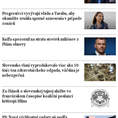
Progresívci vyzývajú vládu a Tarabu, aby
okamžite zrušila sporné uznesenia v prípade
zonácií
Kuffa upozornil na stratu stoviek miliónov z
Plánu obnovy
Slovensko vlani vyprodukovalo viac ako 10-
tisíc ton zdravotníckeho odpadu, väčšina je
nebezpečná
Za článok o slovenskej tajnej službe vo
francúzskom časopise koaliční poslanci
kritizujú Hlinu
PS: Nové rýchlostné radary sú podľa