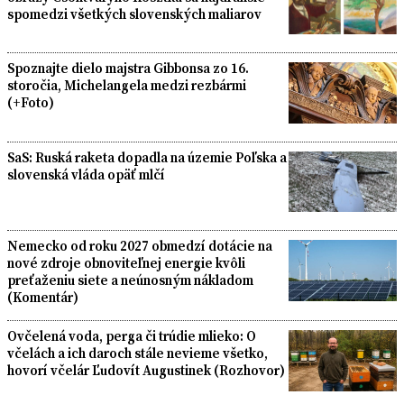
spomedzi všetkých slovenských maliarov
Spoznajte dielo majstra Gibbonsa zo 16.
storočia, Michelangela medzi rezbármi
(+Foto)
SaS: Ruská raketa dopadla na územie Poľska a
slovenská vláda opäť mlčí
Nemecko od roku 2027 obmedzí dotácie na
nové zdroje obnoviteľnej energie kvôli
preťaženiu siete a neúnosným nákladom
(Komentár)
Ovčelená voda, perga či trúdie mlieko: O
včelách a ich daroch stále nevieme všetko,
hovorí včelár Ľudovít Augustinek (Rozhovor)