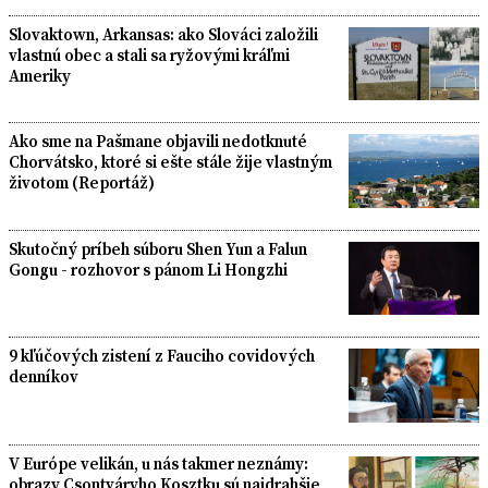
Slovaktown, Arkansas: ako Slováci založili
vlastnú obec a stali sa ryžovými kráľmi
Ameriky
Ako sme na Pašmane objavili nedotknuté
Chorvátsko, ktoré si ešte stále žije vlastným
životom (Reportáž)
Skutočný príbeh súboru Shen Yun a Falun
Gongu - rozhovor s pánom Li Hongzhi
9 kľúčových zistení z Fauciho covidových
denníkov
V Európe velikán, u nás takmer neznámy:
obrazy Csontváryho Kosztku sú najdrahšie