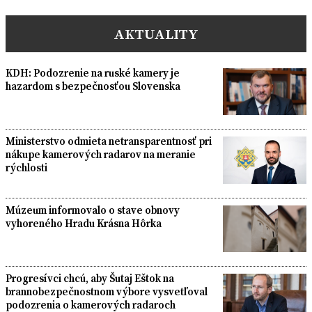
AKTUALITY
KDH: Podozrenie na ruské kamery je
hazardom s bezpečnosťou Slovenska
Ministerstvo odmieta netransparentnosť pri
nákupe kamerových radarov na meranie
rýchlosti
Múzeum informovalo o stave obnovy
vyhoreného Hradu Krásna Hôrka
Progresívci chcú, aby Šutaj Eštok na
brannobezpečnostnom výbore vysvetľoval
podozrenia o kamerových radaroch