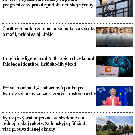
progresívcov pravdepodobne ruskej výroby
Čurillovci podali žalobu na Kaliňáka za výroky
o mafii, pridal sa aj Lipšic
Umelá inteligencia od Anthropicu chcela pod
falošnou identitou šíriť škodlivý kód
Brusel oznámil 1,4-miliardovú platbu pre
Kyjev z výnosov zo zmrazených ruských aktív
Kyjev prvýkrát nepriznal zostrelenie ani
jednej ruskej rakety. Zelenskyj opäť žiada
viac protivzdušnej obrany