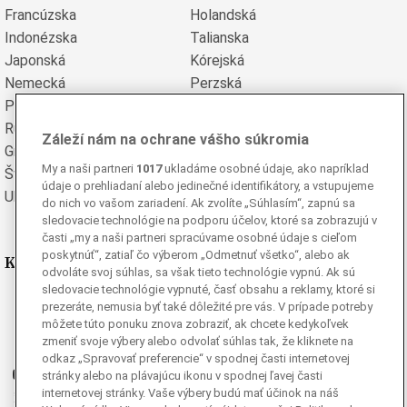
Francúzska
Holandská
Indonézska
Talianska
Japonská
Kórejská
Nemecká
Perzská
Poľská
Portugalská
Rumunská
Ruská
Záleží nám na ochrane vášho súkromia
Grécka
Španielska
My a naši partneri
1017
ukladáme osobné údaje, ako napríklad
Švédska
Turecká
údaje o prehliadaní alebo jedinečné identifikátory, a vstupujeme
Ukrajinská
Vietnamská
do nich vo vašom zariadení. Ak zvolíte „Súhlasím“, zapnú sa
sledovacie technológie na podporu účelov, ktoré sa zobrazujú v
časti „my a naši partneri spracúvame osobné údaje s cieľom
poskytnúť“, zatiaľ čo výberom „Odmetnuť všetko“, alebo ak
Kde nás nájdete
odvoláte svoj súhlas, sa však tieto technológie vypnú. Ak sú
sledovacie technológie vypnuté, časť obsahu a reklamy, ktoré si
Facebook
prezeráte, nemusia byť také dôležité pre vás. V prípade potreby
môžete túto ponuku znova zobraziť, ak chcete kedykoľvek
Instagram
zmeniť svoje výbery alebo odvolať súhlas tak, že kliknete na
G
Ganjing
odkaz „Spravovať preferencie“ v spodnej časti internetovej
Youtube
stránky alebo na plávajúcu ikonu v spodnej ľavej časti
internetovej stránky. Vaše výbery budú mať účinok na náš
Twitter