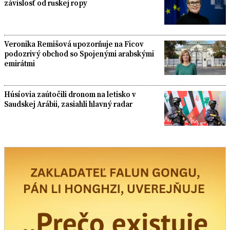
závislosť od ruskej ropy
Veronika Remišová upozorňuje na Ficov
podozrivý obchod so Spojenými arabskými
emirátmi
Húsíovia zaútočili dronom na letisko v
Saudskej Arábii, zasiahli hlavný radar