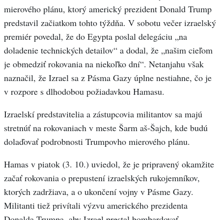
mierového plánu, ktorý americký prezident Donald Trump
predstavil začiatkom tohto týždňa. V sobotu večer izraelský
premiér povedal, že do Egypta poslal delegáciu „na
doladenie technických detailov“ a dodal, že „našim cieľom
je obmedziť rokovania na niekoľko dní“. Netanjahu však
naznačil, že Izrael sa z Pásma Gazy úplne nestiahne, čo je
v rozpore s dlhodobou požiadavkou Hamasu.
Izraelskí predstavitelia a zástupcovia militantov sa majú
stretnúť na rokovaniach v meste Šarm aš-Šajch, kde budú
dolaďovať podrobnosti Trumpovho mierového plánu.
Hamas v piatok (3. 10.) uviedol, že je pripravený okamžite
začať rokovania o prepustení izraelských rukojemníkov,
ktorých zadržiava, a o ukončení vojny v Pásme Gazy.
Militanti tiež privítali výzvu amerického prezidenta
Donalda Trumpa, aby Izrael prestal bombardovať