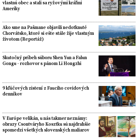
vlastnú obec a stali sa ryžovými kráľmi
Ameriky
Ako sme na Pašmane objavili nedotknuté
Chorvátsko, ktoré si ešte stále žije vlastným
životom (Reportáž)
Skutočný príbeh súboru Shen Yun a Falun
Gongu - rozhovor s pánom Li Hongzhi
9 kľúčových zistení z Fauciho covidových
denníkov
V Európe velikán, u nás takmer neznámy:
obrazy Csontváryho Kosztku sú najdrahšie
spomedzi všetkých slovenských maliarov