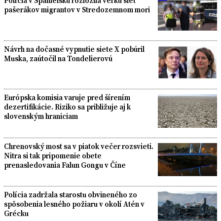
Polícia v Španielsku rozložila veľkú sieť
pašerákov migrantov v Stredozemnom mori
Návrh na dočasné vypnutie siete X pobúril
Muska, zaútočil na Tondelierovú
Európska komisia varuje pred šírením
dezertifikácie. Riziko sa približuje aj k
slovenským hraniciam
Chrenovský most sa v piatok večer rozsvieti.
Nitra si tak pripomenie obete
prenasledovania Falun Gongu v Číne
Polícia zadržala starostu obvineného zo
spôsobenia lesného požiaru v okolí Atén v
Grécku