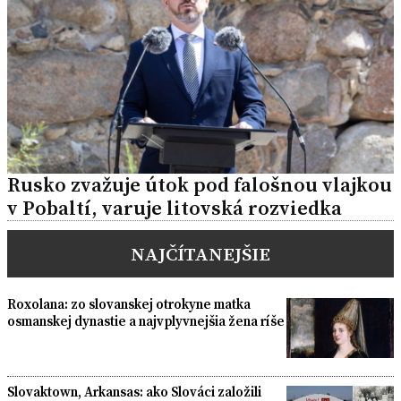
Rusko zvažuje útok pod falošnou vlajkou
v Pobaltí, varuje litovská rozviedka
NAJČÍTANEJŠIE
Roxolana: zo slovanskej otrokyne matka
osmanskej dynastie a najvplyvnejšia žena ríše
Slovaktown, Arkansas: ako Slováci založili