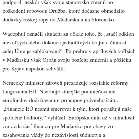
podporil, neskôr však svoje stanovisko zmenil po
poškodení ropovodu Družba, ktoré dočasne obmedzilo
dodávky ruskej ropy do Maďarska a na Slovensko.
Wadephul označil situáciu za dôkaz toho, že „stačí odklon
niekoľkých alebo dokonca jednotlivých krajín a činnosť
celej Únie je zablokovaná“. Po prehre v aprílových voľbách
v Maďarsku však Orbán svoju pozíciu zmiernil a pôžičku
pre Kyjev napokon schválil.
Nemecký minister zároveň presadzuje rozsiahle reformy
fungovania EÚ. Navrhuje silnejšie podmieňovanie
eurofondov dodržiavaním princípov právneho štátu.
„Financie EÚ nesmú smerovať k tým, ktorí porušujú naše
spoločné hodnoty,“ vyhlásil. Európska únia už v minulosti
zmrazila časť financií pre Maďarsko pre obavy zo
zasahovania vlády do nezávislosti súdnictva a