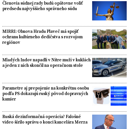
Členovia súdnej rady budú opätovne voliť
predsedu najvyššieho správneho súdu
MIRRI: Obnova Hradu Plaveč má spojiť
ochranu kultúrneho dedičstva s rozvojom
regiónov
Mladých Indov napadli v Nitre muži v kuklách
a jeden z nich skončil na operačnom stole
Parametre aj prepojenie na konkrétnu osobu
podľa PS dokazujú ruský pôvod dopravných
kamier
Ruská dezinformačná operácia? Falošné
video šírilo správu o konci kancelára Merza