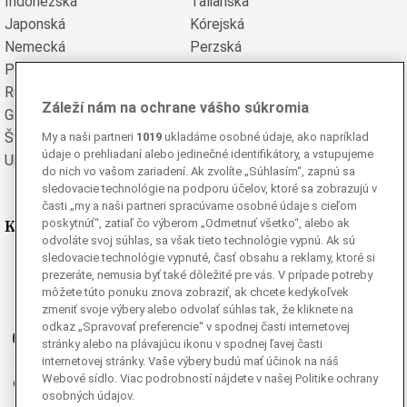
Indonézska
Talianska
Japonská
Kórejská
Nemecká
Perzská
Poľská
Portugalská
Rumunská
Ruská
Záleží nám na ochrane vášho súkromia
Grécka
Španielska
Švédska
Turecká
My a naši partneri
1019
ukladáme osobné údaje, ako napríklad
údaje o prehliadaní alebo jedinečné identifikátory, a vstupujeme
Ukrajinská
Vietnamská
do nich vo vašom zariadení. Ak zvolíte „Súhlasím“, zapnú sa
sledovacie technológie na podporu účelov, ktoré sa zobrazujú v
časti „my a naši partneri spracúvame osobné údaje s cieľom
Kde nás nájdete
poskytnúť“, zatiaľ čo výberom „Odmetnuť všetko“, alebo ak
odvoláte svoj súhlas, sa však tieto technológie vypnú. Ak sú
sledovacie technológie vypnuté, časť obsahu a reklamy, ktoré si
Facebook
prezeráte, nemusia byť také dôležité pre vás. V prípade potreby
Instagram
môžete túto ponuku znova zobraziť, ak chcete kedykoľvek
zmeniť svoje výbery alebo odvolať súhlas tak, že kliknete na
G
Ganjing
odkaz „Spravovať preferencie“ v spodnej časti internetovej
Youtube
stránky alebo na plávajúcu ikonu v spodnej ľavej časti
Twitter
internetovej stránky. Vaše výbery budú mať účinok na náš
Webové sídlo. Viac podrobností nájdete v našej Politike ochrany
Telegram
osobných údajov.
RSS