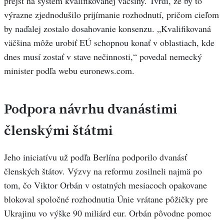
prejsť na systém kvalifikovanej väčšiny. Tvrdí, že by to
výrazne zjednodušilo prijímanie rozhodnutí, pričom cieľom
by naďalej zostalo dosahovanie konsenzu. „Kvalifikovaná
väčšina môže urobiť EÚ schopnou konať v oblastiach, kde
dnes musí zostať v stave nečinnosti,“ povedal nemecký
minister podľa webu euronews.com.
Podpora návrhu dvanástimi
členskými štátmi
Jeho iniciatívu už podľa Berlína podporilo dvanásť
členských štátov. Výzvy na reformu zosilneli najmä po
tom, čo Viktor Orbán v ostatných mesiacoch opakovane
blokoval spoločné rozhodnutia Únie vrátane pôžičky pre
Ukrajinu vo výške 90 miliárd eur. Orbán pôvodne pomoc