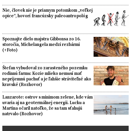
Nie, človek nie je priamym potomkom „veľkej
opice“, hovorí francúzsky paleoantropológ
Spoznajte dielo majstra Gibbonsa zo 16.
storočia, Michelangela medzi rezbármi
(+Foto)
Štefan vybudoval zo zarasteného pozemku
rodinnú farmu: Kozie mlieko nemusí mať
nepríjemnú pachuť a je ľahšie stráviteľné ako
kravské (Rozhovor)
Lanzarote: ostrov s minimom zelene, kde vám
uvaria aj na geotermálnej energii. Lucku a
Martina očaril natoľko, že sa tam sťahujú
natrvalo (Rozhovor)