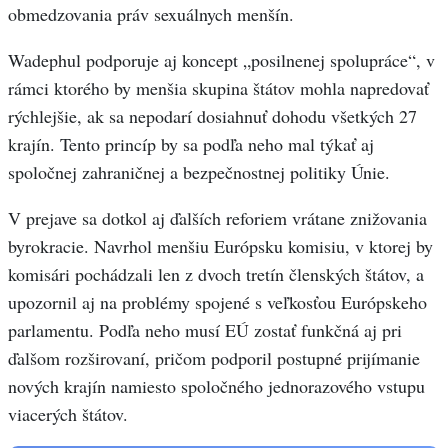
obmedzovania práv sexuálnych menšín.
Wadephul podporuje aj koncept „posilnenej spolupráce“, v
rámci ktorého by menšia skupina štátov mohla napredovať
rýchlejšie, ak sa nepodarí dosiahnuť dohodu všetkých 27
krajín. Tento princíp by sa podľa neho mal týkať aj
spoločnej zahraničnej a bezpečnostnej politiky Únie.
V prejave sa dotkol aj ďalších reforiem vrátane znižovania
byrokracie. Navrhol menšiu Európsku komisiu, v ktorej by
komisári pochádzali len z dvoch tretín členských štátov, a
upozornil aj na problémy spojené s veľkosťou Európskeho
parlamentu. Podľa neho musí EÚ zostať funkčná aj pri
ďalšom rozširovaní, pričom podporil postupné prijímanie
nových krajín namiesto spoločného jednorazového vstupu
viacerých štátov.