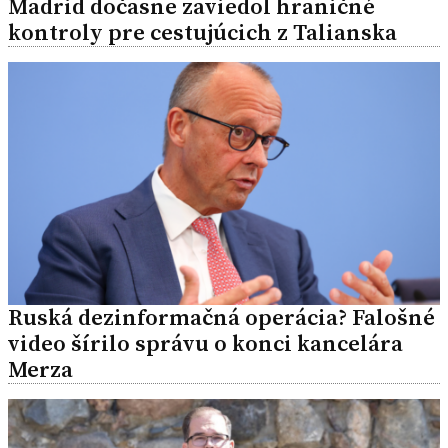
Madrid dočasne zaviedol hraničné
kontroly pre cestujúcich z Talianska
Ruská dezinformačná operácia? Falošné
video šírilo správu o konci kancelára
Merza