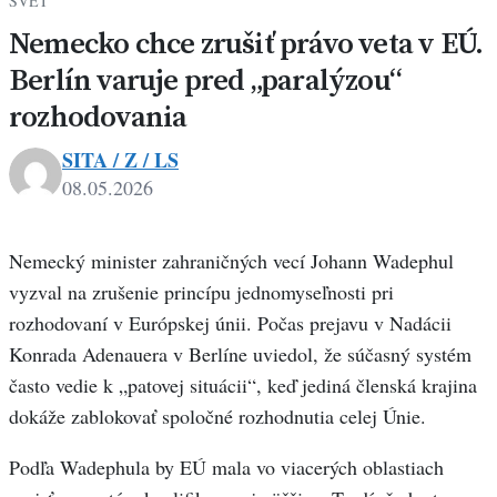
SVET
Nemecko chce zrušiť právo veta v EÚ.
Berlín varuje pred „paralýzou“
rozhodovania
SITA / Z / LS
08.05.2026
Nemecký minister zahraničných vecí Johann Wadephul
vyzval na zrušenie princípu jednomyseľnosti pri
rozhodovaní v Európskej únii. Počas prejavu v Nadácii
Konrada Adenauera v Berlíne uviedol, že súčasný systém
často vedie k „patovej situácii“, keď jediná členská krajina
dokáže zablokovať spoločné rozhodnutia celej Únie.
Podľa Wadephula by EÚ mala vo viacerých oblastiach