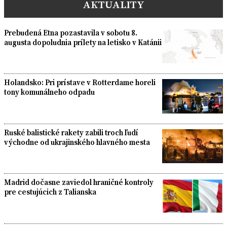
AKTUALITY
Prebudená Etna pozastavila v sobotu 8.
augusta dopoludnia prílety na letisko v Katánii
Holandsko: Pri prístave v Rotterdame horeli
tony komunálneho odpadu
Ruské balistické rakety zabili troch ľudí
východne od ukrajinského hlavného mesta
Madrid dočasne zaviedol hraničné kontroly
pre cestujúcich z Talianska