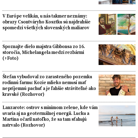
V Európe velikán, u nás takmer neznámy:
obrazy Csontváryho Kosztku sú najdrahšie
spomedzi všetkých slovenských maliarov
Spoznajte dielo majstra Gibbonsa zo 16.
storočia, Michelangela medzi rezbármi
(+Foto)
Štefan vybudoval zo zarasteného pozemku
rodinnú farmu: Kozie mlieko nemusí mať
nepríjemnú pachuť a je ľahšie stráviteľné ako
kravské (Rozhovor)
Lanzarote: ostrov s minimom zelene, kde vám
uvaria aj na geotermálnej energii. Lucku a
Martina očaril natoľko, že sa tam sťahujú
natrvalo (Rozhovor)