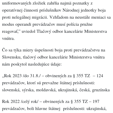
uniformovaných zložiek zahŕňa najmä poznatky z
operatívnej činnosti príslušníkov Národnej jednotky boja
proti nelegálnej migrácii. Vzhľadom na neustále meniaci sa
modus operandi prevádzačov musí polícia pružne
reagovať,” uviedol Tlačový odbor kancelárie Ministerstva
vnútra.
Čo sa týka miery úspešnosti boja proti prevádzačstvu na
Slovensku, tlačový odbor kancelárie Ministerstva vnútra
nám poskytol nasledujúce údaje:
„Rok 2023 /do 31.8./ – obvinených za § 355 TZ – 124
prevádzačov, ktorí sú prevažne štátnej príslušnosti:
slovenská, sýrska, moldavská, ukrajinská, česká, gruzínska
Rok 2022 /celý rok/ – obvinených za § 355 TZ – 197
prevádzačov, boli hlavne štátnej príslušnosti: ukrajinská,