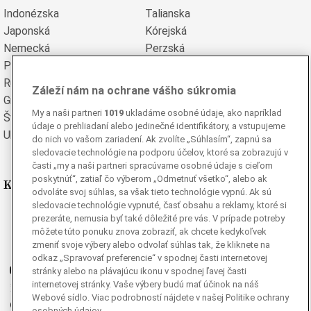
Indonézska
Talianska
Japonská
Kórejská
Nemecká
Perzská
Poľská
Portugalská
Rumunská
Ruská
Záleží nám na ochrane vášho súkromia
Grécka
Španielska
My a naši partneri
1019
ukladáme osobné údaje, ako napríklad
Švédska
Turecká
údaje o prehliadaní alebo jedinečné identifikátory, a vstupujeme
Ukrajinská
Vietnamská
do nich vo vašom zariadení. Ak zvolíte „Súhlasím“, zapnú sa
sledovacie technológie na podporu účelov, ktoré sa zobrazujú v
časti „my a naši partneri spracúvame osobné údaje s cieľom
poskytnúť“, zatiaľ čo výberom „Odmetnuť všetko“, alebo ak
Kde nás nájdete
odvoláte svoj súhlas, sa však tieto technológie vypnú. Ak sú
sledovacie technológie vypnuté, časť obsahu a reklamy, ktoré si
Facebook
prezeráte, nemusia byť také dôležité pre vás. V prípade potreby
môžete túto ponuku znova zobraziť, ak chcete kedykoľvek
Instagram
zmeniť svoje výbery alebo odvolať súhlas tak, že kliknete na
G
Ganjing
odkaz „Spravovať preferencie“ v spodnej časti internetovej
Youtube
stránky alebo na plávajúcu ikonu v spodnej ľavej časti
internetovej stránky. Vaše výbery budú mať účinok na náš
Twitter
Webové sídlo. Viac podrobností nájdete v našej Politike ochrany
Telegram
osobných údajov.