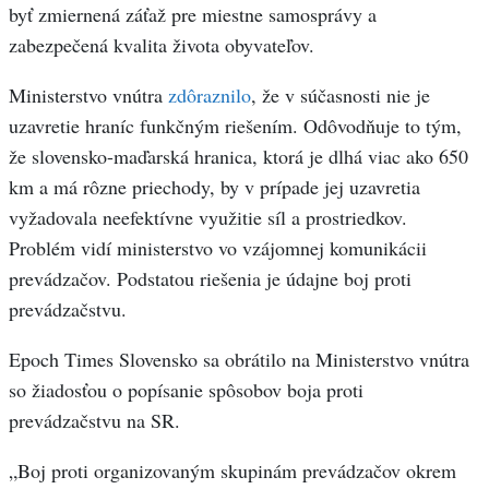
byť zmiernená záťaž pre miestne samosprávy a
zabezpečená kvalita života obyvateľov.
Ministerstvo vnútra
zdôraznilo
, že v súčasnosti nie je
uzavretie hraníc funkčným riešením. Odôvodňuje to tým,
že slovensko-maďarská hranica, ktorá je dlhá viac ako 650
km a má rôzne priechody, by v prípade jej uzavretia
vyžadovala neefektívne využitie síl a prostriedkov.
Problém vidí ministerstvo vo vzájomnej komunikácii
prevádzačov. Podstatou riešenia je údajne boj proti
prevádzačstvu.
Epoch Times Slovensko sa obrátilo na Ministerstvo vnútra
so žiadosťou o popísanie spôsobov boja proti
prevádzačstvu na SR.
„Boj proti organizovaným skupinám prevádzačov okrem