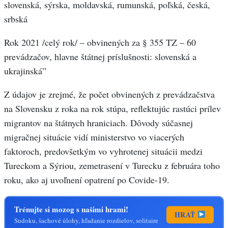
slovenská, sýrska, moldavská, rumunská, poľská, česká,
srbská
Rok 2021 /celý rok/ – obvinených za § 355 TZ – 60
prevádzačov, hlavne štátnej príslušnosti: slovenská a
ukrajinská”
Z údajov je zrejmé, že počet obvinených z prevádzačstva
na Slovensku z roka na rok stúpa, reflektujúc rastúci prílev
migrantov na štátnych hraniciach. Dôvody súčasnej
migračnej situácie vidí ministerstvo vo viacerých
faktoroch, predovšetkým vo vyhrotenej situácii medzi
Tureckom a Sýriou, zemetrasení v Turecku z februára toho
roku, ako aj uvoľnení opatrení po Covide-19.
Trénujte si mozog s našimi hrami!
HRAŤ
Sudoku, šachové úlohy, hľadanie rozdielov, solitaire