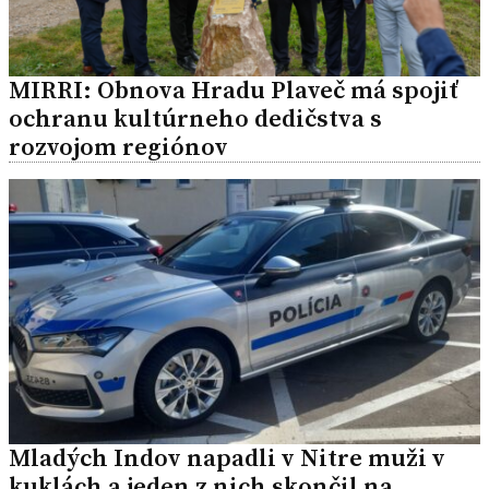
MIRRI: Obnova Hradu Plaveč má spojiť
ochranu kultúrneho dedičstva s
rozvojom regiónov
Mladých Indov napadli v Nitre muži v
kuklách a jeden z nich skončil na