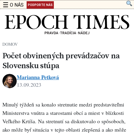
☰
O NÁS
PODPORTE NÁS
DOMOV
Počet obvinených prevádzačov na
Slovensku stúpa
Marianna Petková
13.09.2023
Marianna
Petková
Minulý týždeň sa konalo stretnutie medzi predstaviteľmi
Ministerstva vnútra a starostami obcí a miest v blízkosti
Veľkého Krtíša. Na stretnutí sa diskutovalo o spôsoboch,
ako môže byť situácia v tejto oblasti zlepšená a ako môže