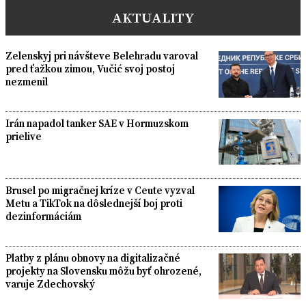
AKTUALITY
Zelenskyj pri návšteve Belehradu varoval
pred ťažkou zimou, Vučić svoj postoj
nezmenil
Irán napadol tanker SAE v Hormuzskom
prielive
Brusel po migračnej kríze v Ceute vyzval
Metu a TikTok na dôslednejší boj proti
dezinformáciám
Platby z plánu obnovy na digitalizačné
projekty na Slovensku môžu byť ohrozené,
varuje Zdechovský