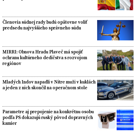
Členovia súdnej rady budú opätovne voliť
predsedu najvyššieho správneho súdu
MIRRI: Obnova Hradu Plaveč má spojiť
ochranu kultúrneho dedičstva s rozvojom
regiónov
Mladých Indov napadli v Nitre muži v kuklách
a jeden z nich skončil na operačnom stole
Parametre aj prepojenie na konkrétnu osobu
podľa PS dokazujú ruský pôvod dopravných
kamier