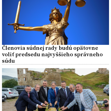
Členovia súdnej rady budú opätovne
voliť predsedu najvyššieho správneho
súdu