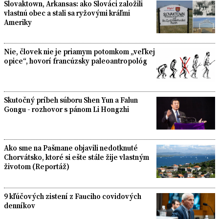
Slovaktown, Arkansas: ako Slováci založili
vlastnú obec a stali sa ryžovými kráľmi
Ameriky
Nie, človek nie je priamym potomkom „veľkej
opice“, hovorí francúzsky paleoantropológ
Skutočný príbeh súboru Shen Yun a Falun
Gongu - rozhovor s pánom Li Hongzhi
Ako sme na Pašmane objavili nedotknuté
Chorvátsko, ktoré si ešte stále žije vlastným
životom (Reportáž)
9 kľúčových zistení z Fauciho covidových
denníkov