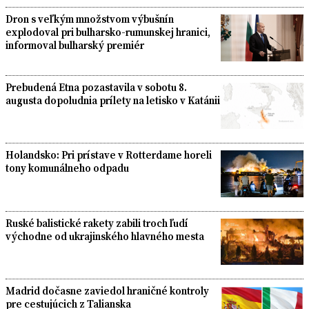
Dron s veľkým množstvom výbušnín
explodoval pri bulharsko-rumunskej hranici,
informoval bulharský premiér
Prebudená Etna pozastavila v sobotu 8.
augusta dopoludnia prílety na letisko v Katánii
Holandsko: Pri prístave v Rotterdame horeli
tony komunálneho odpadu
Ruské balistické rakety zabili troch ľudí
východne od ukrajinského hlavného mesta
Madrid dočasne zaviedol hraničné kontroly
pre cestujúcich z Talianska