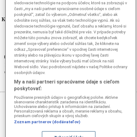
sledovacie technológie na podporu účelov, ktoré sa zobrazujú v
časti „my a naši partneri spracúvame osobné údaje s cieľom
poskytnúť“, zatiaľ čo výberom „Odmetnuť všetko“, alebo ak
Kde nás nájdete
odvoláte svoj súhlas, sa však tieto technológie vypnú. Ak sú
sledovacie technológie vypnuté, časť obsahu a reklamy, ktoré si
prezeráte, nemusia byť také dôležité pre vás. V prípade potreby
Facebook
môžete túto ponuku znova zobraziť, ak chcete kedykoľvek
Instagram
zmeniť svoje výbery alebo odvolať súhlas tak, že kliknete na
G
Ganjing
odkaz „Spravovať preferencie“ v spodnej časti internetovej
stránky alebo na plávajúcu ikonu v spodnej ľavej časti
Youtube
internetovej stránky. Vaše výbery budú mať účinok na náš
Twitter
Webové sídlo. Viac podrobností nájdete v našej Politike ochrany
Telegram
osobných údajov.
RSS
My a naši partneri spracúvame údaje s cieľom
poskytovať:
Používanie presných údajov o geografickej polohe. Aktívne
skenovanie charakteristík zariadenia na identifikáciu.
© 2026 Epoch Times Slovensko
Uchovávanie alebo prístup k informáciám na zariadení.
Personalizovaná reklama a obsah, meranie reklamy a obsahu,
prieskum cieľových skupín a vývoj služieb.
Všetky práva vyhradené. Publikovanie alebo ďalšie šírenie
správ a fotografií zo zdrojov TASR je bez
Zoznam partnerov (dodávateľov)
predchádzajúceho písomného súhlasu TASR porušením
autorského zákona.