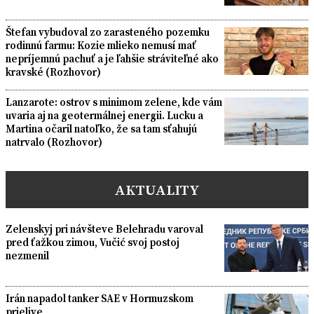
Štefan vybudoval zo zarasteného pozemku
rodinnú farmu: Kozie mlieko nemusí mať
nepríjemnú pachuť a je ľahšie stráviteľné ako
kravské (Rozhovor)
Lanzarote: ostrov s minimom zelene, kde vám
uvaria aj na geotermálnej energii. Lucku a
Martina očaril natoľko, že sa tam sťahujú
natrvalo (Rozhovor)
AKTUALITY
Zelenskyj pri návšteve Belehradu varoval
pred ťažkou zimou, Vučić svoj postoj
nezmenil
Irán napadol tanker SAE v Hormuzskom
prielive