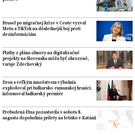
Brusel po migračnej kríze v Ceute vyzval
Metu a TikTok na dôslednejší boj proti
dezinformáciám
Platby z plánu obnovy na digitalizačné
projekty na Slovensku môžu byť ohrozené,
varuje Zdechovský
Dron s veľkým množstvom výbušnín
explodoval pri bulharsko-rumunskej hranici,
informoval bulharský premiér
Prebudená Etna pozastavila v sobotu 8.
augusta dopoludnia prílety na letisko v Katánii