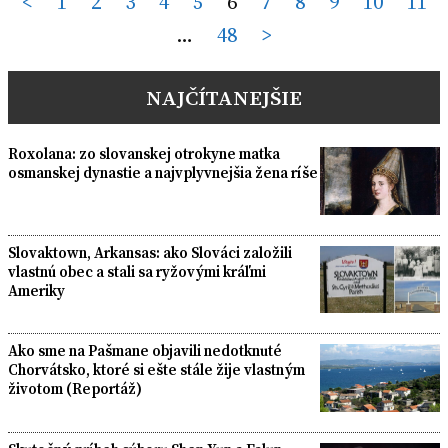
Posts
<
1
2
3
4
5
6
7
8
9
10
11
…
48
>
pagination
NAJČÍTANEJŠIE
Roxolana: zo slovanskej otrokyne matka
osmanskej dynastie a najvplyvnejšia žena ríše
Slovaktown, Arkansas: ako Slováci založili
vlastnú obec a stali sa ryžovými kráľmi
Ameriky
Ako sme na Pašmane objavili nedotknuté
Chorvátsko, ktoré si ešte stále žije vlastným
životom (Reportáž)