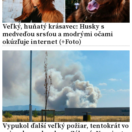
Veľký, huňatý krásavec: Husky s
medveďou srsťou a modrými očami
okúzľuje internet (+Foto)
Vypukol ďalší veľký požiar, tentokrát vo