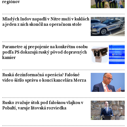
regiónov
Mladých Indov napadli v Nitre muži v kuklách
a jeden z nich skončil na operačnom stole
Parametre aj prepojenie na konkrétnu osobu
podľa PS dokazujú ruský pôvod dopravných
kamier
Ruská dezinformačná operácia? Falošné
video šírilo správu o konci kancelára Merza
Rusko zvažuje útok pod falošnou vlajkou v
Pobaltí, varuje litovská rozviedka