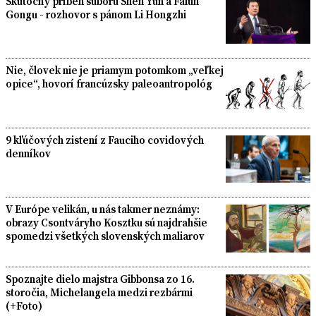
Skutočný príbeh súboru Shen Yun a Falun
Gongu - rozhovor s pánom Li Hongzhi
Nie, človek nie je priamym potomkom „veľkej
opice“, hovorí francúzsky paleoantropológ
9 kľúčových zistení z Fauciho covidových
denníkov
V Európe velikán, u nás takmer neznámy:
obrazy Csontváryho Kosztku sú najdrahšie
spomedzi všetkých slovenských maliarov
Spoznajte dielo majstra Gibbonsa zo 16.
storočia, Michelangela medzi rezbármi
(+Foto)