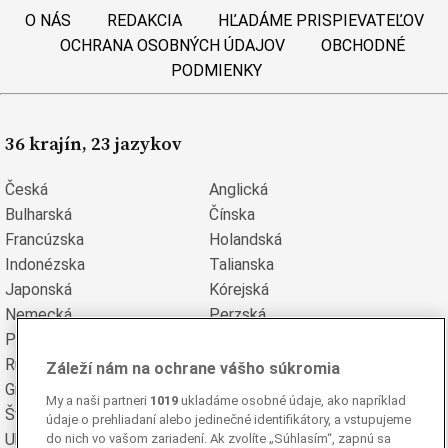
O NÁS
REDAKCIA
HĽADÁME PRISPIEVATEĽOV
OCHRANA OSOBNÝCH ÚDAJOV
OBCHODNÉ
PODMIENKY
36 krajín, 23 jazykov
Česká
Anglická
Bulharská
Čínska
Francúzska
Holandská
Indonézska
Talianska
Japonská
Kórejská
Nemecká
Perzská
Poľská
Portugalská
Rumunská
Ruská
Záleží nám na ochrane vášho súkromia
Grécka
Španielska
My a naši partneri
1019
ukladáme osobné údaje, ako napríklad
Švédska
Turecká
údaje o prehliadaní alebo jedinečné identifikátory, a vstupujeme
Ukrajinská
Vietnamská
do nich vo vašom zariadení. Ak zvolíte „Súhlasím“, zapnú sa