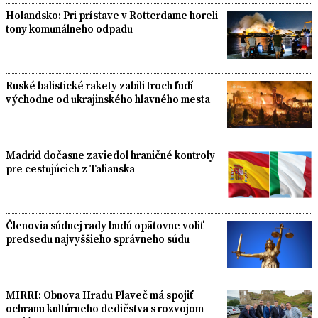
Holandsko: Pri prístave v Rotterdame horeli
tony komunálneho odpadu
Ruské balistické rakety zabili troch ľudí
východne od ukrajinského hlavného mesta
Madrid dočasne zaviedol hraničné kontroly
pre cestujúcich z Talianska
Členovia súdnej rady budú opätovne voliť
predsedu najvyššieho správneho súdu
MIRRI: Obnova Hradu Plaveč má spojiť
ochranu kultúrneho dedičstva s rozvojom