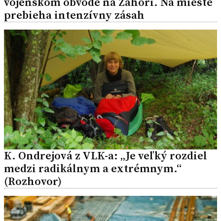
vojenskom obvode na Záhorí. Na mieste
prebieha intenzívny zásah
K. Ondrejová z VLK-a: „Je veľký rozdiel
medzi radikálnym a extrémnym.“
(Rozhovor)